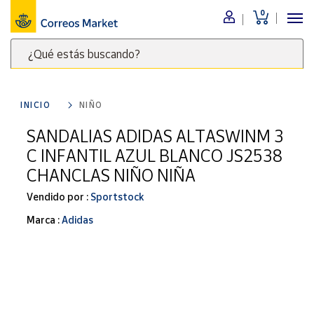
0
Menú
¿Qué estás buscando?
Nuestro
catálogo
Escribe
palabras
INICIO
NIÑO
clave
Alimentación
para
SANDALIAS ADIDAS ALTASWINM 3
Bebidas
buscar
C INFANTIL AZUL BLANCO JS2538
Ocio y cultura
productos
CHANCLAS NIÑO NIÑA
en
Juguetes y
juegos
Correos
Vendido por :
Sportstock
Market
Libros y
Marca :
Adidas
.
revistas
Merchandising
y regalos
Tienda de
Correos