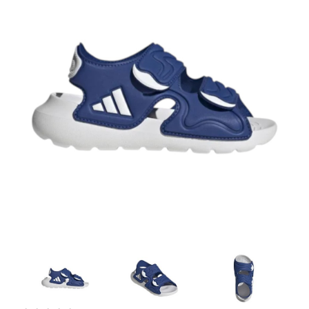
Artesanía
Oficina y
Papelería
Para Canarias,
Ceuta y Melilla
Más
populares
Bono
Cultural
Nuestros
vendedores
Las
novedades
de Correos
Market