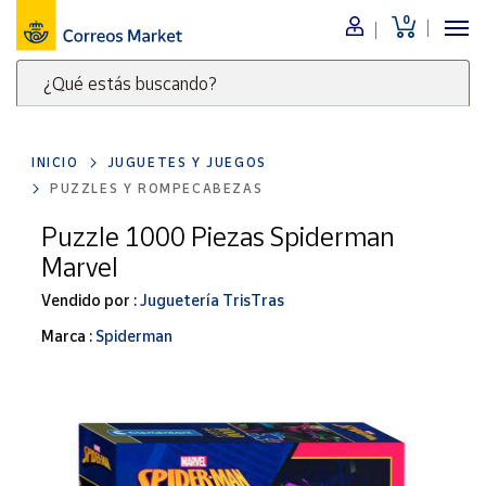
0
Menú
¿Qué estás buscando?
Nuestro
catálogo
Escribe
palabras
INICIO
JUGUETES Y JUEGOS
clave
Alimentación
PUZZLES Y ROMPECABEZAS
para
Bebidas
buscar
Puzzle 1000 Piezas Spiderman
Ocio y cultura
productos
Marvel
en
Juguetes y
juegos
Correos
Vendido por :
Juguetería TrisTras
Market
Libros y
Marca :
Spiderman
.
revistas
Merchandising
y regalos
Tienda de
Correos