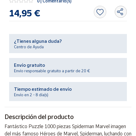
0 | Comentario(s)
Productos
Solidarios
14,95 €
Ayuda
¿Tienes alguna duda?
Centro
Centro de Ayuda
de ayuda
Contacto
Envío gratuito
Envío responsable gratuito a partir de 20 €
Vendedores
Tiempo estimado de envío
Mapa de
Envío en 2 - 8 día(s)
vendedores
Hazte
Descripción del producto
vendedor
Área
Fantástico Puzzle 1000 piezas Spiderman Marvel imagen
vendedor
del más famoso Héroes de Marvel, Spiderman, luchando con