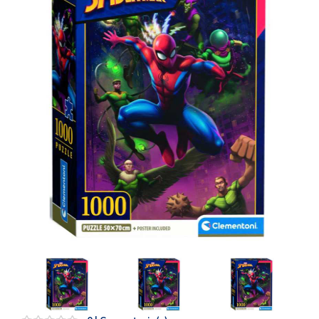
Artesanía
Oficina y
Papelería
Para Canarias,
Ceuta y Melilla
Más
populares
Bono
Cultural
Nuestros
vendedores
Las
novedades
de Correos
Market