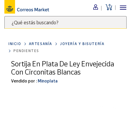
0
Menú
¿Qué estás buscando?
Nuestro
catálogo
Escribe
palabras
INICIO
ARTESANÍA
JOYERÍA Y BISUTERÍA
clave
Alimentación
PENDIENTES
para
Bebidas
buscar
Sortija En Plata De Ley Envejecida
Ocio y cultura
productos
Con Circonitas Blancas
en
Juguetes y
juegos
Correos
Vendido por :
Minoplata
Market
Libros y
.
revistas
Merchandising
y regalos
Tienda de
Correos