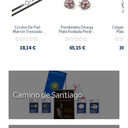
Cordon De Piel 
Pendientes Omega 
Colgante 
Marrón Trenzada 
Plata Rodiada Piedras 
Plata D
4Mm Con Terminal De 
Rosas Con Circonitas
Person
Plata De 45Cm
18,14 €
65,15 €
36,
Camino de Santiago