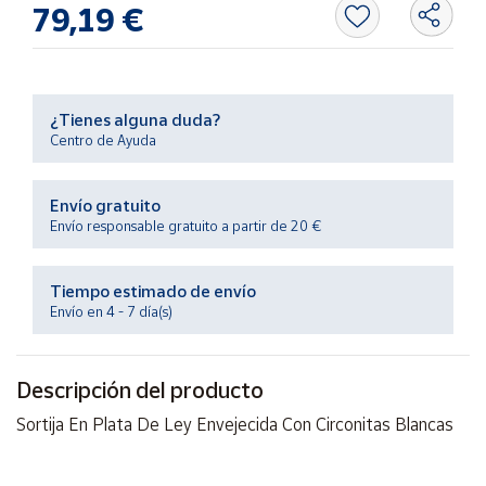
79,19 €
Productos
Solidarios
Ayuda
¿Tienes alguna duda?
Centro de Ayuda
Centro
de ayuda
Envío gratuito
Contacto
Envío responsable gratuito a partir de 20 €
Vendedores
Tiempo estimado de envío
Envío en 4 - 7 día(s)
Mapa de
vendedores
Descripción del producto
Hazte
vendedor
Sortija En Plata De Ley Envejecida Con Circonitas Blancas
Área
vendedor