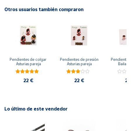
Otros usuarios también compraron
Cuenta
Área
cliente
Ubicación
Pendientes de colgar 
Pendientes de presión 
Pendientes 
Asturias pareja
Asturias pareja
Bailarin
Península
y
Baleares
22 €
22 €
22
Canarias,
Ceuta y
Melilla
Lo último de este vendedor