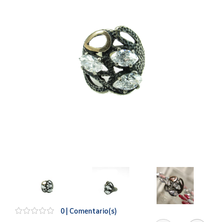
Artesanía
Oficina y
Papelería
Para Canarias,
Ceuta y Melilla
Más
populares
Bono
Cultural
Nuestros
vendedores
Las
novedades
de Correos
Market
0 | Comentario(s)