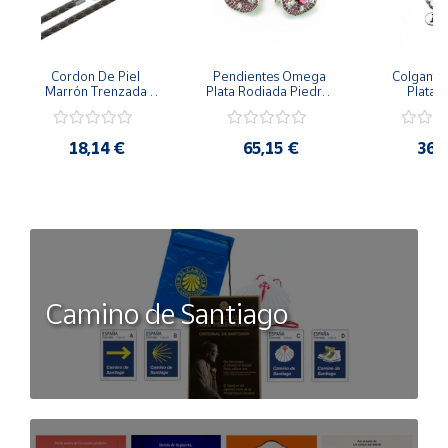
Cordon De Piel 
Pendientes Omega 
Colgante 
Marrón Trenzada 
Plata Rodiada Piedras 
Plata D
4Mm Con Terminal De 
Rosas Con Circonitas
Person
Plata De 45Cm
18,14 €
65,15 €
36,
Camino de Santiago