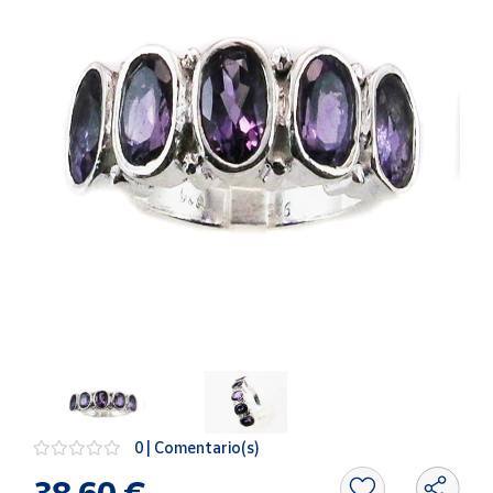
Artesanía
Oficina y
Papelería
Para Canarias,
Ceuta y Melilla
Más
populares
Bono
Cultural
Nuestros
vendedores
Las
novedades
de Correos
Market
0 | Comentario(s)
38,60 €