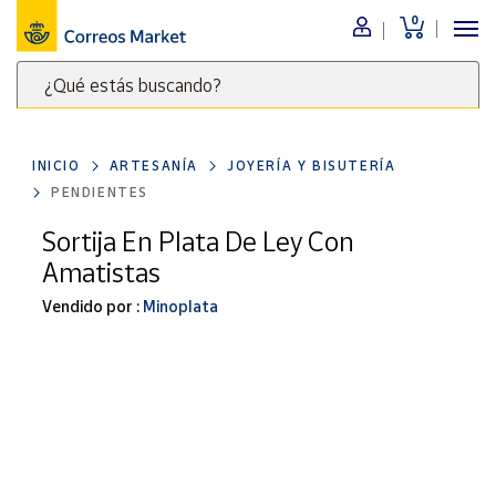
0
Menú
¿Qué estás buscando?
Nuestro
catálogo
Escribe
palabras
INICIO
ARTESANÍA
JOYERÍA Y BISUTERÍA
clave
Alimentación
PENDIENTES
para
Bebidas
buscar
Sortija En Plata De Ley Con
Ocio y cultura
productos
Amatistas
en
Juguetes y
juegos
Correos
Vendido por :
Minoplata
Market
Libros y
.
revistas
Merchandising
y regalos
Tienda de
Correos