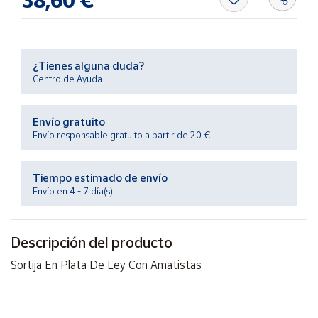
Productos
Solidarios
Ayuda
¿Tienes alguna duda?
Centro de Ayuda
Centro
de ayuda
Envío gratuito
Envío responsable gratuito a partir de 20 €
Contacto
Tiempo estimado de envío
Vendedores
Envío en 4 - 7 día(s)
Mapa de
vendedores
Descripción del producto
Hazte
Sortija En Plata De Ley Con Amatistas
vendedor
Área
vendedor