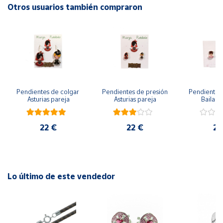
Otros usuarios también compraron
Cuenta
Área
cliente
Ubicación
Pendientes de colgar 
Pendientes de presión 
Pendientes 
Asturias pareja
Asturias pareja
Bailarin
Península
22 €
22 €
22
y
Baleares
Canarias,
Ceuta y
Melilla
Lo último de este vendedor