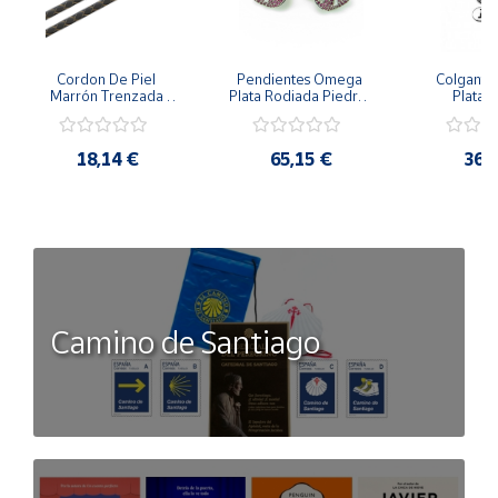
Cordon De Piel 
Pendientes Omega 
Colgante 
Marrón Trenzada 
Plata Rodiada Piedras 
Plata D
4Mm Con Terminal De 
Rosas Con Circonitas
Person
Plata De 45Cm
18,14 €
65,15 €
36,
Camino de Santiago