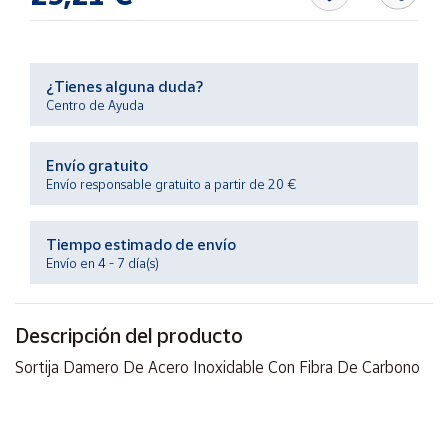
Productos
Solidarios
¿Tienes alguna duda?
Ayuda
Centro de Ayuda
Centro
de ayuda
Envío gratuito
Envío responsable gratuito a partir de 20 €
Contacto
Tiempo estimado de envío
Vendedores
Envío en 4 - 7 día(s)
Mapa de
vendedores
Descripción del producto
Hazte
Sortija Damero De Acero Inoxidable Con Fibra De Carbono
vendedor
Área
vendedor