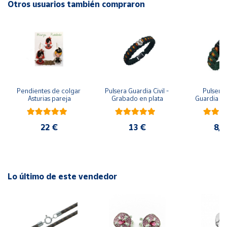
Otros usuarios también compraron
Cuenta
Área
cliente
Pendientes de colgar 
Pulsera Guardia Civil - 
Pulsera 
Ubicación
Asturias pareja
Grabado en plata
Guardia Civ
metopa, pa
y m
Península
22 €
13 €
8,7
y
Baleares
Canarias,
Ceuta y
Melilla
Lo último de este vendedor