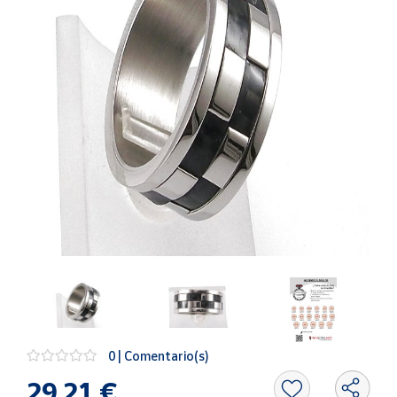
Artesanía
Oficina y
Papelería
Para Canarias,
Ceuta y Melilla
Más
populares
Bono
Cultural
Nuestros
vendedores
Las
novedades
de Correos
0 | Comentario(s)
Market
29,21 €