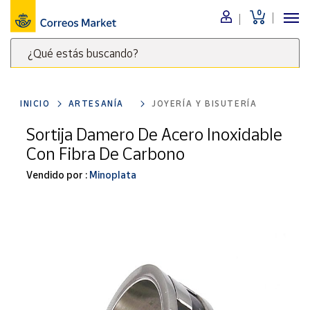
0
Menú
¿Qué estás buscando?
Nuestro
catálogo
Escribe
palabras
INICIO
ARTESANÍA
JOYERÍA Y BISUTERÍA
clave
Alimentación
para
Sortija Damero De Acero Inoxidable
Bebidas
buscar
Con Fibra De Carbono
Ocio y cultura
productos
en
Vendido por :
Minoplata
Juguetes y
juegos
Correos
Market
Libros y
.
revistas
Merchandising
y regalos
Tienda de
Correos