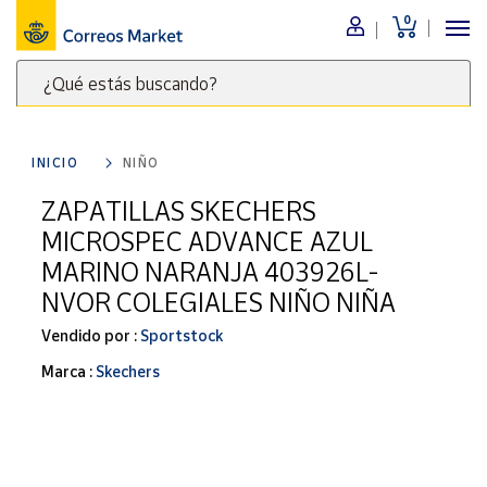
0
Menú
¿Qué estás buscando?
Nuestro
catálogo
Escribe
palabras
INICIO
NIÑO
clave
Alimentación
para
ZAPATILLAS SKECHERS
Bebidas
buscar
MICROSPEC ADVANCE AZUL
Ocio y cultura
productos
MARINO NARANJA 403926L-
en
Juguetes y
NVOR COLEGIALES NIÑO NIÑA
juegos
Correos
Market
Libros y
Vendido por :
Sportstock
.
revistas
Marca :
Skechers
Merchandising
y regalos
Tienda de
Correos