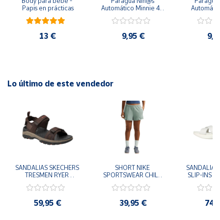
Body para bebé - 
Paragua Niñ@s 
Paraguas 
Papis en prácticas
Automático Minnie 48 
Automátic
cm y 78 cm Diámetro
48cm y
diám
13 €
9,95 €
9,9
Lo último de este vendedor
SANDALIAS SKECHERS 
SHORT NIKE 
SANDALIAS 
TRESMEN RYER 
SPORTSWEAR CHILL 
SLIP-INS U
MARRON CHOCOLATE 
TERRY VERDE II3980-
3.0 NEVER
205112-CHOC 
006 PANTALONES 
BLANCO
HOMBRE SANDALIAS 
CORTOS MUJER
119975
59,95 €
39,95 €
74,
COMODAS
SANDALIAS
MU