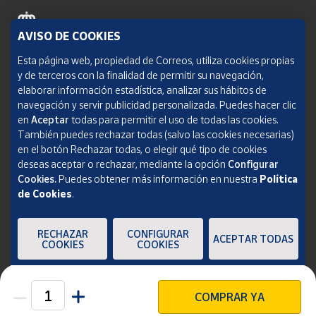
AVISO DE COOKIES
Política de cookies
Esta página web, propiedad de Correos, utiliza cookies propias
y de terceros con la finalidad de permitir su navegación,
Aviso legal
elaborar información estadística, analizar sus hábitos de
navegación y servir publicidad personalizada. Puedes hacer clic
Condiciones del servicio
en
Aceptar
todas para permitir el uso de todas las cookies.
También puedes rechazar todas (salvo las cookies necesarias)
Política de Privacidad Web
en el botón Rechazar todas, o elegir qué tipo de cookies
deseas aceptar o rechazar, mediante la opción
Configurar
Informe de transparencia
Cookies.
Puedes obtener más información en nuestra
Política
de Cookies
.
SOCIEDAD ESTATAL CORREOS Y TELÉGRAFOS, S.A., S.M.E. Todos los derechos
reservados.
RECHAZAR
CONFIGURAR
ACEPTAR TODAS
COOKIES
COOKIES
COMPRAR YA
Unidades