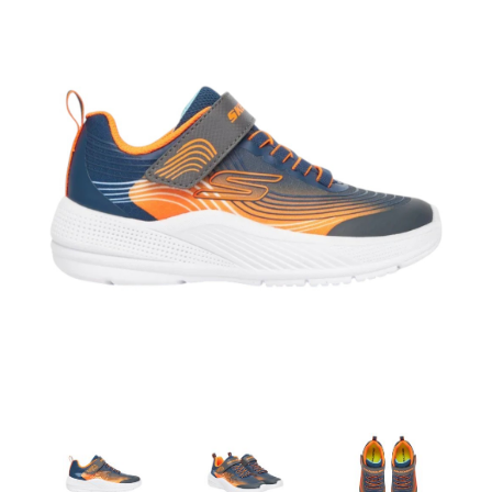
Artesanía
Oficina y
Papelería
Para Canarias,
Ceuta y Melilla
Más
populares
Bono
Cultural
Nuestros
vendedores
Las
novedades
de Correos
Market