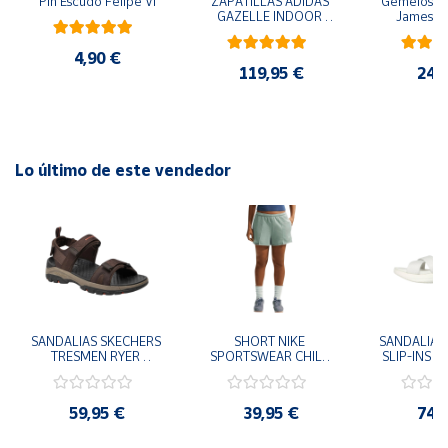
Pin Escudo Felipe VI
ZAPATILLAS ADIDAS 
Gemelos pa
GAZELLE INDOOR 
James B
AMARILLO SHOYEL 
NEGRO JR6303 
4,90 €
CASUAL SNEAKER 
119,95 €
24,
HOMBRE
Lo último de este vendedor
SANDALIAS SKECHERS 
SHORT NIKE 
SANDALIAS 
TRESMEN RYER 
SPORTSWEAR CHILL 
SLIP-INS U
MARRON CHOCOLATE 
TERRY VERDE II3980-
3.0 NEVER
205112-CHOC 
006 PANTALONES 
BLANCO
HOMBRE SANDALIAS 
CORTOS MUJER
119975
59,95 €
39,95 €
74,
COMODAS
SANDALIAS
MU