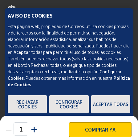
AVISO DE COOKIES
Política de cookies
Esta página web, propiedad de Correos, utiliza cookies propias
y de terceros con la finalidad de permitir su navegación,
Aviso legal
elaborar información estadística, analizar sus hábitos de
navegación y servir publicidad personalizada. Puedes hacer clic
Condiciones del servicio
en
Aceptar
todas para permitir el uso de todas las cookies.
También puedes rechazar todas (salvo las cookies necesarias)
Política de Privacidad Web
en el botón Rechazar todas, o elegir qué tipo de cookies
deseas aceptar o rechazar, mediante la opción
Configurar
Informe de transparencia
Cookies.
Puedes obtener más información en nuestra
Política
de Cookies
.
SOCIEDAD ESTATAL CORREOS Y TELÉGRAFOS, S.A., S.M.E. Todos los derechos
reservados.
RECHAZAR
CONFIGURAR
ACEPTAR TODAS
COOKIES
COOKIES
COMPRAR YA
Unidades