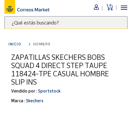
0
Menú
¿Qué estás buscando?
Nuestro
catálogo
Escribe
palabras
INICIO
HOMBRE
clave
Alimentación
para
ZAPATILLAS SKECHERS BOBS
Bebidas
buscar
SQUAD 4 DIRECT STEP TAUPE
Ocio y cultura
productos
118424-TPE CASUAL HOMBRE
en
Juguetes y
SLIP INS
juegos
Correos
Market
Libros y
Vendido por :
Sportstock
.
revistas
Marca :
Skechers
Merchandising
y regalos
Tienda de
Correos