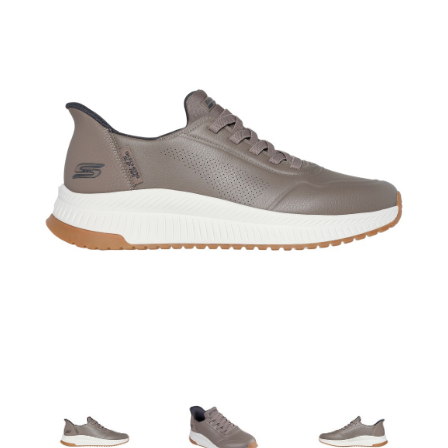
Artesanía
Oficina y
Papelería
Para Canarias,
Ceuta y Melilla
Más
populares
Bono
Cultural
Nuestros
vendedores
Las
novedades
de Correos
Market