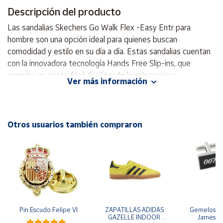
Descripción del producto
Cuenta
Las sandalias Skechers Go Walk Flex -Easy Entr para
hombre son una opción ideal para quienes buscan
Área
comodidad y estilo en su día a día. Estas sandalias cuentan
cliente
con la innovadora tecnología Hands Free Slip-ins, que
permite un ajuste fácil, facilitando la colocación y
Ver más información
extracción. Su Heel Pillow® sostiene el pie firmemente en
Ubicación
su lugar, lo que maximiza la estabilidad durante el uso. La
plantilla Goga Mat® contorneada proporciona una
Península
comodidad extra, haciendo que cada paso sea un placer,
Otros usuarios también compraron
y
mientras que la amortiguación ULTRA GO® ofrece una
Baleares
respuesta ligera y reactiva. Elaboradas con materiales 100%
Canarias,
veganos, estas sandalias son respetuosas con el medio
Ceuta y
Melilla
ambiente. Son perfectas para actividades casuales, paseos
al aire libre y momentos de relajación, gracias a su diseño
que incluye una parte superior tejida con una correa
ajustable en el empeine y una suela de tracción flexible que
Pin Escudo Felipe VI
ZAPATILLAS ADIDAS 
Gemelos pa
GAZELLE INDOOR 
James B
asegura el agarre en distintas superficies. Además, su fácil