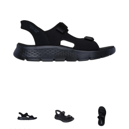
Artesanía
Oficina y
Papelería
Para Canarias,
Ceuta y Melilla
Más
populares
Bono
Cultural
Nuestros
vendedores
Las
novedades
de Correos
Market