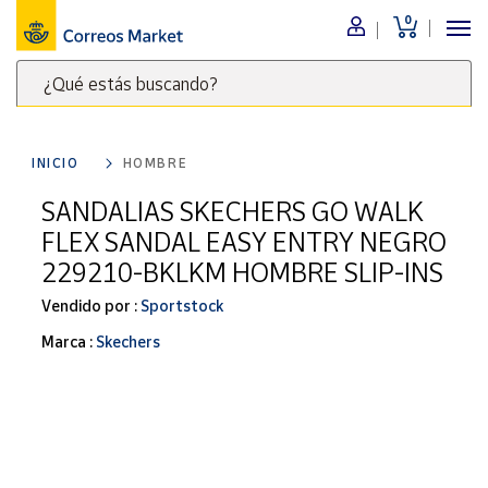
0
Menú
¿Qué estás buscando?
Nuestro
catálogo
Escribe
palabras
INICIO
HOMBRE
clave
Alimentación
para
SANDALIAS SKECHERS GO WALK
Bebidas
buscar
FLEX SANDAL EASY ENTRY NEGRO
Ocio y cultura
productos
229210-BKLKM HOMBRE SLIP-INS
en
Juguetes y
juegos
Correos
Vendido por :
Sportstock
Market
Libros y
Marca :
Skechers
.
revistas
Merchandising
y regalos
Tienda de
Correos