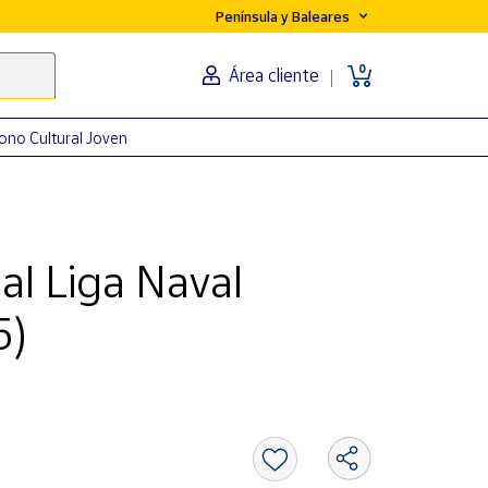
Península y Baleares
0
Área cliente
ono Cultural Joven
al Liga Naval
5)