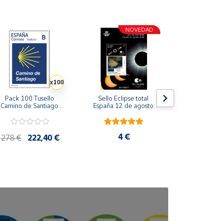
NOVEDAD
x100
Pack 100 Tusello 
Sello Eclipse total 
Sello Consuel
Camino de Santiago 
España 12 de agosto 
Serie Perso
026 | Concha Amarilla 
2026 | Serie Ciencia | 
Tarifa A | 
 Tarifa B | 20 blíster de 
Hoja Bloque
5 sellos
4 €
4,8
278 €
222,40 €