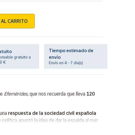
 AL CARRITO
Tiempo estimado de
atuito
envío
onsable gratuito a
20 €
Envío en 4 - 7 día(s)
ie
Efemérides
, que nos recuerda que lleva
120
 una
respuesta de la sociedad civil española
 política apuntó la idea de dar la espalda al mar,