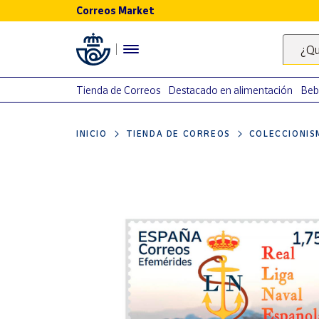
Correos Market
Menú
¿Qu
Nuestro
catálogo
Tienda de Correos
Destacado en alimentación
Beb
Alimentación
INICIO
TIENDA DE CORREOS
COLECCIONIS
Bebidas
Ocio y cultura
Juguetes y
juegos
Libros y
revistas
Merchandising
y regalos
Tienda de
Correos