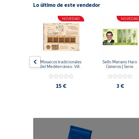
Lo último de este vendedor
NOVEDAD
NOVEDAD
NOVEDAD
lo Gitano | 
Mosaicos tradicionales 
Sello Mariano Haro 
Efemérides
del Mediterráneo. Villa 
Cisneros | Serie 
romana de la Quintilla. 
Deportes
Lorca (Murcia) | Pliego 
Premium
2 €
15 €
3 €