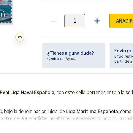
AÑADIR
Unidades
x
5
Envío gr
¿Tienes alguna duda?
Envío resp
Centro de Ayuda
partir de 
Real Liga Naval Española
, con este sello perteneciente a la ser
, bajo la denominación inicial de
Liga Marítima Española
, como
sastre del 98
. Perdidas las últimas posesiones coloniales, la clase
ada por la Liga.