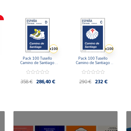
x100
x100
Pack 100 Tusello 
Pack 100 Tusello 
Camino de Santiago 
Camino de Santiago 
2026 | Las Botas del 
2026 | Concha con 
2
Peregrino | Tarifa D | 
Cruz de Santiago | 
|
20 blíster de 5 sellos
Tarifa C | 20 blíster de 5 
sellos
358 €
286,40 €
290 €
232 €