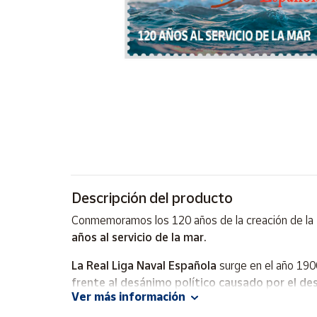
Artesanía
Oficina y
Papelería
Para Canarias,
Ceuta y Melilla
Más
populares
Bono
Cultural
Descripción del producto
Nuestros
Conmemoramos los 120 años de la creación de la
vendedores
años al servicio de la mar.
Las
novedades
La Real Liga Naval Española
surge en el año 1900
de Correos
frente al desánimo político causado por el de
Market
Ver más información
hecho que provocó una reacción en contra capitane