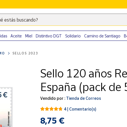
é estás buscando?
Escribe
palabras
clave
idas
Aceite
Miel
Distintivo DGT
Solidario
Camino de Santiago
B
para
buscar
MO
SELLOS 2023
productos
en
Sello 120 años Re
Correos
Market
España (pack de 
.
Vendido por :
Tienda de Correos
4 | Comentario(s)
8,75 €