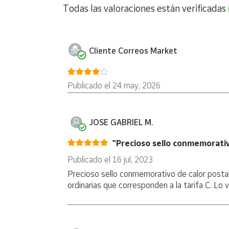
Todas las valoraciones están verificadas
Cuenta
Producto de Filatelia Correos, vendido y enviado 
Impresión: Offset sobre papel soporte estucado
Cliente Correos Market
Área
cliente
Tamaño del sello:
40,9 x 28,8 mm
Publicado el 24 may, 2026
Valor postal de cada sello: 1,75€ (se vende en pa
Ubicación
Fecha Publicación: 3 de octubre de 2022
Península
JOSE GABRIEL M.
Tirada: 135.000 sellos
y
Baleares
"Precioso sello conmemorativ
Producto exento de IVA.
Canarias,
Publicado el 16 jul, 2023
Ceuta y
Precioso sello conmemorativo de calor postal 
Melilla
ordinarias que corresponden a la tarifa C. Lo v