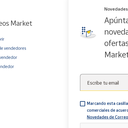
Novedades
Apúnta
eos Market
noveda
rir
oferta
e vendedores
Marke
vendedor
endedor
Escribe tu email
Marcando esta casilla
comerciales de acuer
Novedades de Correo