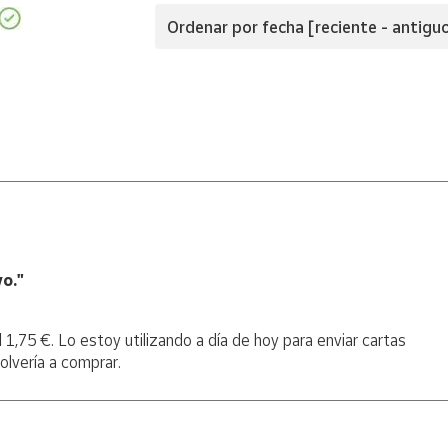
Ordenar por fecha [reciente - antigu
por Correos
, engomado, fosforescente.
ck de 5)
o."
1,75 €. Lo estoy utilizando a día de hoy para enviar cartas
olvería a comprar.