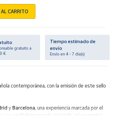
 AL CARRITO
Tiempo estimado de
atuito
envío
onsable gratuito a
20 €
Envío en 4 - 7 día(s)
ñola contemporánea, con la emisión de este sello
rid
y
Barcelona
, una experiencia marcada por el
o y su verdadera escuela, iniciando así un camino
ribió su primera
novela
, Pequeño
teatro
.
na obra comprometida, atenta a la
injusticia
, a la