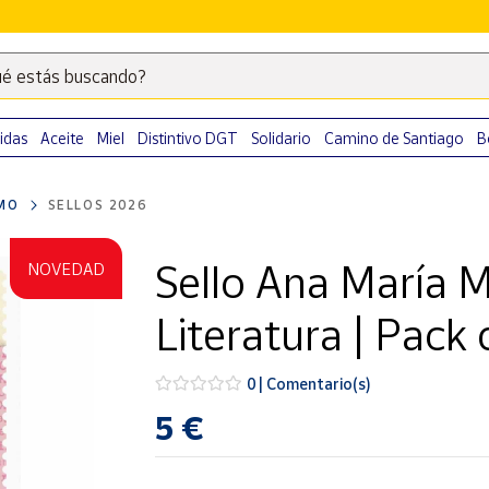
é estás buscando?
Escribe
palabras
clave
idas
Aceite
Miel
Distintivo DGT
Solidario
Camino de Santiago
B
para
buscar
MO
SELLOS 2026
productos
en
Sello Ana María M
NOVEDAD
Correos
Market
Literatura | Pack 
.
0 | Comentario(s)
5 €