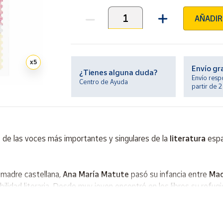
AÑADIR
Unidades
x
5
Envío gr
¿Tienes alguna duda?
Envío resp
Centro de Ayuda
partir de 
a de las voces más importantes y singulares de la
literatura
espa
y madre castellana,
Ana María Matute
pasó su infancia entre
Mad
lidad literaria. Desde muy joven encontró en los libros su refugi
grandes narradoras del siglo XX
. Con solo diecisiete años esc
nfancia y su mirada sobre el mundo. De esa experiencia nació u