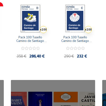
x100
x100
Pack 100 Tusello 
Pack 100 Tusello 
Camino de Santiago 
Camino de Santiago 
2026 | Las Botas del 
2026 | Concha con 
2
Peregrino | Tarifa D | 
Cruz de Santiago | 
|
20 blíster de 5 sellos
Tarifa C | 20 blíster de 5 
sellos
358 €
286,40 €
290 €
232 €