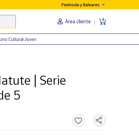
Península y Baleares
0
Área cliente
ono Cultural Joven
atute | Serie
de 5