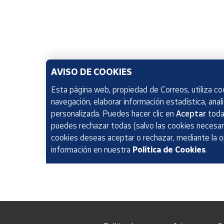
AVISO DE COOKIES
Esta página web, propiedad de Correos, utiliza coo
navegación, elaborar información estadística, anal
personalizada. Puedes hacer clic en
Aceptar
todas
puedes rechazar todas (salvo las cookies necesari
cookies deseas aceptar o rechazar, mediante la 
información en nuestra
Política de Cookies
.