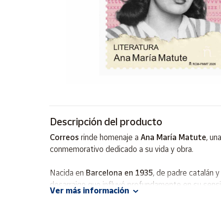
Artesanía
Oficina y
Papelería
Para Canarias,
Ceuta y Melilla
Más
populares
Descripción del producto
Bono
Cultural
Correos
rinde homenaje a
Ana María Matute
, un
conmemorativo dedicado a su vida y obra.
Nuestros
vendedores
Nacida en
Barcelona en 1935
, de padre catalán 
Las
novedades
desarraigo que influyó profundamente en su sensibi
Ver más información
de Correos
creativo que la llevaría a convertirse en una de las
Market
La
Guerra Civil
española marcó decisivamente su i