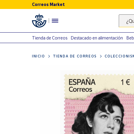
Correos Market
Menú
¿Qu
Nuestro
catálogo
Tienda de Correos
Destacado en alimentación
Beb
Alimentación
INICIO
TIENDA DE CORREOS
COLECCIONIS
Bebidas
Ocio y cultura
Juguetes y
juegos
Libros y
revistas
Merchandising
y regalos
Tienda de
Correos