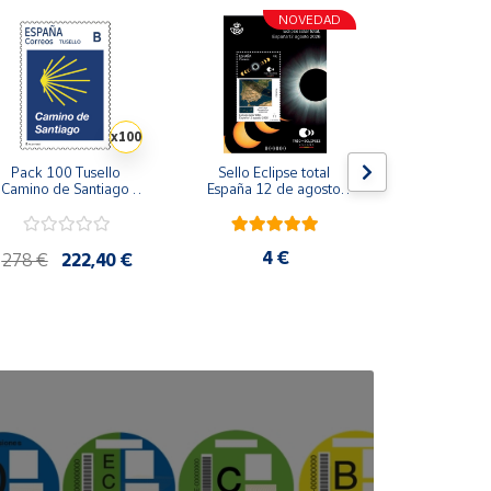
NOVEDAD
x100
Pack 100 Tusello 
Sello Eclipse total 
Sello Consuel
Camino de Santiago 
España 12 de agosto 
Serie Perso
026 | Concha Amarilla 
2026 | Serie Ciencia | 
Tarifa A | 
 Tarifa B | 20 blíster de 
Hoja Bloque
5 sellos
4 €
4,8
278 €
222,40 €