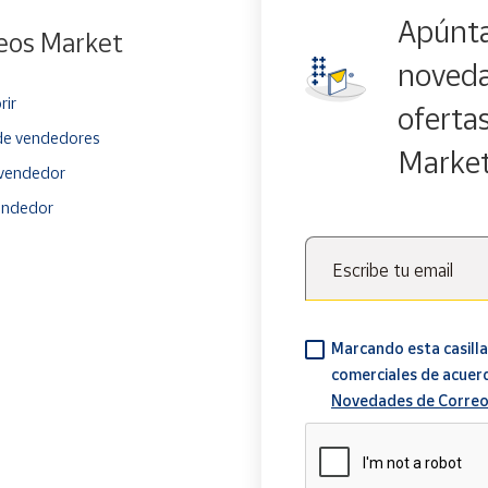
Apúnta
eos Market
noveda
rir
oferta
e vendedores
Marke
vendedor
endedor
Escribe tu email
Marcando esta casilla
comerciales de acuer
Novedades de Correo