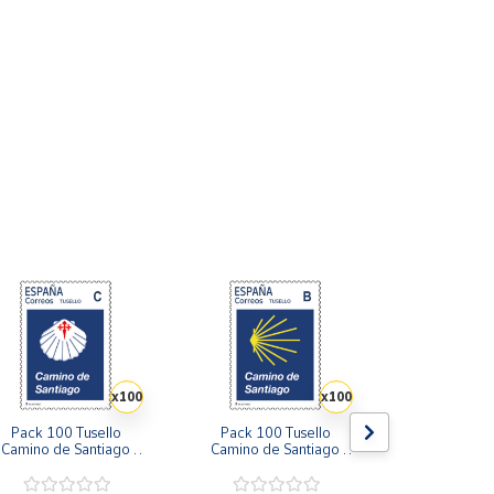
x100
x100
Pack 100 Tusello 
Pack 100 Tusello 
Sello Eclip
Camino de Santiago 
Camino de Santiago 
España 12 d
2026 | Concha con 
2026 | Concha Amarilla 
2026 | Serie 
Cruz de Santiago | 
| Tarifa B | 20 blíster de 
Hoja B