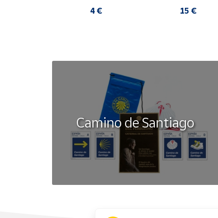
mérides
Premium
65 €
4 €
15 €
Camino de Santiago
x