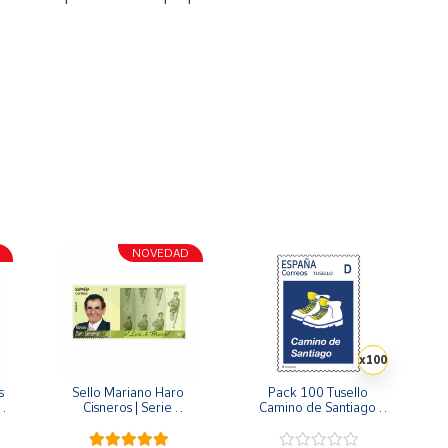
NOVEDAD
x100
 
Sello Mariano Haro 
Pack 100 Tusello 
 
Cisneros | Serie 
Camino de Santiago 
 
Deportes
2026 | Las Botas del 
 
Peregrino | Tarifa D | 