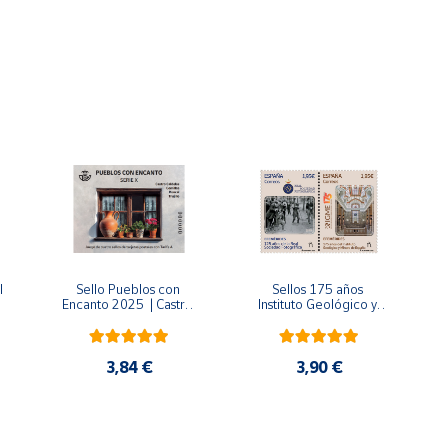
do similar al revestimiento del útero (endometrio) crece fuera de
is. Durante el ciclo menstrual, este tejido responde a las hormona
s incluyen dolor pélvico, menstruaciones dolorosas, dolor durant
útero con endometriosis
, destacando las áreas afectadas por e
omo símbolo de la lucha contra esta enfermedad.
re la importancia de la investigación y el apoyo a las muj
dometriosis
.
 
Sello Pueblos con 
Sellos 175 años 
Encanto 2025  | Castro 
Instituto Geológico y 
iencia y medicina
.
Caldelas, Comillas, 
Minero de España y 
Roncal y Trujillo | Hoja 
125 años Real 
bloque
Sociedad Fotográfica | 
Serie Efemérides
3,84 €
3,90 €
enviado por Correos