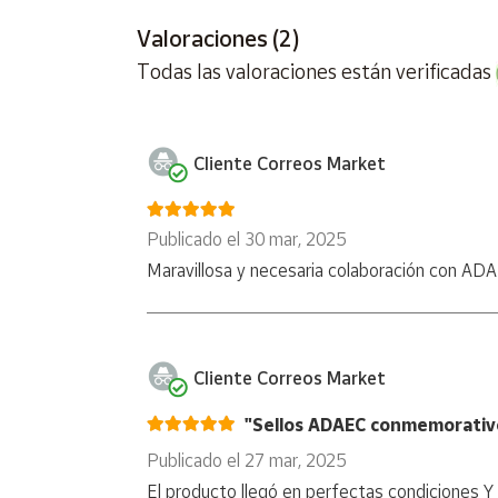
Valoraciones (2)
Motivo:
Lucha contra la endometriosis
Cuenta
Todas las valoraciones están verificadas
Valor postal:
1 €
Área
cliente
Tamaño Sello:
28,8 x 40,9 mm
Cliente Correos Market
Efectos del pliego:
Pliego de 25
Ubicación
Procedimiento de impresión:
Offset
Publicado el 30 mar, 2025
Península
Maravillosa y necesaria colaboración con ADA
Papel:
Estucado, engomado, fosforescente
y
Baleares
Tirada:
70.000
Canarias,
Ceuta y
Cliente Correos Market
Melilla
Fecha de emisión:
14 de marzo de 2025
"Sellos ADAEC conmemorativ
Publicado el 27 mar, 2025
*
Producto exento de IVA
El producto llegó en perfectas condiciones Y