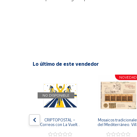
Lo último de este vendedor
NOVEDAD
NOVEDAD
NO DISPONIBLE
entenario 
CRIPTOPOSTAL – 
Mosaicos tradicionales
ración 
Correos con La Vuelta 
del Mediterráneo. Villa
cional de 
2026
romana de la Quintilla.
(FIP) | Serie 
Lorca (Murcia) | Pliego