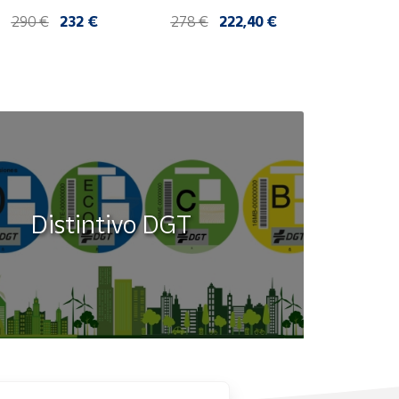
arifa C | 20 blíster de 5 
5 sellos
sellos
4 
290 €
232 €
278 €
222,40 €
Distintivo DGT