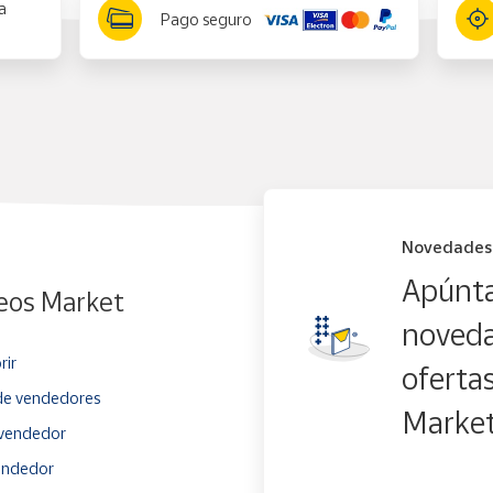
a
Pago seguro
Novedades
Apúnta
eos Market
noveda
rir
oferta
e vendedores
Marke
vendedor
endedor