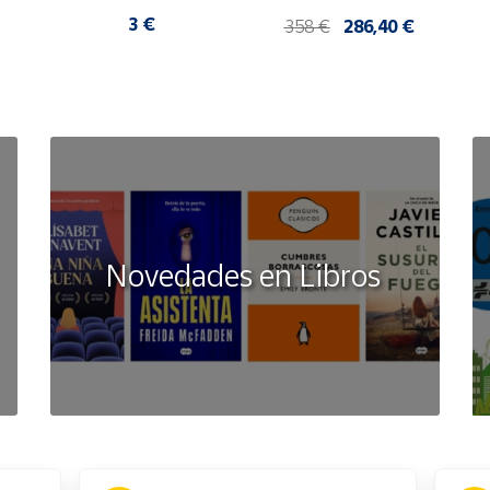
20 blíster de 5 sellos
T
3 €
358 €
286,40 €
Novedades en Libros