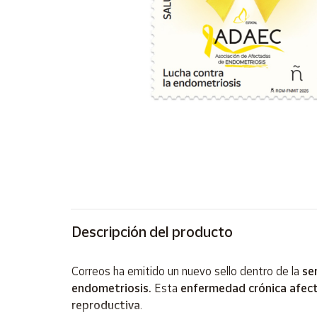
Artesanía
Oficina y
Papelería
Para Canarias,
Ceuta y Melilla
Más
populares
Bono
Cultural
Nuestros
vendedores
Descripción del producto
Las
novedades
Correos ha emitido un nuevo sello dentro de la
se
de Correos
endometriosis.
Esta
enfermedad crónica afect
Market
reproductiva
.