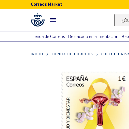
Correos Market
Menú
¿Qu
Nuestro
catálogo
Tienda de Correos
Destacado en alimentación
Beb
Alimentación
INICIO
TIENDA DE CORREOS
COLECCIONIS
Bebidas
Ocio y cultura
Juguetes y
juegos
Libros y
revistas
Merchandising
y regalos
Tienda de
Correos