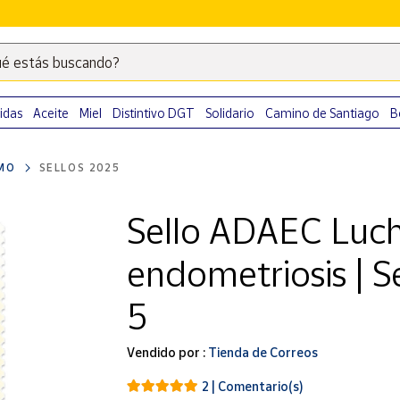
é estás buscando?
Escribe
palabras
clave
idas
Aceite
Miel
Distintivo DGT
Solidario
Camino de Santiago
B
para
buscar
MO
SELLOS 2025
productos
en
Sello ADAEC Luch
Correos
Market
endometriosis | S
.
5
Vendido por :
Tienda de Correos
2 | Comentario(s)