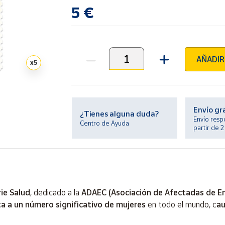
5 €
AÑADIR
x
5
Unidades
Envío gr
¿Tienes alguna duda?
Envío resp
Centro de Ayuda
partir de 
rie Salud
, dedicado a la
ADAEC (Asociación de Afectadas de End
a a un número significativo de mujeres
en todo el mundo, c
au