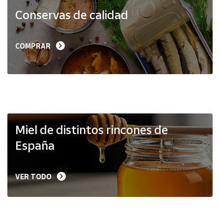
Productos
Conservas de calidad
Solidarios
Ayuda
COMPRAR
Centro
de ayuda
Contacto
Vendedores
Miel de distintos rincones de
España
Mapa de
vendedores
VER TODO
Hazte
vendedor
Área
vendedor