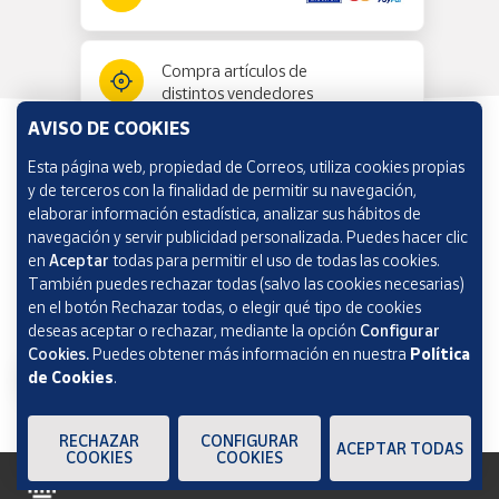
Compra artículos de
distintos vendedores
AVISO DE COOKIES
Esta página web, propiedad de Correos, utiliza cookies propias
Información y ayuda
y de terceros con la finalidad de permitir su navegación,
elaborar información estadística, analizar sus hábitos de
navegación y servir publicidad personalizada. Puedes hacer clic
Correos Market
en
Aceptar
todas para permitir el uso de todas las cookies.
También puedes rechazar todas (salvo las cookies necesarias)
en el botón Rechazar todas, o elegir qué tipo de cookies
deseas aceptar o rechazar, mediante la opción
Configurar
Cookies.
Puedes obtener más información en nuestra
Política
de Cookies
.
RECHAZAR
CONFIGURAR
ACEPTAR TODAS
COOKIES
COOKIES