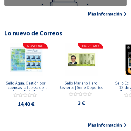
Más información
Lo nuevo de Correos
NOVEDAD
NOVEDAD
Sello Agua. Gestión por 
Sello Mariano Haro 
Sello Ecl
cuencas: la fuerza de 
Cisneros | Serie Deportes
12 de 
una idea.| Serie España 
Serie C
ES| Pliego Premium
3 €
14,40 €
Más información