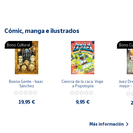
Cómic, manga e ilustrados
Bono Cultural
Bono Cu
Buena Gente - Isaac 
Ciencia de la caca: Viaje 
Juez Dr
Sánchez
a Popotopía
mejor - 
Ar
19,95 €
9,95 €
2
Más información