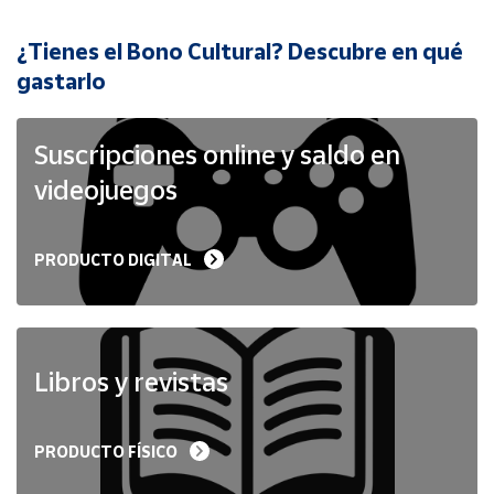
¿Tienes el Bono Cultural? Descubre en qué
Cuenta
gastarlo
Área
cliente
Suscripciones online y saldo en
videojuegos
Ubicación
PRODUCTO DIGITAL
Península
y
Baleares
Canarias,
Ceuta y
Libros y revistas
Melilla
PRODUCTO FÍSICO