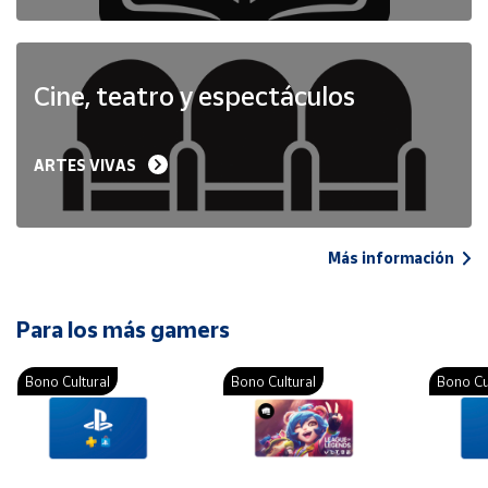
Cine, teatro y espectáculos
ARTES VIVAS
Más información
Para los más gamers
Bono Cultural
Bono Cultural
Bono Cu