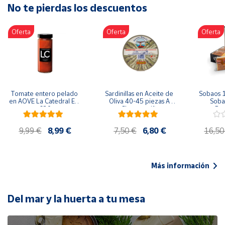
No te pierdas los descuentos
Artesanía
Oficina y
Oferta
Oferta
Oferta
Papelería
Para Canarias,
Ceuta y Melilla
Más
Tomate entero pelado 
Sardinillas en Aceite de 
Sobaos 1
populares
en AOVE La Catedral ER-
Oliva 40-45 piezas A 
Sobao
630
Churrusquiña
Paq
Bono
9,99 €
8,99 €
7,50 €
6,80 €
16,50
Cultural
Nuestros
vendedores
Más información
Las
novedades
de Correos
Del mar y la huerta a tu mesa
Market