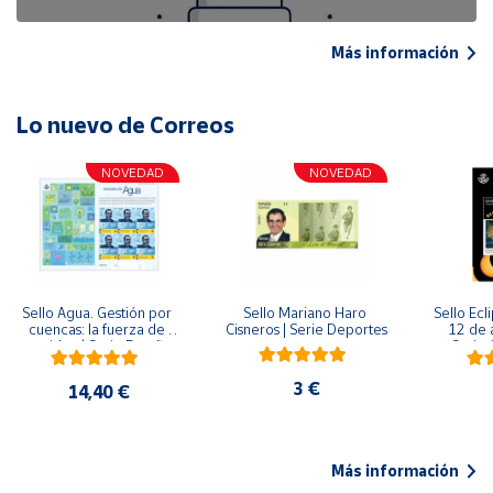
Más información
Lo nuevo de Correos
NOVEDAD
NOVEDAD
Sello Agua. Gestión por 
Sello Mariano Haro 
Sello Ecl
cuencas: la fuerza de 
Cisneros | Serie Deportes
12 de 
una idea.| Serie España 
Serie C
ES| Pliego Premium
3 €
14,40 €
Más información