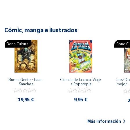
Cómic, manga e ilustrados
Bono Cultural
Bono Cu
Buena Gente - Isaac 
Ciencia de la caca: Viaje 
Juez Dr
Sánchez
a Popotopía
mejor - 
Ar
19,95 €
9,95 €
2
Más información