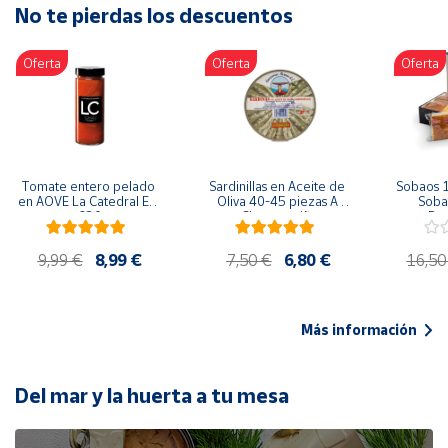
No te pierdas los descuentos
Artesanía
Oficina y
Oferta
Oferta
Oferta
Papelería
Para Canarias,
Ceuta y Melilla
Más
Tomate entero pelado 
Sardinillas en Aceite de 
Sobaos 1
populares
en AOVE La Catedral ER-
Oliva 40-45 piezas A 
Sobao
630
Churrusquiña
Paq
Bono
9,99 €
8,99 €
7,50 €
6,80 €
16,50
Cultural
Nuestros
vendedores
Más información
Las
novedades
de Correos
Del mar y la huerta a tu mesa
Market