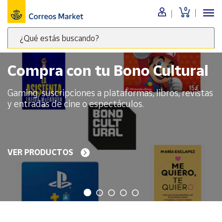
0
Menú
¿Qué estás buscando?
Nuestro
catálogo
Escribe
palabras
Compra con tu Bono Cultural
clave
Alimentación
para
Gaming, suscripciones a plataformas, libros, revistas
Bebidas
buscar
y entradas de cine o espectáculos.
Ocio y cultura
productos
en
Juguetes y
juegos
Correos
Market
VER PRODUCTOS
Libros y
.
revistas
Merchandising
y regalos
Tienda de
Correos