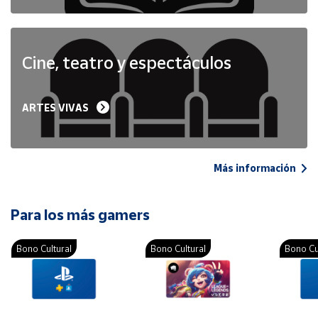
Cine, teatro y espectáculos
ARTES VIVAS
Más información
Para los más gamers
Bono Cultural
Bono Cultural
Bono Cu