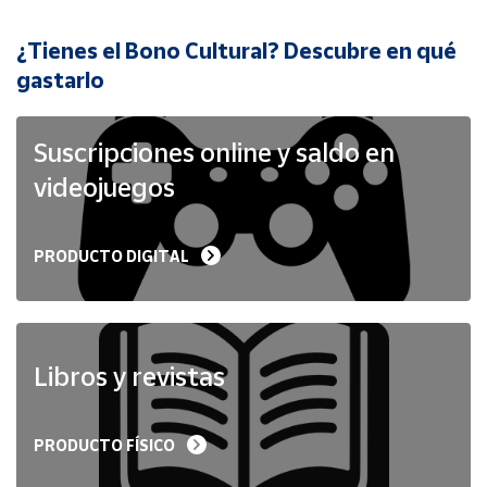
¿Tienes el Bono Cultural? Descubre en qué
Cuenta
gastarlo
Área
cliente
Suscripciones online y saldo en
videojuegos
Ubicación
PRODUCTO DIGITAL
Península
y
Baleares
Canarias,
Ceuta y
Libros y revistas
Melilla
PRODUCTO FÍSICO