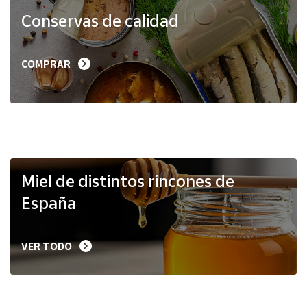
Productos
Conservas de calidad
Solidarios
Ayuda
COMPRAR
Centro
de ayuda
Contacto
Vendedores
Miel de distintos rincones de
España
Mapa de
vendedores
VER TODO
Hazte
vendedor
Área
vendedor