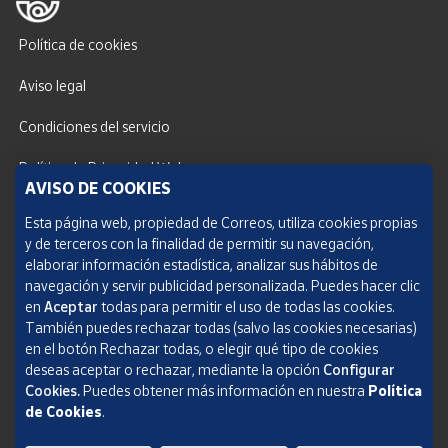
Política de cookies
Aviso legal
Condiciones del servicio
Política de Privacidad Web
AVISO DE COOKIES
Informe de transparencia
Esta página web, propiedad de Correos, utiliza cookies propias
SOCIEDAD ESTATAL CORREOS Y TELÉGRAFOS, S.A., S.M.E. Todos los derechos
y de terceros con la finalidad de permitir su navegación,
reservados.
elaborar información estadística, analizar sus hábitos de
navegación y servir publicidad personalizada. Puedes hacer clic
en
Aceptar
todas para permitir el uso de todas las cookies.
También puedes rechazar todas (salvo las cookies necesarias)
en el botón Rechazar todas, o elegir qué tipo de cookies
deseas aceptar o rechazar, mediante la opción
Configurar
Cookies.
Puedes obtener más información en nuestra
Política
de Cookies
.