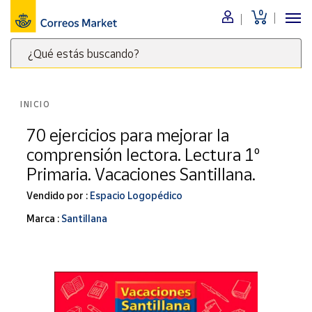
0
Menú
¿Qué estás buscando?
Nuestro
catálogo
Escribe
palabras
INICIO
clave
Alimentación
para
70 ejercicios para mejorar la
Bebidas
buscar
comprensión lectora. Lectura 1º
Ocio y cultura
productos
Primaria. Vacaciones Santillana.
en
Juguetes y
juegos
Correos
Vendido por :
Espacio Logopédico
Market
Libros y
Marca :
Santillana
.
revistas
Merchandising
y regalos
Tienda de
Correos