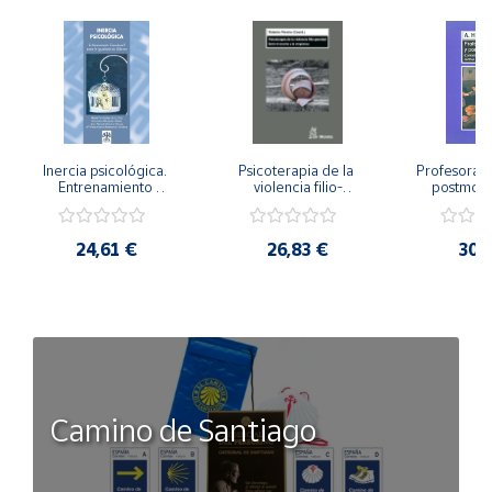
Inercia psicológica. 
Psicoterapia de la 
Profesorado,
Entrenamiento 
violencia filio-
postmode
Emocional para la 
parental. Entre el 
Cambian los
Igualdad de Género.
secreto y la 
cambi
vergüenza.
profes
24,61 €
26,83 €
30,
Camino de Santiago