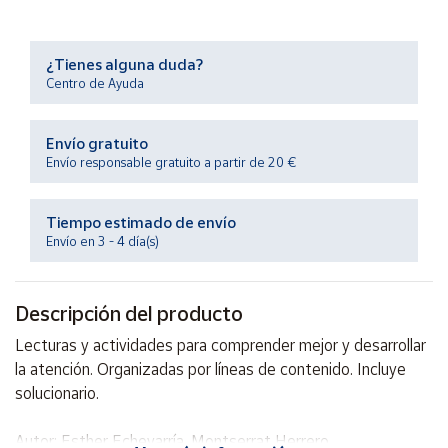
Productos
Solidarios
¿Tienes alguna duda?
Centro de Ayuda
Ayuda
Envío gratuito
Centro
de ayuda
Envío responsable gratuito a partir de 20 €
Contacto
Tiempo estimado de envío
Envío en 3 - 4 día(s)
Vendedores
Descripción del producto
Mapa de
vendedores
Lecturas y actividades para comprender mejor y desarrollar
Hazte
la atención. Organizadas por líneas de contenido. Incluye
vendedor
solucionario.
Área
vendedor
Autor: Esther Echevarría, Montserrat Herrero