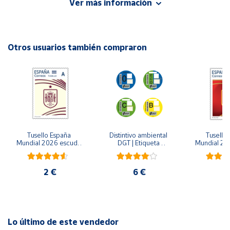
Ver más información
Editorial: Santillana España
ISBN: 9788429407891
Cuenta
Idioma: Español
Otros usuarios también compraron
Área
cliente
Ubicación
Península
y
Tusello España 
Distintivo ambiental 
Tusello 
Baleares
Mundial 2026 escudo 
DGT | Etiqueta 
Mundial 20
blanco
ambiental oficial
ro
Canarias,
Ceuta y
2 €
6 €
2
Melilla
Lo último de este vendedor