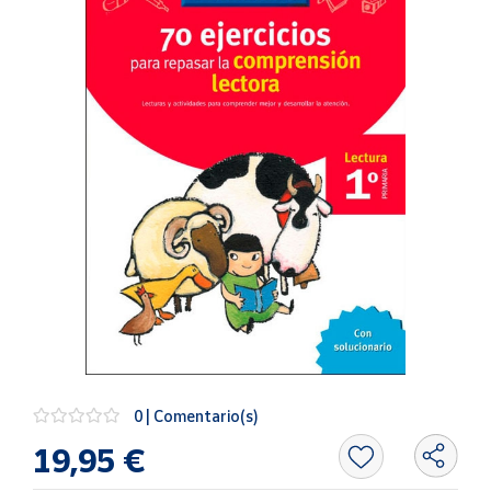
Artesanía
Oficina y
Papelería
Para Canarias,
Ceuta y Melilla
Más
populares
Bono
Cultural
Nuestros
vendedores
Las
novedades
0 | Comentario(s)
de Correos
Market
19,95 €