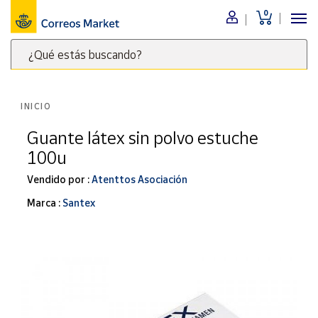
0
Menú
¿Qué estás buscando?
Nuestro
catálogo
Escribe
palabras
INICIO
clave
Alimentación
para
Guante látex sin polvo estuche
Bebidas
buscar
100u
Ocio y cultura
productos
en
Vendido por :
Atenttos Asociación
Juguetes y
juegos
Correos
Marca :
Santex
Market
Libros y
.
revistas
Merchandising
y regalos
Tienda de
Correos