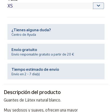
Productos
Solidarios
Ayuda
¿Tienes alguna duda?
Centro de Ayuda
Centro
de ayuda
Contacto
Envío gratuito
Envío responsable gratuito a partir de 20 €
Vendedores
Tiempo estimado de envío
Envío en 2 - 7 día(s)
Mapa de
vendedores
Hazte
Descripción del producto
vendedor
Guantes de Látex natural blanco.
Área
vendedor
Muy sedosos y suaves, ofrecen una mayor