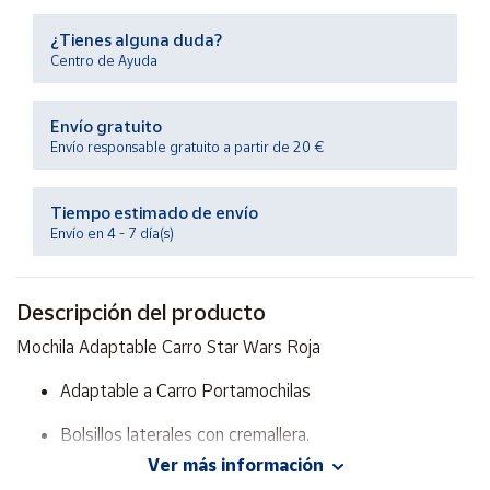
Productos
Solidarios
¿Tienes alguna duda?
Centro de Ayuda
Ayuda
Envío gratuito
Envío responsable gratuito a partir de 20 €
Centro
de ayuda
Tiempo estimado de envío
Contacto
Envío en 4 - 7 día(s)
Vendedores
Descripción del producto
Mapa de
Mochila Adaptable Carro Star Wars Roja
vendedores
Adaptable a Carro Portamochilas
Hazte
vendedor
Bolsillos laterales con cremallera.
Área
Ver más información
vendedor
Con dos compartimentos grandes