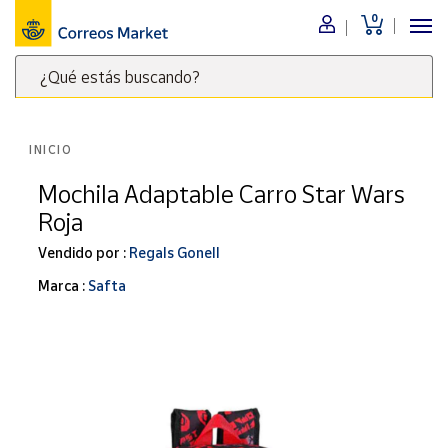
0
Menú
¿Qué estás buscando?
Nuestro
catálogo
Escribe
palabras
INICIO
clave
Alimentación
para
Mochila Adaptable Carro Star Wars
Bebidas
buscar
Roja
Ocio y cultura
productos
en
Vendido por :
Regals Gonell
Juguetes y
juegos
Correos
Marca :
Safta
Market
Libros y
.
revistas
Merchandising
y regalos
Tienda de
Correos