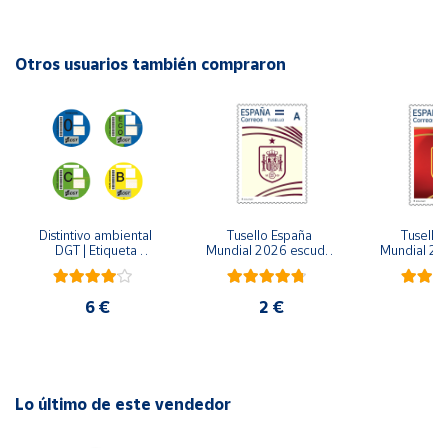
Doble tirador en cremallera principal para facilitar su
Cuenta
apertura
Otros usuarios también compraron
Hombreras ergonómicas y acolchadas antisudor
Área
cliente
Espalda acolchada
Asa de mano en la parte superior
Ubicación
Dimensiones: 320x160x440 mm
Distintivo ambiental 
Tusello España 
Tusello 
Península
DGT | Etiqueta 
Mundial 2026 escudo 
Mundial 20
y
ambiental oficial
blanco
ro
Baleares
6 €
2 €
2
Canarias,
Ceuta y
Melilla
Lo último de este vendedor