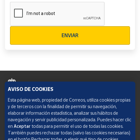
Verificación reCAPTCHA
ENVIAR
AVISO DE COOKIES
Política de cookies
Esta página web, propiedad de Correos, utiliza cookies propias
y de terceros con la finalidad de permitir su navegación,
Aviso legal
elaborar información estadística, analizar sus hábitos de
navegación y servir publicidad personalizada. Puedes hacer clic
Condiciones del servicio
en
Aceptar
todas para permitir el uso de todas las cookies.
También puedes rechazar todas (salvo las cookies necesarias)
Política de Privacidad Web
en el botón Rechazar todas, o elegir qué tipo de cookies