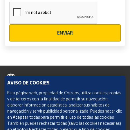
Verificación reCAPTCHA
ENVIAR
AVISO DE COOKIES
Política de cookies
Esta página web, propiedad de Correos, utiliza cookies propias
y de terceros con la finalidad de permitir su navegación,
Aviso legal
elaborar información estadística, analizar sus hábitos de
navegación y servir publicidad personalizada. Puedes hacer clic
Condiciones del servicio
en
Aceptar
todas para permitir el uso de todas las cookies.
También puedes rechazar todas (salvo las cookies necesarias)
Política de Privacidad Web
en el botón Rechazar todas, o elegir qué tipo de cookies