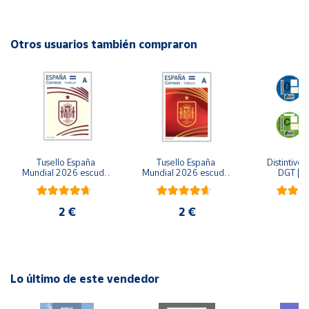
Editorial: Rosa dels vents
ISBN: 9788418062216
Cuenta
Idioma: Catalán
Otros usuarios también compraron
Área
cliente
Ubicación
Tusello España 
Tusello España 
Distintivo 
Península
Mundial 2026 escudo 
Mundial 2026 escudo 
DGT | Et
y
blanco
rojo
ambiental
Baleares
2 €
2 €
6
Canarias,
Ceuta y
Melilla
Lo último de este vendedor