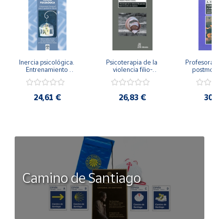
Inercia psicológica. 
Psicoterapia de la 
Profesorado,
Entrenamiento 
violencia filio-
postmode
Emocional para la 
parental. Entre el 
Cambian los
Igualdad de Género.
secreto y la 
cambi
vergüenza.
profes
24,61 €
26,83 €
30,
Camino de Santiago