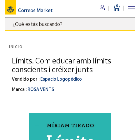
0
Menú
¿Qué estás buscando?
Nuestro
catálogo
Escribe
palabras
INICIO
clave
Alimentación
para
Límits. Com educar amb límits
Bebidas
buscar
conscients i créixer junts
Ocio y cultura
productos
en
Vendido por :
Espacio Logopédico
Juguetes y
juegos
Correos
Marca :
ROSA VENTS
Market
Libros y
.
revistas
Merchandising
y regalos
Tienda de
Correos