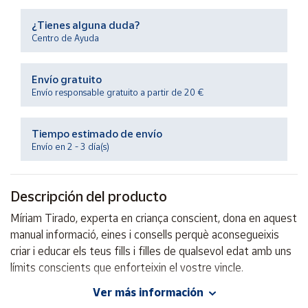
Productos
Solidarios
¿Tienes alguna duda?
Centro de Ayuda
Ayuda
Envío gratuito
Envío responsable gratuito a partir de 20 €
Centro
de ayuda
Tiempo estimado de envío
Contacto
Envío en 2 - 3 día(s)
Vendedores
Descripción del producto
Mapa de
Míriam Tirado, experta en criança conscient, dona en aquest
vendedores
manual informació, eines i consells perquè aconsegueixis
Hazte
criar i educar els teus fills i filles de qualsevol edat amb uns
vendedor
límits conscients que enforteixin el vostre vincle.
Área
Ver más información
vendedor
Autor: Míriam Tirado Torras