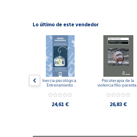
Cuenta
Lo último de este vendedor
Área
cliente
Ubicación
Península
y
n visual y 
Inercia psicológica. 
Psicoterapia de la 
Baleares
 Adaptación 
Entrenamiento 
violencia filio-parental.
. Nivel I ESO.
Emocional para la 
Entre el secreto y la 
Canarias,
Igualdad de Género.
vergüenza.
Ceuta y
,21 €
24,61 €
26,83 €
Melilla