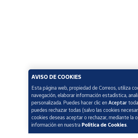
AVISO DE COOKIES
Esta página web, propiedad de Correos, utiliza coo
navegación, elaborar información estadística, anal
personalizada. Puedes hacer clic en
Aceptar
todas
puedes rechazar todas (salvo las cookies necesari
cookies deseas aceptar o rechazar, mediante la 
información en nuestra
Política de Cookies
.