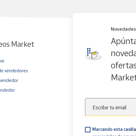
Novedades
Apúnta
eos Market
noveda
rir
oferta
e vendedores
Marke
vendedor
endedor
Escribe tu email
Marcando esta casilla