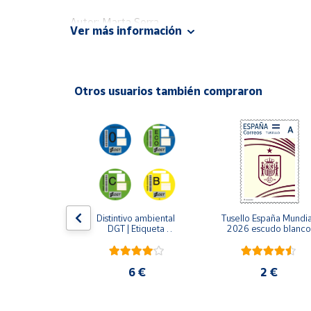
Productos
Solidarios
Autor: Marta Serra
Ver más información
Editorial: Roca
ISBN: 9788410096745
Ayuda
Idioma: Español
Otros usuarios también compraron
Centro
de ayuda
Contacto
Vendedores
Mapa de
LLO 2024 | 
Distintivo ambiental 
Tusello España Mundial
lo y sus 
DGT | Etiqueta 
2026 escudo blanco
vendedores
fraces
ambiental oficial
Hazte
vendedor
5 €
6 €
2 €
Área
vendedor