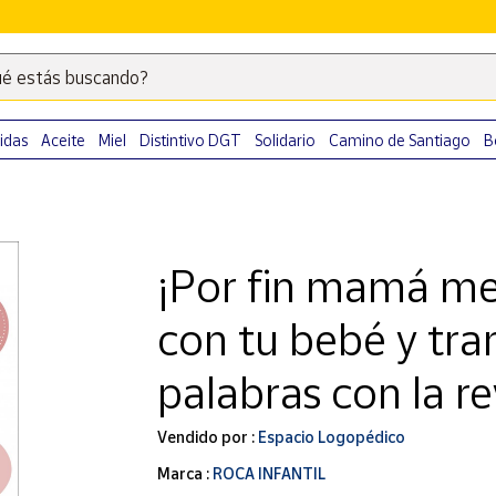
é estás buscando?
Escribe
palabras
clave
idas
Aceite
Miel
Distintivo DGT
Solidario
Camino de Santiago
B
para
buscar
productos
en
¡Por fin mamá me
Correos
Market
con tu bebé y tra
.
palabras con la r
Vendido por :
Espacio Logopédico
Marca :
ROCA INFANTIL