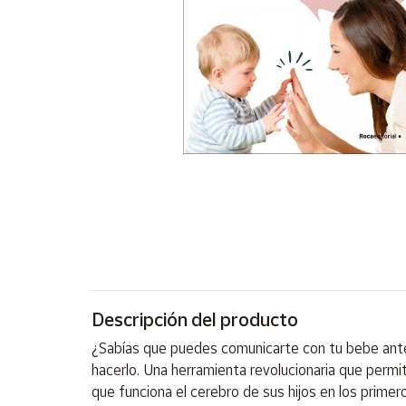
Artesanía
Oficina y
Papelería
Para Canarias,
Ceuta y Melilla
Más
populares
Bono
Cultural
Nuestros
vendedores
Descripción del producto
Las
novedades
¿Sabías que puedes comunicarte con tu bebe ante
de Correos
Market
hacerlo. Una herramienta revolucionaria que perm
que funciona el cerebro de sus hijos en los primer