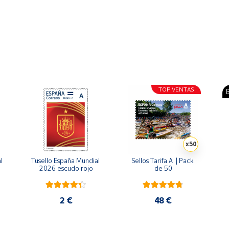
TOP VENTAS
B
x50
 
Tusello España Mundial 
Sellos Tarifa A  | Pack 
2026 escudo rojo
de 50
2 €
48 €