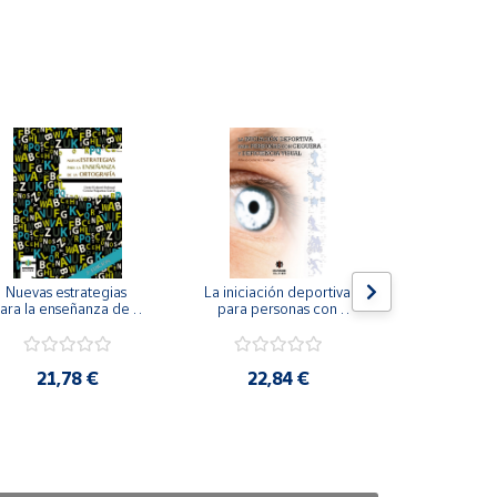
Nuevas estrategias 
La iniciación deportiva 
El método Cl
ara la enseñanza de la 
para personas con 
ortografía.
ceguera y deficiencia 
visual.
18,4
21,78 €
22,84 €