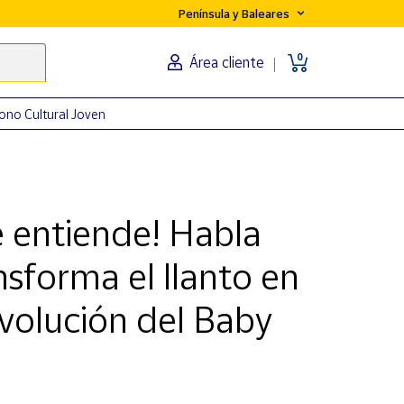
Península y Baleares
0
Área cliente
ono Cultural Joven
 entiende! Habla
nsforma el llanto en
evolución del Baby