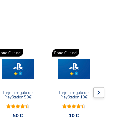
ono Cultural
Bono Cultural
Bono Cultura
Tarjeta regalo de 
Tarjeta regalo de 
Gift Card R
PlayStation 50€
PlayStation 10€
10
50 €
10 €