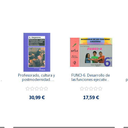
Profesorado, cultura y 
FUNCI-6. Desarrollo de 
 
postmodernidad. 
las funciones ejecutivas. 
p
Cambian los tiempos, 
6º de Primaria.
cambia el profesorado.
30,99 €
17,59 €