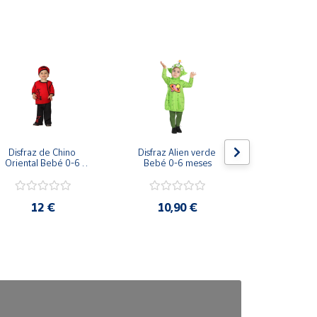
Disfraz de Chino 
Disfraz Alien verde 
Disfraz Due
Oriental Bebé 0-6 
Bebé 0-6 meses
12-24 
meses
12 €
10,90 €
15,5