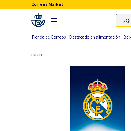
Correos Market
Menú
¿Qu
Nuestro
catálogo
Tienda de Correos
Destacado en alimentación
Beb
Alimentación
INICIO
Bebidas
Ocio y cultura
Juguetes y
juegos
Libros y
revistas
Merchandising
y regalos
Tienda de
Correos