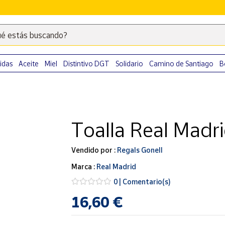
é estás buscando?
Escribe
palabras
clave
idas
Aceite
Miel
Distintivo DGT
Solidario
Camino de Santiago
B
para
buscar
productos
en
Toalla Real Madr
Correos
Market
.
Vendido por :
Regals Gonell
Marca :
Real Madrid
0 | Comentario(s)
16,60 €