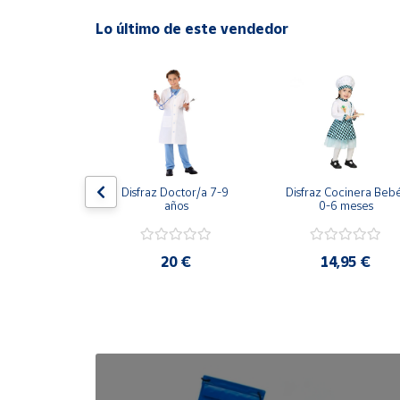
Lo último de este vendedor
Cuenta
Área
cliente
Ubicación
de Piña de 
Disfraz Doctor/a 7-9 
Disfraz Cocinera Bebé
-12 meses
años
0-6 meses
Península
y
Baleares
,30 €
20 €
14,95 €
Canarias,
Ceuta y
Melilla