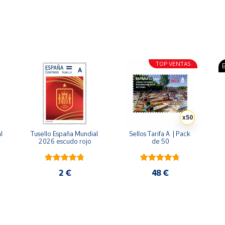
TOP VENTAS
B
x50
 
Tusello España Mundial 
Sellos Tarifa A  | Pack 
2026 escudo rojo
de 50
2 €
48 €