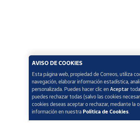
AVISO DE COOKIES
Esta página web, propiedad de Correos, utiliza coo
navegación, elaborar información estadística, anal
personalizada. Puedes hacer clic en
Aceptar
todas
puedes rechazar todas (salvo las cookies necesari
cookies deseas aceptar o rechazar, mediante la 
información en nuestra
Política de Cookies
.