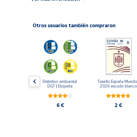
Productos
Solidarios
Otros usuarios también compraron
Ayuda
Centro
de ayuda
Contacto
Vendedores
LLO 2024 | 
Distintivo ambiental 
Tusello España Mundial
lo y sus 
DGT | Etiqueta 
2026 escudo blanco
fraces
ambiental oficial
Mapa de
vendedores
5 €
6 €
2 €
Hazte
vendedor
Área
vendedor