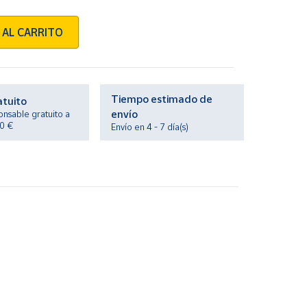
 AL CARRITO
Tiempo estimado de
atuito
envío
onsable gratuito a
20 €
Envío en 4 - 7 día(s)