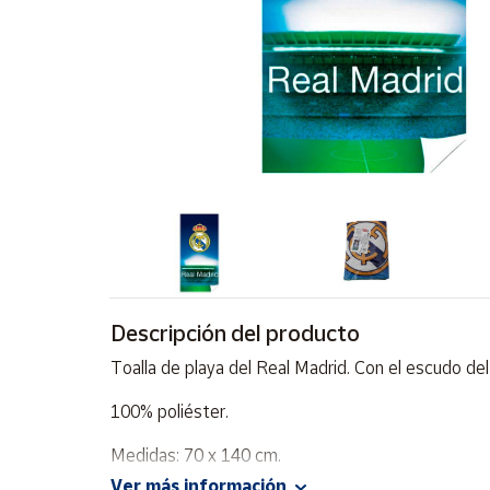
Artesanía
Oficina y
Papelería
Para Canarias,
Ceuta y Melilla
Más
populares
Bono
Cultural
Descripción del producto
Nuestros
vendedores
Toalla de playa del Real Madrid. Con el escudo de
Las
novedades
100% poliéster.
de Correos
Market
Medidas: 70 x 140 cm.
Ver más información