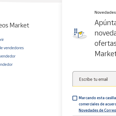
Novedades
Apúnta
eos Market
noveda
rir
oferta
e vendedores
Marke
vendedor
endedor
Escribe tu email
Marcando esta casilla
comerciales de acuer
Novedades de Correo