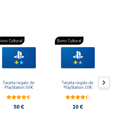
ono Cultural
Bono Cultural
Bono Cultura
Tarjeta regalo de 
Tarjeta regalo de 
Gift Card R
PlayStation 50€
PlayStation 10€
10
50 €
10 €