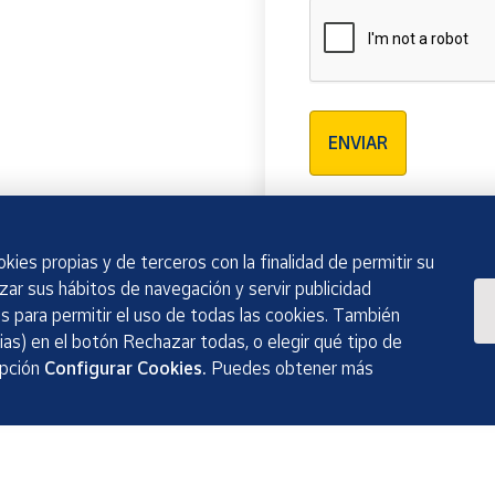
Verificación reCAPTCH
ENVIAR
kies propias y de terceros con la finalidad de permitir su
izar sus hábitos de navegación y servir publicidad
 para permitir el uso de todas las cookies. También
as) en el botón Rechazar todas, o elegir qué tipo de
opción
Configurar Cookies.
Puedes obtener más