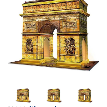
Artesanía
Oficina y
Papelería
Para Canarias,
Ceuta y Melilla
Más
populares
Bono
Cultural
Nuestros
vendedores
Las
novedades
de Correos
Market