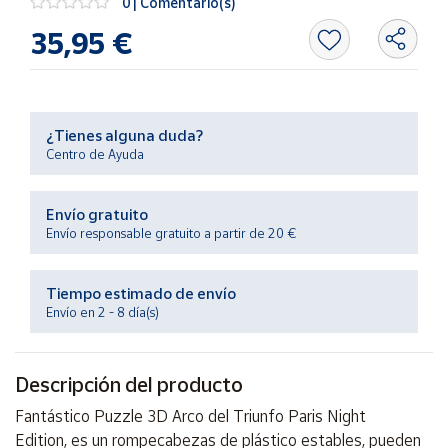
0 | Comentario(s)
Productos
Solidarios
35,95 €
Ayuda
¿Tienes alguna duda?
Centro
Centro de Ayuda
de ayuda
Contacto
Envío gratuito
Envío responsable gratuito a partir de 20 €
Vendedores
Tiempo estimado de envío
Mapa de
Envío en 2 - 8 día(s)
vendedores
Hazte
Descripción del producto
vendedor
Área
Fantástico Puzzle 3D Arco del Triunfo Paris Night
vendedor
Edition, es un rompecabezas de plástico estables, pueden