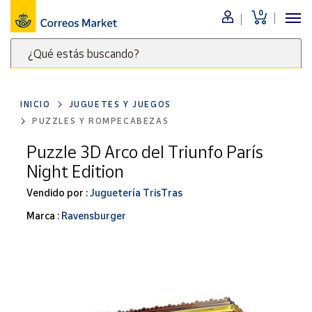
0
Menú
¿Qué estás buscando?
Nuestro
catálogo
Escribe
palabras
INICIO
JUGUETES Y JUEGOS
clave
Alimentación
PUZZLES Y ROMPECABEZAS
para
Bebidas
buscar
Puzzle 3D Arco del Triunfo París
Ocio y cultura
productos
Night Edition
en
Juguetes y
juegos
Correos
Vendido por :
Juguetería TrisTras
Market
Libros y
Marca :
Ravensburger
.
revistas
Merchandising
y regalos
Tienda de
Correos