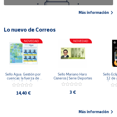
Más información
Lo nuevo de Correos
NOVEDAD
NOVEDAD
Sello Agua. Gestión por 
Sello Mariano Haro 
Sello Ecl
cuencas: la fuerza de 
Cisneros | Serie Deportes
12 de 
una idea.| Serie España 
Serie C
ES| Pliego Premium
3 €
14,40 €
Más información