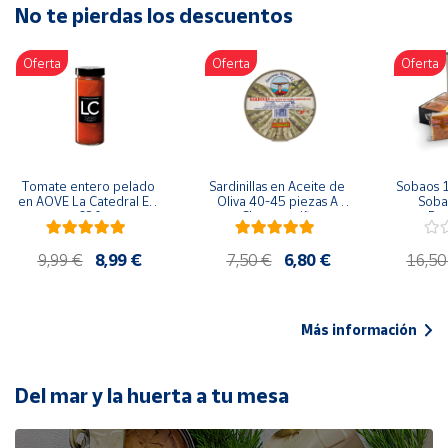
No te pierdas los descuentos
Artesanía
Oficina y
Oferta
Oferta
Oferta
Papelería
Para Canarias,
Ceuta y Melilla
Más
Tomate entero pelado 
Sardinillas en Aceite de 
Sobaos 1
populares
en AOVE La Catedral ER-
Oliva 40-45 piezas A 
Sobao
630
Churrusquiña
Paq
Bono
9,99 €
8,99 €
7,50 €
6,80 €
16,50
Cultural
Nuestros
vendedores
Más información
Las
novedades
de Correos
Del mar y la huerta a tu mesa
Market