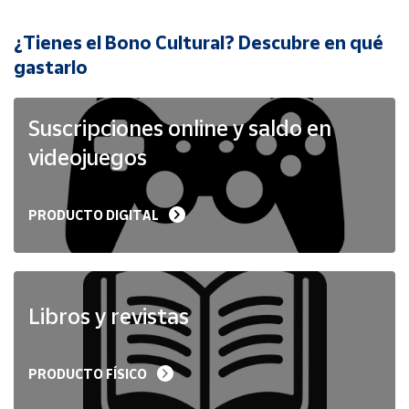
¿Tienes el Bono Cultural? Descubre en qué
Cuenta
gastarlo
Área
cliente
Suscripciones online y saldo en
videojuegos
Ubicación
PRODUCTO DIGITAL
Península
y
Baleares
Canarias,
Ceuta y
Libros y revistas
Melilla
PRODUCTO FÍSICO