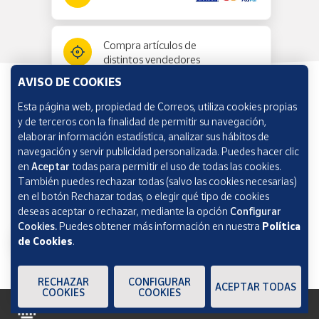
Compra artículos de
distintos vendedores
AVISO DE COOKIES
Esta página web, propiedad de Correos, utiliza cookies propias
Información y ayuda
y de terceros con la finalidad de permitir su navegación,
elaborar información estadística, analizar sus hábitos de
navegación y servir publicidad personalizada. Puedes hacer clic
Correos Market
en
Aceptar
todas para permitir el uso de todas las cookies.
También puedes rechazar todas (salvo las cookies necesarias)
en el botón Rechazar todas, o elegir qué tipo de cookies
deseas aceptar o rechazar, mediante la opción
Configurar
Cookies.
Puedes obtener más información en nuestra
Política
de Cookies
.
RECHAZAR
CONFIGURAR
ACEPTAR TODAS
COOKIES
COOKIES