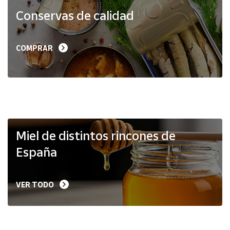
Productos
Conservas de calidad
Solidarios
Ayuda
COMPRAR
Centro
de ayuda
Contacto
Vendedores
Miel de distintos rincones de
España
Mapa de
vendedores
VER TODO
Hazte
vendedor
Área
vendedor