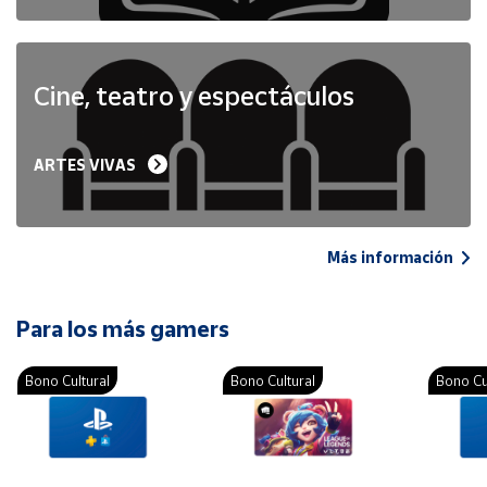
Cine, teatro y espectáculos
ARTES VIVAS
Más información
Para los más gamers
Bono Cultural
Bono Cultural
Bono Cu