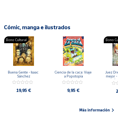
Cómic, manga e ilustrados
Bono Cultural
Bono Cu
Buena Gente - Isaac 
Ciencia de la caca: Viaje 
Juez Dr
Sánchez
a Popotopía
mejor - 
Ar
19,95 €
9,95 €
2
Más información