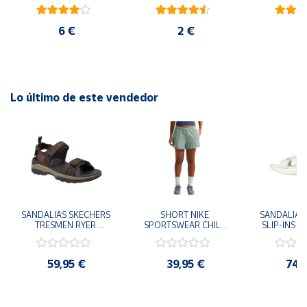
ambiental oficial
blanco
ro
6 €
2 €
2
Lo último de este vendedor
SANDALIAS SKECHERS 
SHORT NIKE 
SANDALIAS 
TRESMEN RYER 
SPORTSWEAR CHILL 
SLIP-INS U
MARRON CHOCOLATE 
TERRY VERDE II3980-
3.0 NEVER
205112-CHOC 
006 PANTALONES 
BLANCO
HOMBRE SANDALIAS 
CORTOS MUJER
119975
59,95 €
39,95 €
74,
COMODAS
SANDALIAS
MU