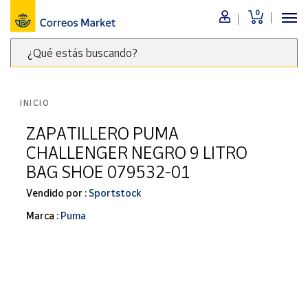
0
Menú
¿Qué estás buscando?
Nuestro
catálogo
Escribe
palabras
INICIO
clave
Alimentación
para
ZAPATILLERO PUMA
Bebidas
buscar
CHALLENGER NEGRO 9 LITRO
Ocio y cultura
productos
BAG SHOE 079532-01
en
Juguetes y
juegos
Correos
Vendido por :
Sportstock
Market
Libros y
Marca :
Puma
.
revistas
Merchandising
y regalos
Tienda de
Correos