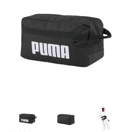
Artesanía
Oficina y
Papelería
Para Canarias,
Ceuta y Melilla
Más
populares
Bono
Cultural
Nuestros
vendedores
Las
novedades
de Correos
Market