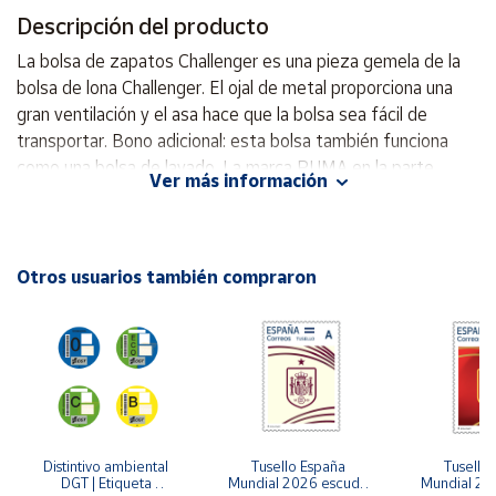
Descripción del producto
Cuenta
La bolsa de zapatos Challenger es una pieza gemela de la
bolsa de lona Challenger. El ojal de metal proporciona una
Área
gran ventilación y el asa hace que la bolsa sea fácil de
cliente
transportar. Bono adicional: esta bolsa también funciona
como una bolsa de lavado. La marca PUMA en la parte
Ver más información
delantera la convierte en la bolsa para zapatos más
Ubicación
elegante que jamás hayas tenido. Abertura con cremallera
en el compartimento principal Panel inferior con material PU
Península
Asa de transporte de cincha Herrajes para anillos en D
Otros usuarios también compraron
y
Marca PUMA en el frente 33cm x 15cm x 18cm, 9L Material
Baleares
de información Forro: 100% poliéster Exterior: 100%
Canarias,
poliéster
Ceuta y
Melilla
Distintivo ambiental 
Tusello España 
Tusello 
DGT | Etiqueta 
Mundial 2026 escudo 
Mundial 20