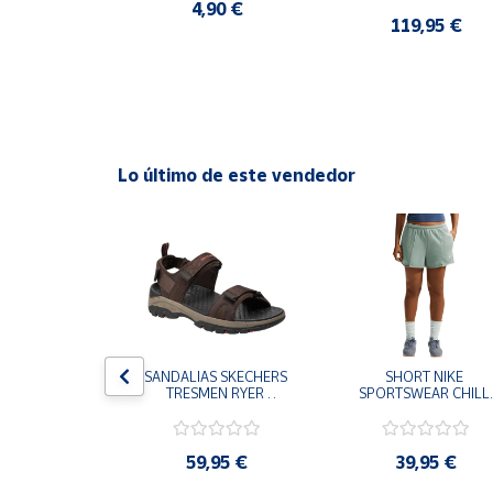
CASUAL SNEAKER 
4,90 €
HOMBRE
0 €
119,95 €
Cuenta
Área
cliente
Lo último de este vendedor
Ubicación
Península
y
Baleares
Canarias,
Ceuta y
Melilla
S CHAMPION 
SANDALIAS SKECHERS 
SHORT NIKE 
 TD NEGRO 
TRESMEN RYER 
SPORTSWEAR CHILL 
9-KK002 
MARRON CHOCOLATE 
TERRY VERDE II3980
 NIÑO NIÑA
205112-CHOC 
006 PANTALONES 
HOMBRE SANDALIAS 
CORTOS MUJER
COMODAS
,95 €
59,95 €
39,95 €