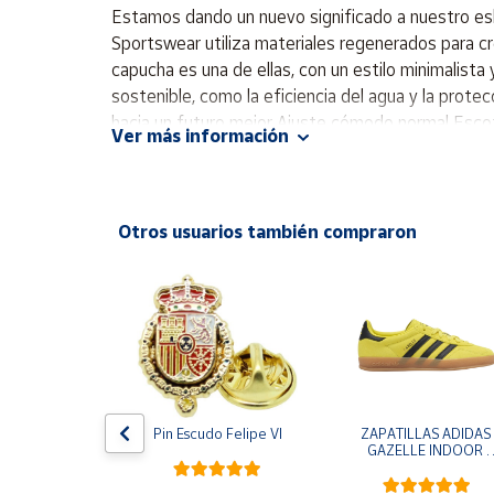
Productos
Estamos dando un nuevo significado a nuestro esl
Solidarios
Sportswear utiliza materiales regenerados para 
capucha es una de ellas, con un estilo minimalist
sostenible, como la eficiencia del agua y la prote
Ayuda
hacia un futuro mejor Ajuste cómodo normal Esco
Ver más información
algodón, 25 % algodón Reciclado - vellón - 330,00
Centro
de ayuda
Contacto
Otros usuarios también compraron
Vendedores
Mapa de
vendedores
Hazte
vendedor
e One Piece 
Pin Escudo Felipe VI
ZAPATILLAS ADIDAS 
egro
GAZELLE INDOOR 
Área
AMARILLO SHOYEL 
vendedor
NEGRO JR6303 