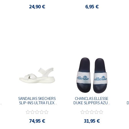
24,90 €
6,95 €
SANDALIAS SKECHERS 
CHANCLAS ELLESSE 
SLIP-INS ULTRA FLEX 
DUKE SLIPPERS AZUL 
D
-
3.0 NEVER BETTER 
MARINO 
BLANCO OFF 119975-
ADELAIDE022-E-
OFWT SANDALIAS 
EVAPVC-153 FLIP 
COMODAS MUJER
FLOP SANDALIAS 
74,95 €
31,95 €
COMODAS HOMBRE