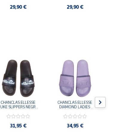
29,90 €
29,90 €
3,9
CHANCLAS ELLESSE 
CHANCLAS ELLESSE 
CHANCLAS 
UKE SLIPPERS NEGRO 
DIAMOND LADIES 
DIAMOND 
ADELAIDE022-E-
SLIPPERS LILA 
SLIPPERS
EVAPVC-001 FLIP 
ADELAIDE028-
ADELAI
FLOP SANDALIAS 
EVAPVC-664 FLIP 
EVAPVC-00
COMODAS HOMBRE
FLOP SANDALIAS 
FLOP SAN
31,95 €
34,95 €
34,9
COMODAS MUJER
COMODAS