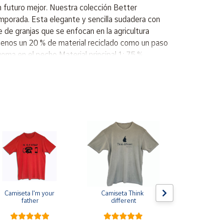
 futuro mejor. Nuestra colección Better
mporada. Esta elegante y sencilla sudadera con
 de granjas que se enfocan en la agricultura
l menos un 20 % de material reciclado como un paso
a en el pecho Material principal 1: 75 %
Camiseta I'm your 
Camiseta Think 
Pin de s
father
different
escarapela E
Cruz de Sa