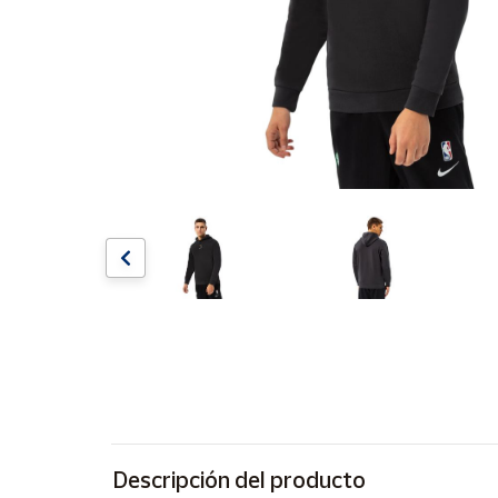
Artesanía
Oficina y
Papelería
Para Canarias,
Ceuta y Melilla
Más
populares
Bono
Cultural
Nuestros
vendedores
Las
novedades
de Correos
Market
Descripción del producto