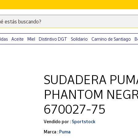
é estás buscando?
Escribe
palabras
clave
idas
Aceite
Miel
Distintivo DGT
Solidario
Camino de Santiago
B
para
buscar
productos
en
SUDADERA PUMA
Correos
Market
PHANTOM NEGR
.
670027-75
Vendido por :
Sportstock
Marca :
Puma