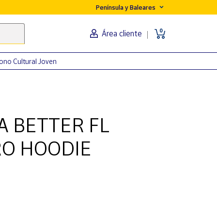
Península y Baleares
0
Área cliente
ono Cultural Joven
 BETTER FL
O HOODIE