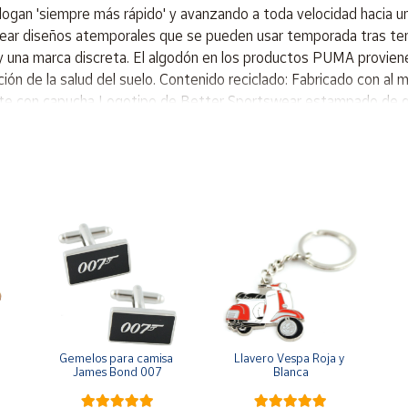
ogan 'siempre más rápido' y avanzando a toda velocidad hacia un
crear diseños atemporales que se pueden usar temporada tras te
a y una marca discreta. El algodón en los productos PUMA proviene
cción de la salud del suelo. Contenido reciclado: Fabricado con a
te con capucha Logotipo de Better Sportswear estampado de gom
 g/m² - teñido en pieza - Mecánico - Cepillado
Gemelos para camisa 
Llavero Vespa Roja y 
James Bond 007
Blanca