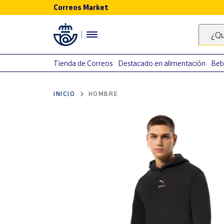
Correos Market
Menú
¿Qu
Nuestro
catálogo
Tienda de Correos
Destacado en alimentación
Beb
Alimentación
INICIO
HOMBRE
Bebidas
Ocio y cultura
Juguetes y
juegos
Libros y
revistas
Merchandising
y regalos
Tienda de
Correos