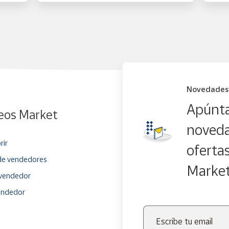
Novedades
Apúnta
eos Market
noveda
rir
oferta
e vendedores
Marke
vendedor
endedor
Escribe tu email