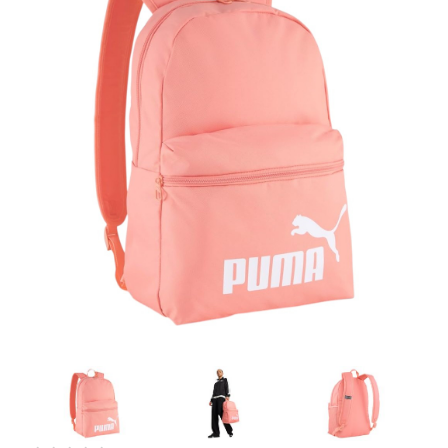
Artesanía
Oficina y
Papelería
Para Canarias,
Ceuta y Melilla
Más
populares
Bono
Cultural
Nuestros
vendedores
Las
novedades
de Correos
Market