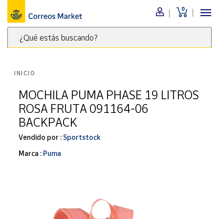
0
Menú
¿Qué estás buscando?
Nuestro
catálogo
Escribe
palabras
INICIO
clave
Alimentación
para
MOCHILA PUMA PHASE 19 LITROS
Bebidas
buscar
ROSA FRUTA 091164-06
Ocio y cultura
productos
BACKPACK
en
Juguetes y
juegos
Correos
Vendido por :
Sportstock
Market
Libros y
Marca :
Puma
.
revistas
Merchandising
y regalos
Tienda de
Correos