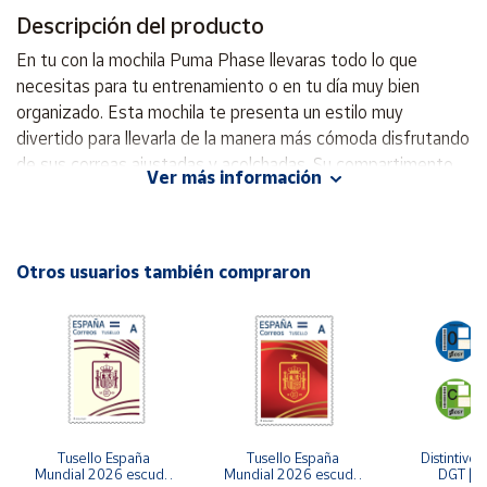
Descripción del producto
Cuenta
En tu con la mochila Puma Phase llevaras todo lo que
necesitas para tu entrenamiento o en tu día muy bien
Área
organizado. Esta mochila te presenta un estilo muy
cliente
divertido para llevarla de la manera más cómoda disfrutando
de sus correas ajustadas y acolchadas. Su compartimento
Ver más información
principal tiene un buen tamaño para que guardes lo más
Ubicación
necesario y se mantenga protegido. .- Sus medidas son 41
x 30 x 14 centímetros. .- Capacidad = 19 litros .- Silueta de
Península
mochila clásica con cordón de ajuste .- Cierre superior con
Otros usuarios también compraron
y
cordón de ajuste .- Cordones que sirven como correas .-
Baleares
Refuerzo completo de PU en el interior .- Logotipo PUMA
Canarias,
impreso en el frente
Ceuta y
Melilla
Tusello España 
Tusello España 
Distintivo 
Mundial 2026 escudo 
Mundial 2026 escudo 
DGT | Et