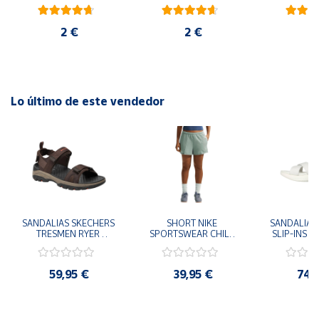
blanco
rojo
ambiental
2 €
2 €
6
Lo último de este vendedor
SANDALIAS SKECHERS 
SHORT NIKE 
SANDALIAS 
TRESMEN RYER 
SPORTSWEAR CHILL 
SLIP-INS U
MARRON CHOCOLATE 
TERRY VERDE II3980-
3.0 NEVER
205112-CHOC 
006 PANTALONES 
BLANCO
HOMBRE SANDALIAS 
CORTOS MUJER
119975
59,95 €
39,95 €
74,
COMODAS
SANDALIAS
MU