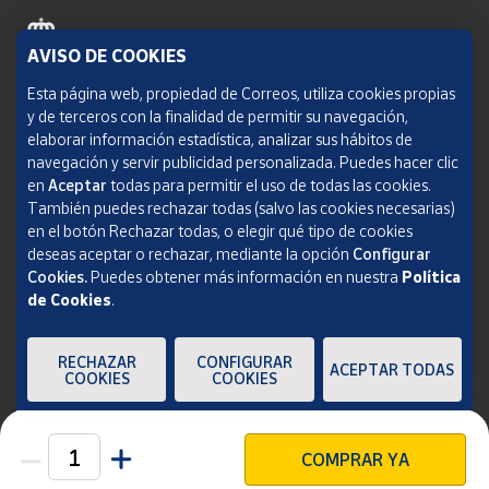
AVISO DE COOKIES
Política de cookies
Esta página web, propiedad de Correos, utiliza cookies propias
y de terceros con la finalidad de permitir su navegación,
Aviso legal
elaborar información estadística, analizar sus hábitos de
navegación y servir publicidad personalizada. Puedes hacer clic
Condiciones del servicio
en
Aceptar
todas para permitir el uso de todas las cookies.
También puedes rechazar todas (salvo las cookies necesarias)
Política de Privacidad Web
en el botón Rechazar todas, o elegir qué tipo de cookies
deseas aceptar o rechazar, mediante la opción
Configurar
Informe de transparencia
Cookies.
Puedes obtener más información en nuestra
Política
de Cookies
.
SOCIEDAD ESTATAL CORREOS Y TELÉGRAFOS, S.A., S.M.E. Todos los derechos
reservados.
RECHAZAR
CONFIGURAR
ACEPTAR TODAS
COOKIES
COOKIES
COMPRAR YA
Unidades