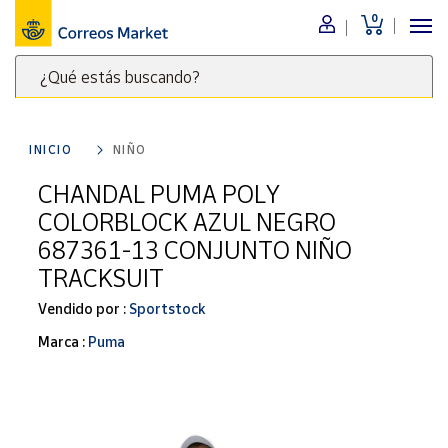
0
Menú
¿Qué estás buscando?
Nuestro
catálogo
Escribe
palabras
INICIO
NIÑO
clave
Alimentación
para
CHANDAL PUMA POLY
Bebidas
buscar
COLORBLOCK AZUL NEGRO
Ocio y cultura
productos
687361-13 CONJUNTO NIÑO
en
Juguetes y
TRACKSUIT
juegos
Correos
Market
Libros y
Vendido por :
Sportstock
.
revistas
Marca :
Puma
Merchandising
y regalos
Tienda de
Correos