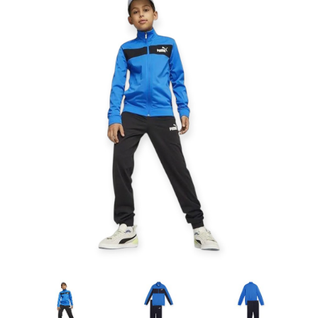
Artesanía
Oficina y
Papelería
Para Canarias,
Ceuta y Melilla
Más
populares
Bono
Cultural
Nuestros
vendedores
Las
novedades
de Correos
Market