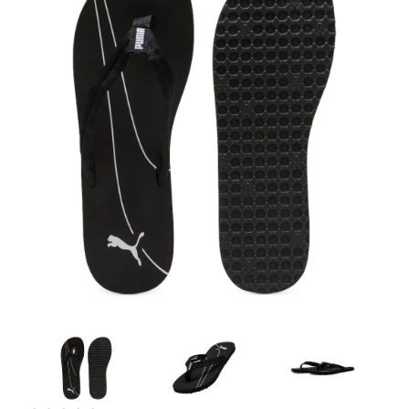
Artesanía
Oficina y
Papelería
Para Canarias,
Ceuta y Melilla
Más
populares
Bono
Cultural
Nuestros
vendedores
Las
novedades
de Correos
Market