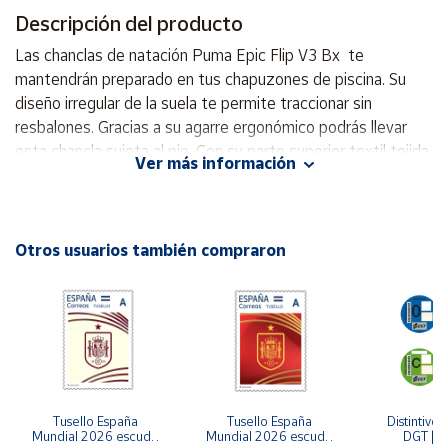
Descripción del producto
Cuenta
Las chanclas de natación Puma Epic Flip V3 Bx te
mantendrán preparado en tus chapuzones de piscina. Su
Área
diseño irregular de la suela te permite traccionar sin
cliente
resbalones. Gracias a su agarre ergonómico podrás llevar
esta chancla sujeta al pie. Con su parte superior textil tejida
Ver más información
y puntera suave y flexible, te sentirás cómoda durante todo
Ubicación
el entrenamiento. Además, su plantilla suave y acolchada te
brinda una mayor comodidad. La suela flexible con buen
Península
agarre te permitirá moverte con facilidad. Disponibles en
Otros usuarios también compraron
y
color gris/rosa, estas sandalias son una elección loveable
Baleares
para cualquier mujer que busque comodidad y estilo en su
Canarias,
calzado de entrenamiento. Chanclas de dedo Logo Puma en
Ceuta y
Melilla
la parte superior Suela de goma flexible Parte superior
textil tejida: suave y cómoda Puntera de cincha: suave y
flexible Plantilla suave y acolchada Suela flexible con buen
agarre
Tusello España 
Tusello España 
Distintivo 
Mundial 2026 escudo 
Mundial 2026 escudo 
DGT | Et