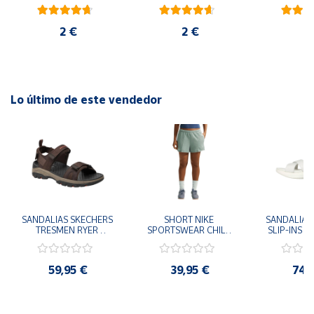
blanco
rojo
ambiental
2 €
2 €
6
Lo último de este vendedor
SANDALIAS SKECHERS 
SHORT NIKE 
SANDALIAS 
TRESMEN RYER 
SPORTSWEAR CHILL 
SLIP-INS U
MARRON CHOCOLATE 
TERRY VERDE II3980-
3.0 NEVER
205112-CHOC 
006 PANTALONES 
BLANCO
HOMBRE SANDALIAS 
CORTOS MUJER
119975
59,95 €
39,95 €
74,
COMODAS
SANDALIAS
MU