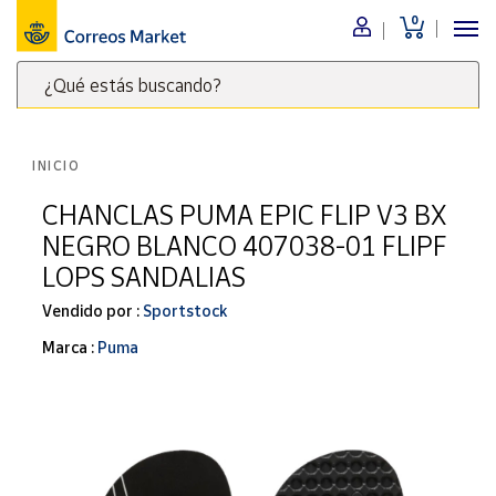
0
Menú
¿Qué estás buscando?
Nuestro
catálogo
Escribe
palabras
INICIO
clave
Alimentación
para
CHANCLAS PUMA EPIC FLIP V3 BX
Bebidas
buscar
NEGRO BLANCO 407038-01 FLIPF
Ocio y cultura
productos
LOPS SANDALIAS
en
Juguetes y
juegos
Correos
Vendido por :
Sportstock
Market
Libros y
Marca :
Puma
.
revistas
Merchandising
y regalos
Tienda de
Correos