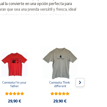
ual la convierte en una opción perfecta para
ran que sea una prenda versátil y fresca, ideal
rendimiento óptimo a lo largo del tiempo. -
nto en diversas actividades. - Fabricada con
ier entorno. - Frescura y ligereza, perfecta para
da y estilizada para uso diario, desde
ce perfecta para aquellos que prefieren un ajuste
al: Jersey sencillo Cuello: Cuello redondo Mangas
lgodón 29% poliéster
Camiseta I'm your 
Camiseta Think 
Pin de s
father
different
escarapela E
Cruz de Sa
29,90 €
29,90 €
3,9