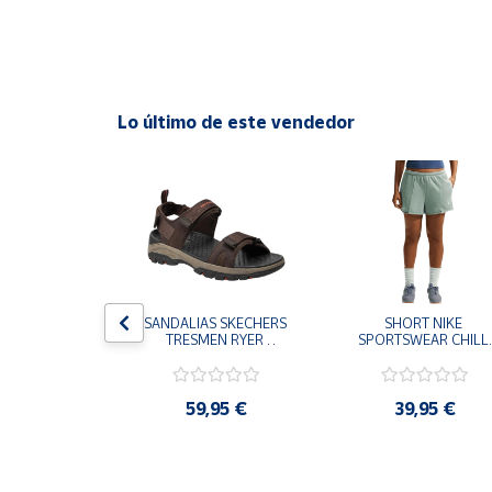
Cuenta
Área
Lo último de este vendedor
cliente
Ubicación
Península
y
Baleares
S CHAMPION 
SANDALIAS SKECHERS 
SHORT NIKE 
Canarias,
 TD NEGRO 
TRESMEN RYER 
SPORTSWEAR CHILL 
Ceuta y
9-KK002 
MARRON CHOCOLATE 
TERRY VERDE II3980
 NIÑO NIÑA
205112-CHOC 
006 PANTALONES 
Melilla
HOMBRE SANDALIAS 
CORTOS MUJER
COMODAS
,95 €
59,95 €
39,95 €