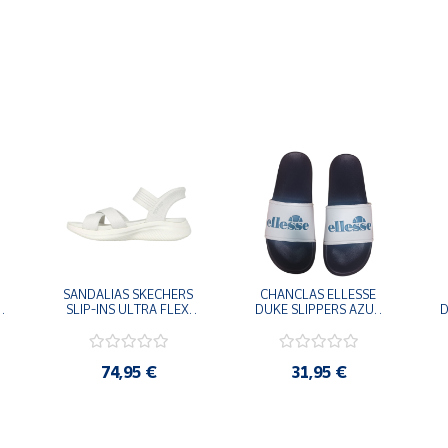
SANDALIAS SKECHERS 
CHANCLAS ELLESSE 
SLIP-INS ULTRA FLEX 
DUKE SLIPPERS AZUL 
D
-
3.0 NEVER BETTER 
MARINO 
BLANCO OFF 119975-
ADELAIDE022-E-
OFWT SANDALIAS 
EVAPVC-153 FLIP 
COMODAS MUJER
FLOP SANDALIAS 
74,95 €
31,95 €
COMODAS HOMBRE