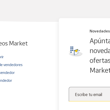
Novedades
Apúnta
eos Market
noveda
rir
oferta
e vendedores
Marke
vendedor
endedor
Escribe tu email