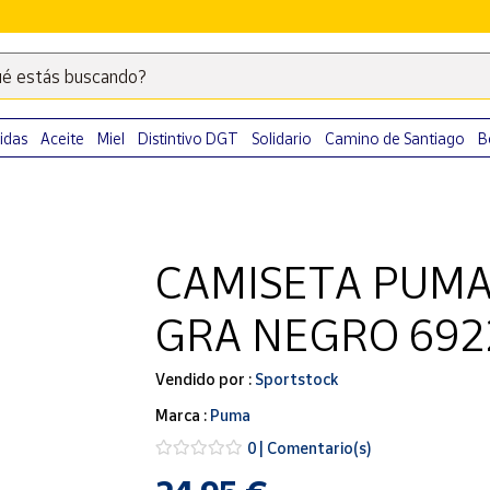
é estás buscando?
Escribe
palabras
clave
idas
Aceite
Miel
Distintivo DGT
Solidario
Camino de Santiago
B
para
buscar
productos
en
CAMISETA PUMA
Correos
Market
GRA NEGRO 692
.
Vendido por :
Sportstock
Marca :
Puma
0 | Comentario(s)