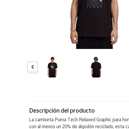
Artesanía
Oficina y
Papelería
Para Canarias,
Ceuta y Melilla
Más
populares
Bono
Cultural
Nuestros
vendedores
Las
novedades
Descripción del producto
de Correos
Market
La camiseta Puma Tech Relaxed Graphic para hombr
con al menos un 20% de algodón reciclado, esta ca