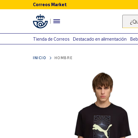
Correos Market
Menú
¿Qu
Nuestro
catálogo
Tienda de Correos
Destacado en alimentación
Beb
Alimentación
INICIO
HOMBRE
Bebidas
Ocio y cultura
Juguetes y
juegos
Libros y
revistas
Merchandising
y regalos
Tienda de
Correos