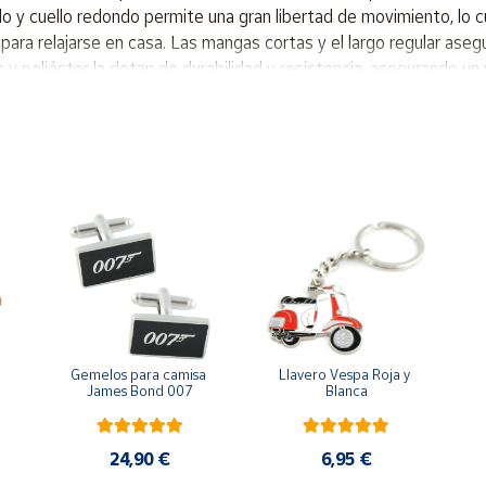
o y cuello redondo permite una gran libertad de movimiento, lo c
para relajarse en casa. Las mangas cortas y el largo regular asegu
y poliéster la dotan de durabilidad y resistencia, asegurando un 
100% algodón. - Diseño relajado que permite libertad de movimie
d. - Resistente y duradera, ideal para un uso frecuente en cualqu
 Esta camiseta es ideal para hombres que buscan una prenda cómo
a entrenamientos suaves en el gimnasio. Su diseño relajado la ha
 actividad e intensidad. Ajuste: relajado Tipo de material princip
20% de algodón reciclado Exterior: 100% algodón Costilla: 71% a
Gemelos para camisa 
Llavero Vespa Roja y 
James Bond 007
Blanca
24,90 €
6,95 €