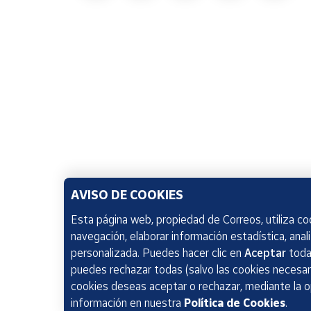
AVISO DE COOKIES
Esta página web, propiedad de Correos, utiliza coo
navegación, elaborar información estadística, anal
personalizada. Puedes hacer clic en
Aceptar
todas
puedes rechazar todas (salvo las cookies necesari
cookies deseas aceptar o rechazar, mediante la 
información en nuestra
Política de Cookies
.