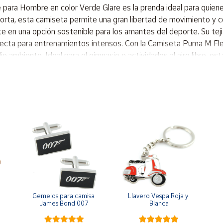
ara Hombre en color Verde Glare es la prenda ideal para quien
corta, esta camiseta permite una gran libertad de movimiento 
erte en una opción sostenible para los amantes del deporte. Su tej
erfecta para entrenamientos intensos. Con la Camiseta Puma M Fl
io ambiente. Ideal para el gimnasio o actividades al aire libre, e
 para un rendimiento funcional Material principal 1: 100 % poliés
Gemelos para camisa 
Llavero Vespa Roja y 
James Bond 007
Blanca