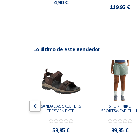
CASUAL SNEAKER 
4,90 €
HOMBRE
0 €
119,95 €
Cuenta
Área
cliente
Lo último de este vendedor
Ubicación
Península
y
Baleares
Canarias,
Ceuta y
Melilla
S CHAMPION 
SANDALIAS SKECHERS 
SHORT NIKE 
 TD NEGRO 
TRESMEN RYER 
SPORTSWEAR CHILL 
9-KK002 
MARRON CHOCOLATE 
TERRY VERDE II3980
 NIÑO NIÑA
205112-CHOC 
006 PANTALONES 
HOMBRE SANDALIAS 
CORTOS MUJER
COMODAS
,95 €
59,95 €
39,95 €