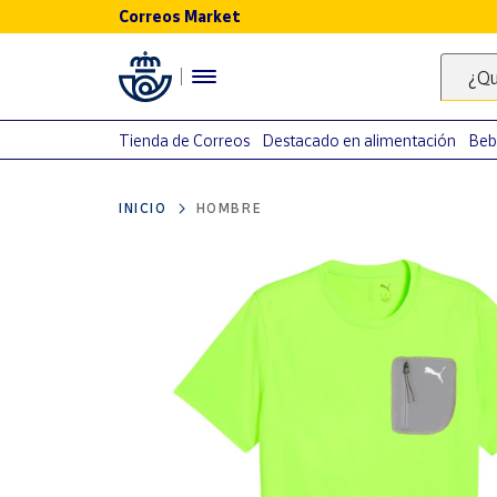
Correos Market
Menú
¿Qu
Nuestro
catálogo
Tienda de Correos
Destacado en alimentación
Beb
Alimentación
INICIO
HOMBRE
Bebidas
Ocio y cultura
Juguetes y
juegos
Libros y
revistas
Merchandising
y regalos
Tienda de
Correos