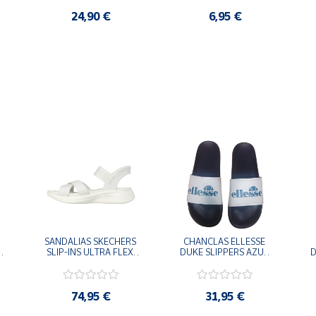
24,90 €
6,95 €
SANDALIAS SKECHERS 
CHANCLAS ELLESSE 
SLIP-INS ULTRA FLEX 
DUKE SLIPPERS AZUL 
D
-
3.0 NEVER BETTER 
MARINO 
BLANCO OFF 119975-
ADELAIDE022-E-
OFWT SANDALIAS 
EVAPVC-153 FLIP 
COMODAS MUJER
FLOP SANDALIAS 
74,95 €
31,95 €
COMODAS HOMBRE