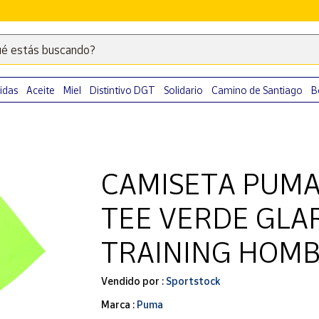
é estás buscando?
Escribe
palabras
clave
idas
Aceite
Miel
Distintivo DGT
Solidario
Camino de Santiago
B
para
buscar
productos
en
CAMISETA PUMA
Correos
Market
TEE VERDE GLA
.
TRAINING HOM
Vendido por :
Sportstock
Marca :
Puma