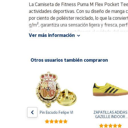
Productos
La Camiseta de Fitness Puma M Flex Pocket Tee p
Solidarios
actividades deportivas. Con su diseño de manga 
por ciento de poliéster reciclado, lo que la convi
g/m², garantiza una sensación ligera y fresca, p
Ayuda
funcional, mientras contribuyes al cuidado del med
Ver más información
en una sola prenda. Camiseta Manga corta Diseñado
Centro
de ayuda
Contacto
Otros usuarios también compraron
Vendedores
Mapa de
vendedores
Hazte
vendedor
e One Piece 
Pin Escudo Felipe VI
ZAPATILLAS ADIDAS 
egro
GAZELLE INDOOR 
Área
AMARILLO SHOYEL 
vendedor
NEGRO JR6303 