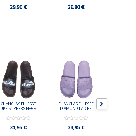
29,90 €
29,90 €
3,9
CHANCLAS ELLESSE 
CHANCLAS ELLESSE 
CHANCLAS 
UKE SLIPPERS NEGRO 
DIAMOND LADIES 
DIAMOND 
ADELAIDE022-E-
SLIPPERS LILA 
SLIPPERS
EVAPVC-001 FLIP 
ADELAIDE028-
ADELAI
FLOP SANDALIAS 
EVAPVC-664 FLIP 
EVAPVC-00
COMODAS HOMBRE
FLOP SANDALIAS 
FLOP SAN
31,95 €
34,95 €
34,9
COMODAS MUJER
COMODAS