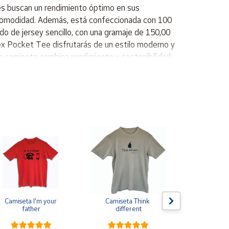
es buscan un rendimiento óptimo en sus
y comodidad. Además, está confeccionada con 100
ido de jersey sencillo, con una gramaje de 150,00
ex Pocket Tee disfrutarás de un estilo moderno y
sta camiseta combina rendimiento y sostenibilidad
ter reciclado Jersey sencillo, 150,00 g/m²
Camiseta I'm your 
Camiseta Think 
Pin de s
father
different
escarapela E
Cruz de Sa