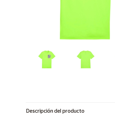
Artesanía
Oficina y
Papelería
Para Canarias,
Ceuta y Melilla
Más
populares
Bono
Cultural
Nuestros
vendedores
Las
novedades
de Correos
Market
Descripción del producto