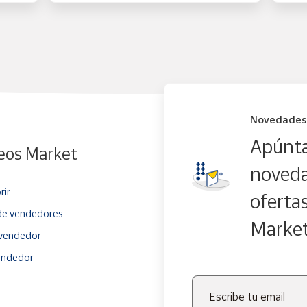
Novedades
Apúnta
eos Market
noveda
rir
oferta
e vendedores
Marke
vendedor
endedor
Escribe tu email