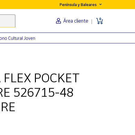
Península y Baleares
0
Área cliente
ono Cultural Joven
 FLEX POCKET
RE 526715-48
BRE