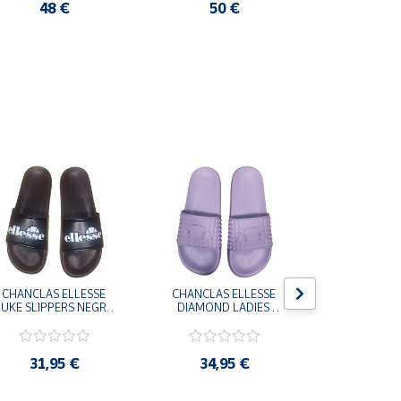
48 €
50 €
10
CHANCLAS ELLESSE 
CHANCLAS ELLESSE 
CHANCLAS 
UKE SLIPPERS NEGRO 
DIAMOND LADIES 
DIAMOND 
ADELAIDE022-E-
SLIPPERS LILA 
SLIPPERS
EVAPVC-001 FLIP 
ADELAIDE028-
ADELAI
FLOP SANDALIAS 
EVAPVC-664 FLIP 
EVAPVC-00
COMODAS HOMBRE
FLOP SANDALIAS 
FLOP SAN
31,95 €
34,95 €
34,9
COMODAS MUJER
COMODAS