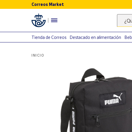
Correos Market
Menú
¿Qu
Nuestro
catálogo
Tienda de Correos
Destacado en alimentación
Beb
Alimentación
INICIO
Bebidas
Ocio y cultura
Juguetes y
juegos
Libros y
revistas
Merchandising
y regalos
Tienda de
Correos