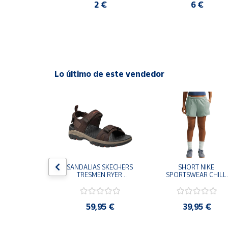
60 €
2 €
6 €
Cuenta
Área
cliente
Lo último de este vendedor
Ubicación
Península
y
Baleares
Canarias,
Ceuta y
S CHAMPION 
SANDALIAS SKECHERS 
SHORT NIKE 
Melilla
 TD NEGRO 
TRESMEN RYER 
SPORTSWEAR CHILL 
9-KK002 
MARRON CHOCOLATE 
TERRY VERDE II3980
 NIÑO NIÑA
205112-CHOC 
006 PANTALONES 
HOMBRE SANDALIAS 
CORTOS MUJER
COMODAS
,95 €
59,95 €
39,95 €