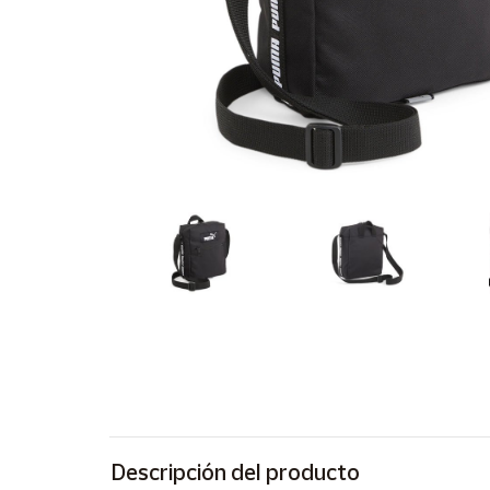
Artesanía
Oficina y
Papelería
Para Canarias,
Ceuta y Melilla
Más
populares
Bono
Cultural
Nuestros
vendedores
Las
novedades
de Correos
Market
Descripción del producto