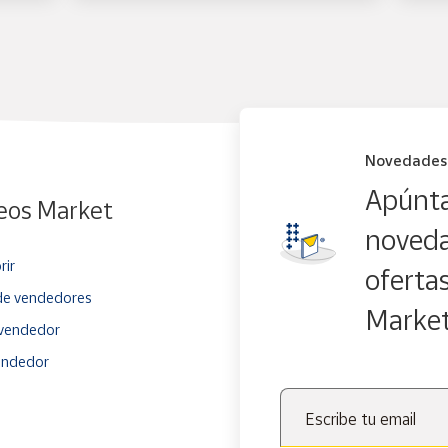
Novedades
Apúnta
eos Market
noveda
rir
oferta
e vendedores
Marke
vendedor
endedor
Escribe tu email