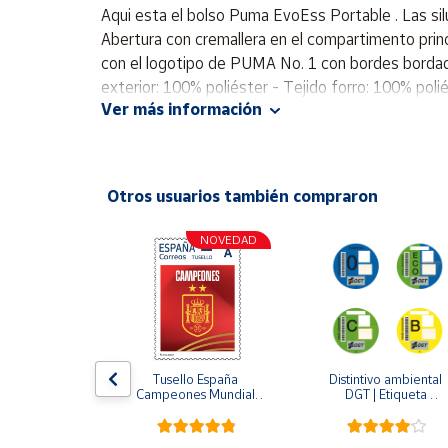
Productos
Aqui esta el bolso Puma EvoEss Portable . Las sil
Solidarios
Abertura con cremallera en el compartimento princip
con el logotipo de PUMA No. 1 con bordes bordados 
exterior: 100% poliéster - Tejido forro: 100% polié
Ayuda
Ver más información
Centro
de ayuda
Otros usuarios también compraron
Contacto
NOVEDAD
Vendedores
Mapa de
vendedores
Hazte
amino de 
Tusello España 
Distintivo ambiental 
vendedor
Sellos Camino 
Campeones Mundial 
DGT | Etiqueta 
go del Norte
2026
ambiental oficial
Área
vendedor