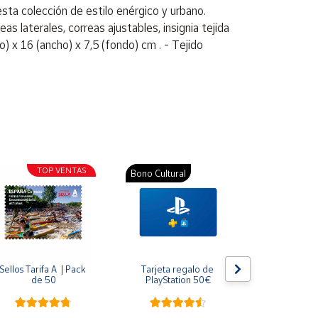
sta colección de estilo enérgico y urbano.
s laterales, correas ajustables, insignia tejida
) x 16 (ancho) x 7,5 (fondo) cm . - Tejido
TOP VENTAS
Bono Cultural
Bono Cultura
Sellos Tarifa A  | Pack 
Tarjeta regalo de 
Tarjeta re
de 50
PlayStation 50€
PlayStat