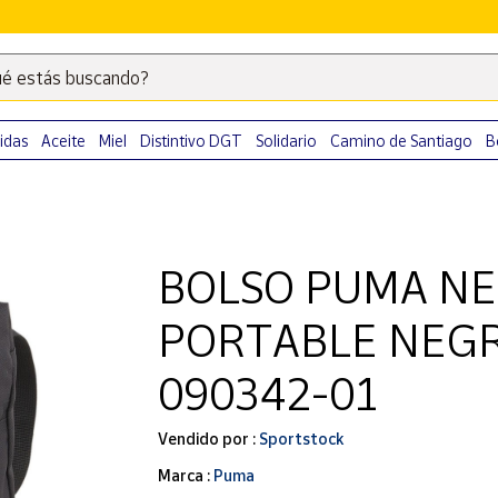
é estás buscando?
Escribe
palabras
clave
idas
Aceite
Miel
Distintivo DGT
Solidario
Camino de Santiago
B
para
buscar
productos
en
BOLSO PUMA NE
Correos
Market
PORTABLE NEGRO
.
090342-01
Vendido por :
Sportstock
Marca :
Puma