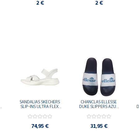
2 €
2 €
SANDALIAS SKECHERS 
CHANCLAS ELLESSE 
SLIP-INS ULTRA FLEX 
DUKE SLIPPERS AZUL 
D
-
3.0 NEVER BETTER 
MARINO 
BLANCO OFF 119975-
ADELAIDE022-E-
OFWT SANDALIAS 
EVAPVC-153 FLIP 
COMODAS MUJER
FLOP SANDALIAS 
74,95 €
31,95 €
COMODAS HOMBRE