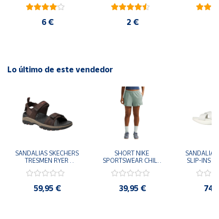
ambiental oficial
blanco
ro
6 €
2 €
2
Lo último de este vendedor
SANDALIAS SKECHERS 
SHORT NIKE 
SANDALIAS 
TRESMEN RYER 
SPORTSWEAR CHILL 
SLIP-INS U
MARRON CHOCOLATE 
TERRY VERDE II3980-
3.0 NEVER
205112-CHOC 
006 PANTALONES 
BLANCO
HOMBRE SANDALIAS 
CORTOS MUJER
119975
59,95 €
39,95 €
74,
COMODAS
SANDALIAS
MU