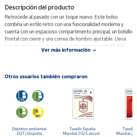
Descripción del producto
Cuenta
Retrocede al pasado con un toque nuevo. Este bolso
combina un estilo retro con una funcionalidad moderna y
Área
cuenta con un espacioso compartimento principal, un bolsillo
cliente
frontal con cierre y una correa de hombro ajustable. Lleva
tus objetos esenciales con el estilo atemporal de PUMA.
Ver más información
Fabricado con al menos un 30% de materiales reciclados.
Ubicación
Abertura con cremallera bidireccional en el compartimento
principal. Bolsillo frontal con cremallera Manga interior con
Península
forro suave Correa de hombro ajustable Dimensiones: 50
Otros usuarios también compraron
y
cm de ancho x 21,5 cm de profundidad x 29 cm de alto.
Baleares
Volumen: 29 Litros Detalles de la marca PUMA
Canarias,
Ceuta y
Melilla
Distintivo ambiental 
Tusello España 
Tusello 
DGT | Etiqueta 
Mundial 2026 escudo 
Mundial 20