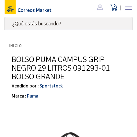
0
Menú
¿Qué estás buscando?
Nuestro
catálogo
Escribe
palabras
INICIO
clave
Alimentación
para
BOLSO PUMA CAMPUS GRIP
Bebidas
buscar
NEGRO 29 LITROS 091293-01
Ocio y cultura
productos
BOLSO GRANDE
en
Juguetes y
juegos
Correos
Vendido por :
Sportstock
Market
Libros y
Marca :
Puma
.
revistas
Merchandising
y regalos
Tienda de
Correos