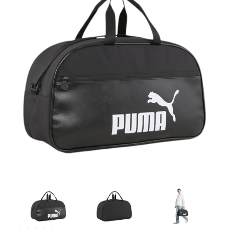
Artesanía
Oficina y
Papelería
Para Canarias,
Ceuta y Melilla
Más
populares
Bono
Cultural
Nuestros
vendedores
Las
novedades
de Correos
Market