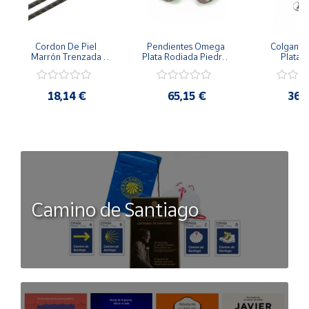
Cordon De Piel 
Pendientes Omega 
Colgante 
Marrón Trenzada 
Plata Rodiada Piedras 
Plata D
4Mm Con Terminal De 
Rosas Con Circonitas
Person
Plata De 45Cm
18,14 €
65,15 €
36,
Camino de Santiago