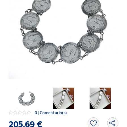
Artesanía
Oficina y
Papelería
Para Canarias,
Ceuta y Melilla
Más
populares
Bono
Cultural
Nuestros
vendedores
Las
novedades
de Correos
0 | Comentario(s)
Market
205,69 €