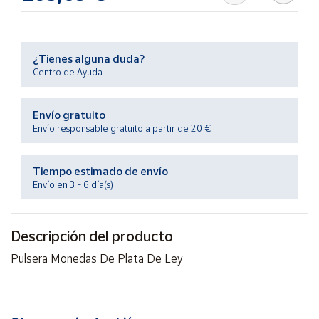
Productos
Solidarios
¿Tienes alguna duda?
Ayuda
Centro de Ayuda
Centro
Envío gratuito
de ayuda
Envío responsable gratuito a partir de 20 €
Contacto
Tiempo estimado de envío
Vendedores
Envío en 3 - 6 día(s)
Mapa de
Descripción del producto
vendedores
Pulsera Monedas De Plata De Ley
Hazte
vendedor
Área
vendedor