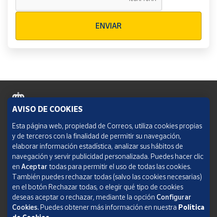
Verificación reCAPTCHA
ENVIAR
AVISO DE COOKIES
Política de cookies
Esta página web, propiedad de Correos, utiliza cookies propias
y de terceros con la finalidad de permitir su navegación,
Aviso legal
elaborar información estadística, analizar sus hábitos de
navegación y servir publicidad personalizada. Puedes hacer clic
Condiciones del servicio
en
Aceptar
todas para permitir el uso de todas las cookies.
También puedes rechazar todas (salvo las cookies necesarias)
Política de Privacidad Web
en el botón Rechazar todas, o elegir qué tipo de cookies
deseas aceptar o rechazar, mediante la opción
Configurar
Informe de transparencia
Cookies.
Puedes obtener más información en nuestra
Política
SOCIEDAD ESTATAL CORREOS Y TELÉGRAFOS, S.A., S.M.E. Todos los derechos