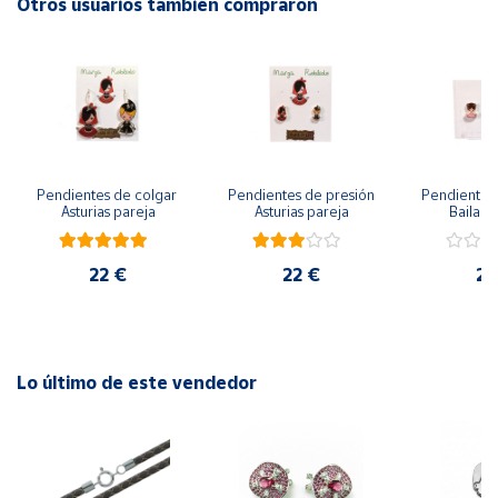
Otros usuarios también compraron
Cuenta
Área
cliente
Pendientes de colgar 
Pendientes de presión 
Pendientes 
Ubicación
Asturias pareja
Asturias pareja
Bailarin
Península
22 €
22 €
22
y
Baleares
Canarias,
Ceuta y
Melilla
Lo último de este vendedor