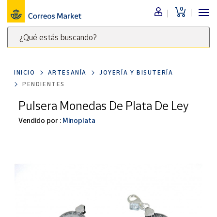
0
Menú
¿Qué estás buscando?
Nuestro
catálogo
Escribe
palabras
INICIO
ARTESANÍA
JOYERÍA Y BISUTERÍA
clave
Alimentación
PENDIENTES
para
Bebidas
buscar
Pulsera Monedas De Plata De Ley
Ocio y cultura
productos
Vendido por :
Minoplata
en
Juguetes y
juegos
Correos
Market
Libros y
.
revistas
Merchandising
y regalos
Tienda de
Correos