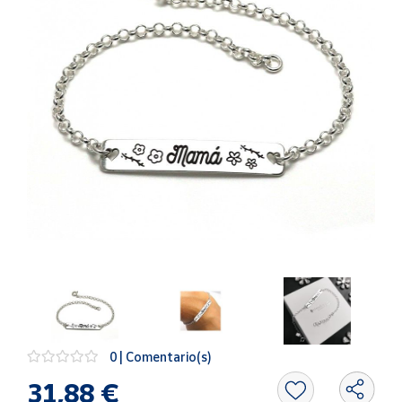
Artesanía
Oficina y
Papelería
Para Canarias,
Ceuta y Melilla
Más
populares
Bono
Cultural
Nuestros
vendedores
Las
novedades
de Correos
0 | Comentario(s)
Market
31,88 €