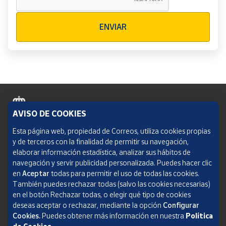
Verificación reCAPTCHA
ENVIAR
AVISO DE COOKIES
Política de cookies
Esta página web, propiedad de Correos, utiliza cookies propias
y de terceros con la finalidad de permitir su navegación,
Aviso legal
elaborar información estadística, analizar sus hábitos de
navegación y servir publicidad personalizada. Puedes hacer clic
Condiciones del servicio
en
Aceptar
todas para permitir el uso de todas las cookies.
También puedes rechazar todas (salvo las cookies necesarias)
Política de Privacidad Web
en el botón Rechazar todas, o elegir qué tipo de cookies
deseas aceptar o rechazar, mediante la opción
Configurar
Informe de transparencia
Cookies.
Puedes obtener más información en nuestra
Política
SOCIEDAD ESTATAL CORREOS Y TELÉGRAFOS, S.A., S.M.E. Todos los derechos