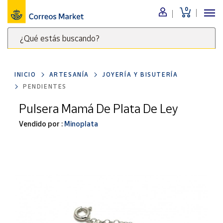
0
Menú
¿Qué estás buscando?
Nuestro
catálogo
Escribe
palabras
INICIO
ARTESANÍA
JOYERÍA Y BISUTERÍA
clave
Alimentación
PENDIENTES
para
Bebidas
buscar
Pulsera Mamá De Plata De Ley
Ocio y cultura
productos
Vendido por :
Minoplata
en
Juguetes y
juegos
Correos
Market
Libros y
.
revistas
Merchandising
y regalos
Tienda de
Correos