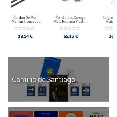
Cordon De Piel 
Pendientes Omega 
Colgante 
Marrón Trenzada 
Plata Rodiada Piedras 
Plata D
4Mm Con Terminal De 
Rosas Con Circonitas
Person
Plata De 45Cm
18,14 €
65,15 €
36,
Camino de Santiago