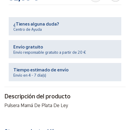
Productos
Solidarios
¿Tienes alguna duda?
Ayuda
Centro de Ayuda
Centro
Envío gratuito
de ayuda
Envío responsable gratuito a partir de 20 €
Contacto
Tiempo estimado de envío
Vendedores
Envío en 4 - 7 día(s)
Mapa de
Descripción del producto
vendedores
Pulsera Mamá De Plata De Ley
Hazte
vendedor
Área
vendedor