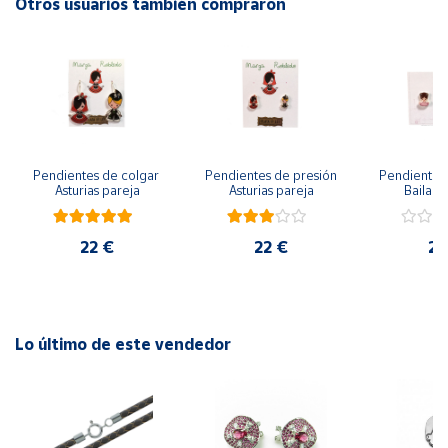
Otros usuarios también compraron
Cuenta
Área
cliente
Pendientes de colgar 
Pendientes de presión 
Pendientes 
Ubicación
Asturias pareja
Asturias pareja
Bailarin
Península
22 €
22 €
22
y
Baleares
Canarias,
Ceuta y
Melilla
Lo último de este vendedor