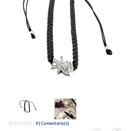
Artesanía
Oficina y
Papelería
Para Canarias,
Ceuta y Melilla
Más
populares
Bono
Cultural
Nuestros
vendedores
Las
novedades
de Correos
Market
0 | Comentario(s)