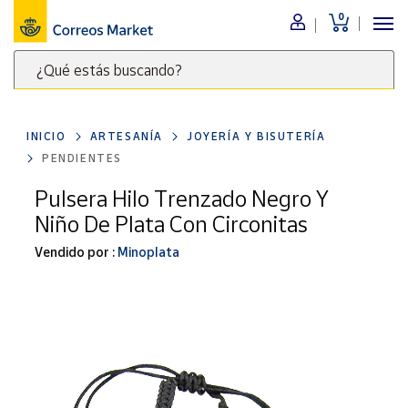
0
Menú
¿Qué estás buscando?
Nuestro
catálogo
Escribe
palabras
INICIO
ARTESANÍA
JOYERÍA Y BISUTERÍA
clave
Alimentación
PENDIENTES
para
Bebidas
buscar
Pulsera Hilo Trenzado Negro Y
Ocio y cultura
productos
Niño De Plata Con Circonitas
en
Juguetes y
juegos
Correos
Vendido por :
Minoplata
Market
Libros y
.
revistas
Merchandising
y regalos
Tienda de
Correos