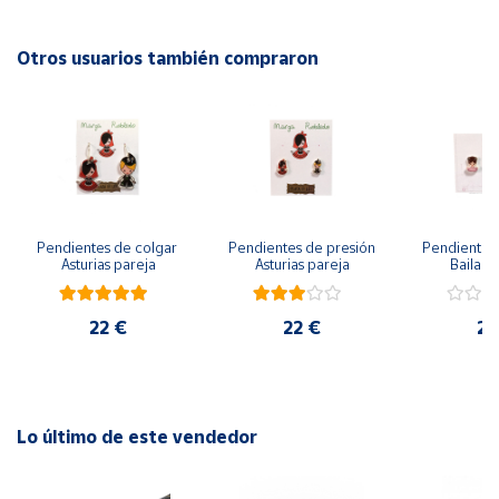
Cuenta
Otros usuarios también compraron
Área
cliente
Ubicación
Pendientes de colgar 
Pendientes de presión 
Pendientes 
Península
Asturias pareja
Asturias pareja
Bailarin
y
Baleares
22 €
22 €
22
Canarias,
Ceuta y
Melilla
Lo último de este vendedor