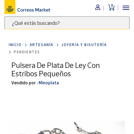
0
Menú
¿Qué estás buscando?
Nuestro
catálogo
Escribe
palabras
INICIO
ARTESANÍA
JOYERÍA Y BISUTERÍA
clave
Alimentación
PENDIENTES
para
Bebidas
buscar
Pulsera De Plata De Ley Con
Ocio y cultura
productos
Estribos Pequeños
en
Juguetes y
juegos
Correos
Vendido por :
Minoplata
Market
Libros y
.
revistas
Merchandising
y regalos
Tienda de
Correos