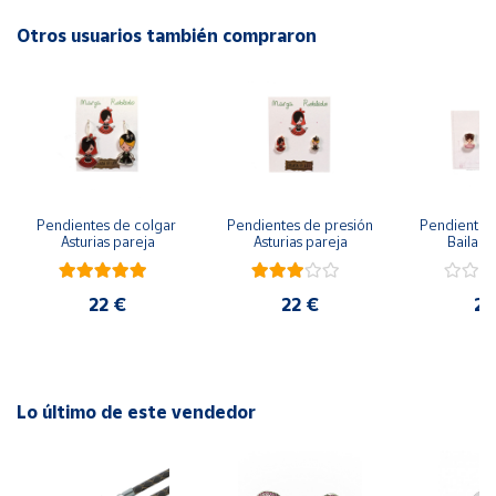
Otros usuarios también compraron
Cuenta
Área
cliente
Ubicación
Pendientes de colgar 
Pendientes de presión 
Pendientes 
Asturias pareja
Asturias pareja
Bailarin
Península
y
Baleares
22 €
22 €
22
Canarias,
Ceuta y
Melilla
Lo último de este vendedor