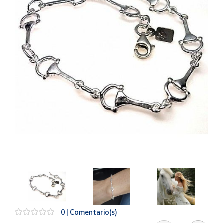
Artesanía
Oficina y
Papelería
Para Canarias,
Ceuta y Melilla
Más
populares
Bono
Cultural
Nuestros
vendedores
Las
novedades
de Correos
Market
0 | Comentario(s)