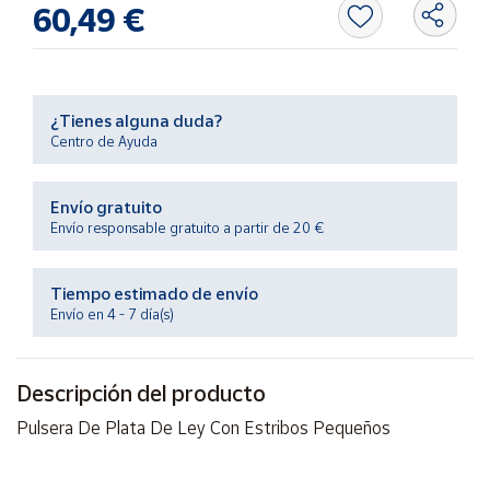
60,49 €
Productos
Solidarios
Ayuda
¿Tienes alguna duda?
Centro de Ayuda
Centro
de ayuda
Envío gratuito
Contacto
Envío responsable gratuito a partir de 20 €
Vendedores
Tiempo estimado de envío
Envío en 4 - 7 día(s)
Mapa de
vendedores
Descripción del producto
Hazte
vendedor
Pulsera De Plata De Ley Con Estribos Pequeños
Área
vendedor