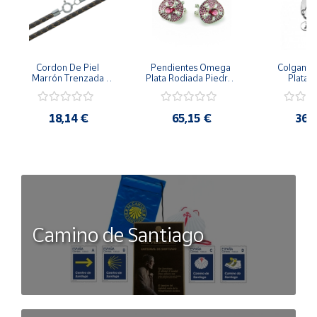
Cordon De Piel 
Pendientes Omega 
Colgante 
Marrón Trenzada 
Plata Rodiada Piedras 
Plata D
4Mm Con Terminal De 
Rosas Con Circonitas
Person
Plata De 45Cm
18,14 €
65,15 €
36,
Camino de Santiago