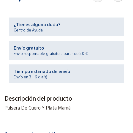
Productos
Solidarios
¿Tienes alguna duda?
Ayuda
Centro de Ayuda
Centro
Envío gratuito
de ayuda
Envío responsable gratuito a partir de 20 €
Contacto
Tiempo estimado de envío
Vendedores
Envío en 3 - 6 día(s)
Mapa de
Descripción del producto
vendedores
Pulsera De Cuero Y Plata Mamá
Hazte
vendedor
Área
vendedor