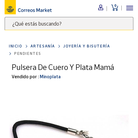
0
Menú
¿Qué estás buscando?
Nuestro
catálogo
Escribe
palabras
INICIO
ARTESANÍA
JOYERÍA Y BISUTERÍA
clave
Alimentación
PENDIENTES
para
Bebidas
buscar
Pulsera De Cuero Y Plata Mamá
Ocio y cultura
productos
Vendido por :
Minoplata
en
Juguetes y
juegos
Correos
Market
Libros y
.
revistas
Merchandising
y regalos
Tienda de
Correos