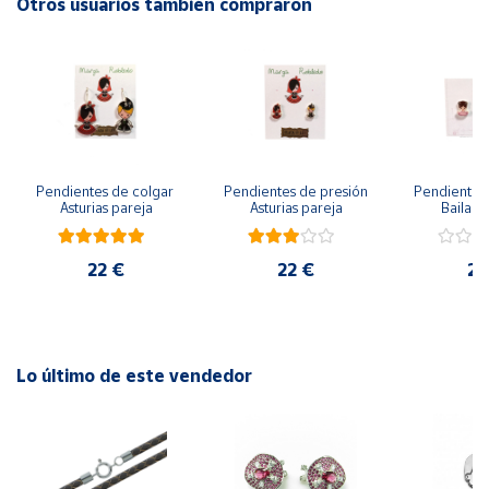
Otros usuarios también compraron
Cuenta
Área
cliente
Pendientes de colgar 
Pendientes de presión 
Pendientes 
Ubicación
Asturias pareja
Asturias pareja
Bailarin
Península
22 €
22 €
22
y
Baleares
Canarias,
Ceuta y
Melilla
Lo último de este vendedor