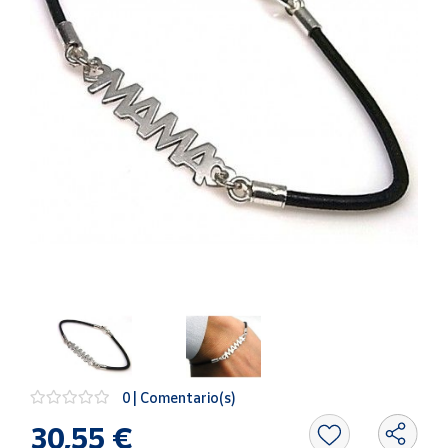
Artesanía
Oficina y
Papelería
Para Canarias,
Ceuta y Melilla
Más
populares
Bono
Cultural
Nuestros
vendedores
Las
novedades
de Correos
0 | Comentario(s)
Market
30,55 €