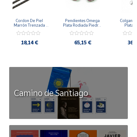
Cordon De Piel 
Pendientes Omega 
Colgante 
Marrón Trenzada 
Plata Rodiada Piedras 
Plata D
4Mm Con Terminal De 
Rosas Con Circonitas
Person
Plata De 45Cm
18,14 €
65,15 €
36,
Camino de Santiago