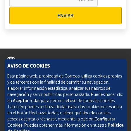
Verificación reCAPTCHA
ENVIAR
AVISO DE COOKIES
Política de cookies
Esta página web, propiedad de Correos, utiliza cookies propias
y de terceros con la finalidad de permitir su navegación,
Aviso legal
elaborar información estadística, analizar sus hábitos de
navegación y servir publicidad personalizada. Puedes hacer clic
Condiciones del servicio
en
Aceptar
todas para permitir el uso de todas las cookies.
También puedes rechazar todas (salvo las cookies necesarias)
Política de Privacidad Web
en el botón Rechazar todas, o elegir qué tipo de cookies
deseas aceptar o rechazar, mediante la opción
Configurar
Informe de transparencia
Cookies.
Puedes obtener más información en nuestra
Política
SOCIEDAD ESTATAL CORREOS Y TELÉGRAFOS, S.A., S.M.E. Todos los derechos