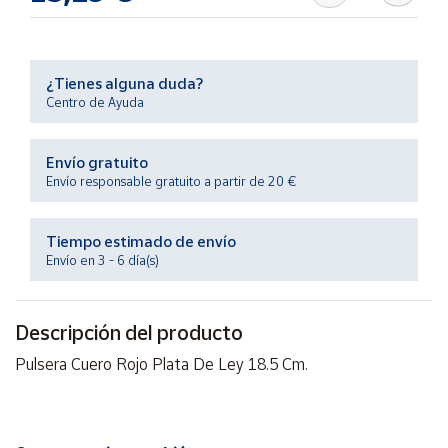
Artesanía
Oficina y
Papelería
¿Tienes alguna duda?
Para Canarias,
Centro de Ayuda
Ceuta y Melilla
Envío gratuito
Más
Envío responsable gratuito a partir de 20 €
populares
Tiempo estimado de envío
Bono
Envío en 3 - 6 día(s)
Cultural
Nuestros
vendedores
Descripción del producto
Las
Pulsera Cuero Rojo Plata De Ley 18.5 Cm.
novedades
de Correos
Market