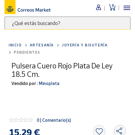
0
Menú
¿Qué estás buscando?
Nuestro
catálogo
Escribe
palabras
INICIO
ARTESANÍA
JOYERÍA Y BISUTERÍA
clave
Alimentación
PENDIENTES
para
Bebidas
buscar
Pulsera Cuero Rojo Plata De Ley
Ocio y cultura
productos
18.5 Cm.
en
Juguetes y
juegos
Correos
Vendido por :
Minoplata
Market
Libros y
.
revistas
Merchandising
y regalos
0 | Comentario(s)
Tienda de
Correos
15,29 €