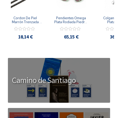
Cuenta
Cordon De Piel 
Pendientes Omega 
Colgante 
Marrón Trenzada 
Plata Rodiada Piedras 
Plata D
4Mm Con Terminal De 
Rosas Con Circonitas
Person
Área
Plata De 45Cm
cliente
18,14 €
65,15 €
36,
Ubicación
Península
y
Baleares
Camino de Santiago
Canarias,
Ceuta y
Melilla