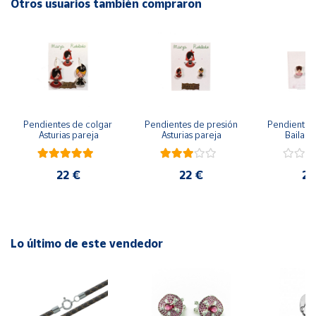
Otros usuarios también compraron
Productos
Solidarios
Ayuda
Centro
de ayuda
Pendientes de colgar 
Pendientes de presión 
Pendientes 
Asturias pareja
Asturias pareja
Bailarin
Contacto
22 €
22 €
22
Vendedores
Mapa de
vendedores
Lo último de este vendedor
Hazte
vendedor
Área
vendedor