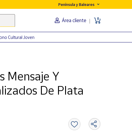
Península y Baleares
0
Área cliente
ono Cultural Joven
s Mensaje Y
izados De Plata