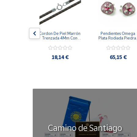
Cuenta
Área
la Cerco De 
Cordon De Piel Marrón 
Pendientes Omega 
cliente
zones 
Trenzada 4Mm Con 
Plata Rodiada Piedras
alizada 
Terminal De Plata De 
Rosas Con Circonitas
s De Plata
45Cm
Ubicación
,42 €
18,14 €
65,15 €
Península
y
Baleares
Canarias,
Ceuta y
Melilla
Camino de Santiago