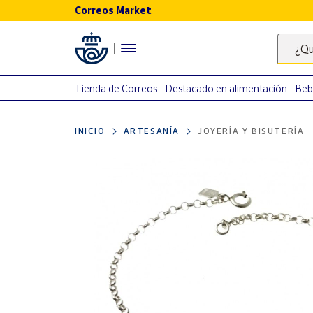
Correos Market
Menú
¿Qu
Nuestro
catálogo
Tienda de Correos
Destacado en alimentación
Beb
Alimentación
INICIO
ARTESANÍA
JOYERÍA Y BISUTERÍA
Bebidas
Ocio y cultura
Juguetes y
juegos
Libros y
revistas
Merchandising
y regalos
Tienda de
Correos