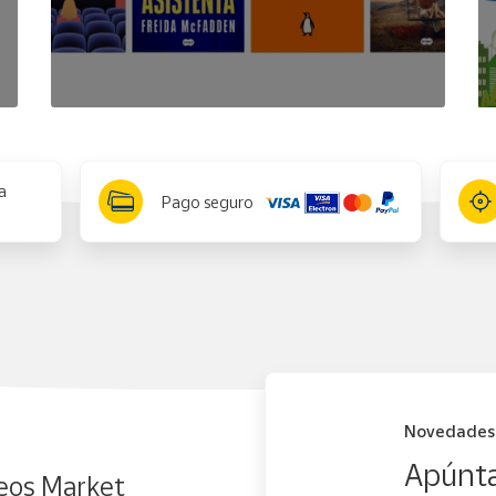
a
Pago seguro
Novedades
Apúnta
eos Market