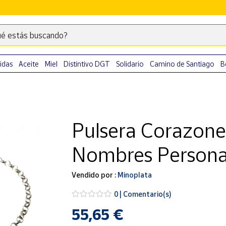
é estás buscando?
Escribe
palabras
clave
idas
Aceite
Miel
Distintivo DGT
Solidario
Camino de Santiago
B
para
buscar
productos
en
Pulsera Corazone
Correos
Market
Nombres Personal
.
Vendido por :
Minoplata
0 | Comentario(s)
55,65 €