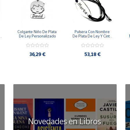
Colgante Niño De Plata 
Pulsera Con Nombre 
 
De Ley Personalizado
De Plata De Ley Y Cinta 
De Goma
36,29 €
53,18 €
Novedades en Libros