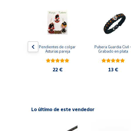
Productos
Solidarios
Ayuda
Centro
ndientes de 
Pendientes de colgar 
Pulsera Guardia Civil -
de ayuda
ar Rojo
Asturias pareja
Grabado en plata
Contacto
2 €
22 €
13 €
Vendedores
Mapa de
vendedores
Hazte
Lo último de este vendedor
vendedor
Área
vendedor