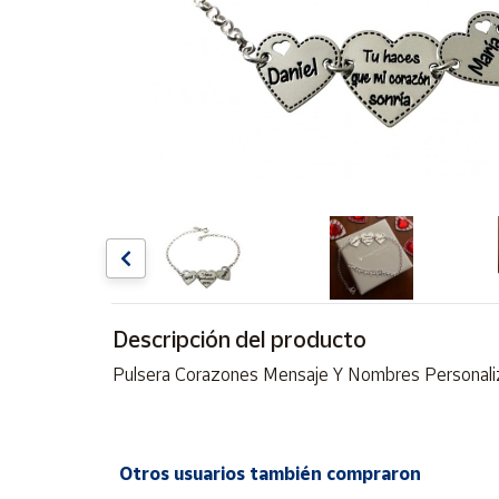
Artesanía
Oficina y
Papelería
Para Canarias,
Ceuta y Melilla
Más
populares
Bono
Cultural
Descripción del producto
Nuestros
vendedores
Pulsera Corazones Mensaje Y Nombres Personali
Las
novedades
de Correos
Market
Otros usuarios también compraron