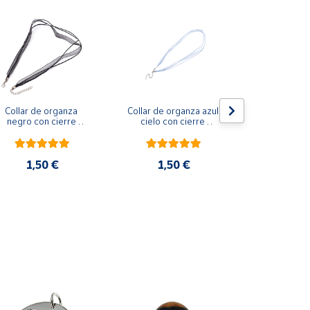
Collar de organza 
Collar de organza azul 
Colgante Ca
negro con cierre 
cielo con cierre 
filigrana 
regulable 50 cm
regulable 50 cm
diáme
1,50 €
1,50 €
4 