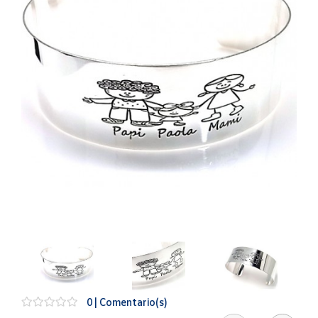
Artesanía
Oficina y
Papelería
Para Canarias,
Ceuta y Melilla
Más
populares
Bono
Cultural
Nuestros
vendedores
Las
novedades
de Correos
Market
0 | Comentario(s)