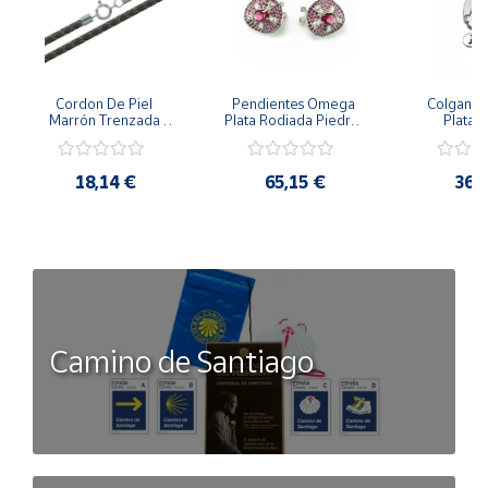
Cordon De Piel 
Pendientes Omega 
Colgante 
Marrón Trenzada 
Plata Rodiada Piedras 
Plata D
4Mm Con Terminal De 
Rosas Con Circonitas
Person
Plata De 45Cm
18,14 €
65,15 €
36,
Camino de Santiago