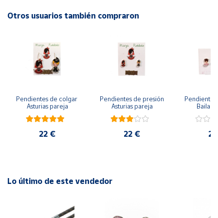
Otros usuarios también compraron
Cuenta
Área
cliente
Ubicación
Pendientes de colgar 
Pendientes de presión 
Pendientes 
Asturias pareja
Asturias pareja
Bailarin
Península
y
Baleares
22 €
22 €
22
Canarias,
Ceuta y
Melilla
Lo último de este vendedor