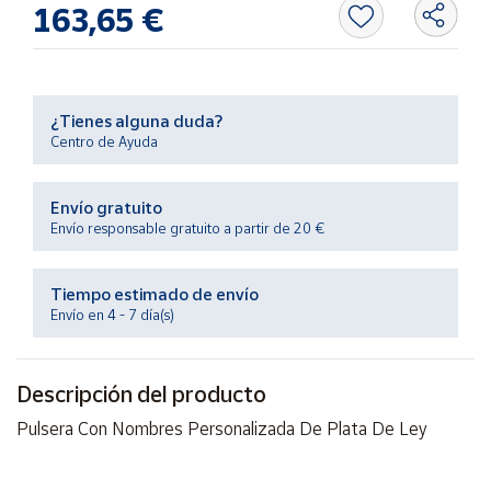
163,65 €
Productos
Solidarios
Ayuda
¿Tienes alguna duda?
Centro de Ayuda
Centro
de ayuda
Envío gratuito
Contacto
Envío responsable gratuito a partir de 20 €
Vendedores
Tiempo estimado de envío
Envío en 4 - 7 día(s)
Mapa de
vendedores
Descripción del producto
Hazte
vendedor
Pulsera Con Nombres Personalizada De Plata De Ley
Área
vendedor