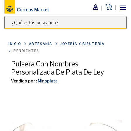
0
Menú
¿Qué estás buscando?
Nuestro
catálogo
Escribe
palabras
INICIO
ARTESANÍA
JOYERÍA Y BISUTERÍA
clave
Alimentación
PENDIENTES
para
Bebidas
buscar
Pulsera Con Nombres
Ocio y cultura
productos
Personalizada De Plata De Ley
en
Juguetes y
juegos
Correos
Vendido por :
Minoplata
Market
Libros y
.
revistas
Merchandising
y regalos
Tienda de
Correos