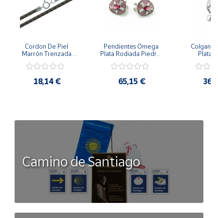
Cordon De Piel 
Pendientes Omega 
Colgante 
Marrón Trenzada 
Plata Rodiada Piedras 
Plata D
4Mm Con Terminal De 
Rosas Con Circonitas
Person
Plata De 45Cm
18,14 €
65,15 €
36,
Camino de Santiago