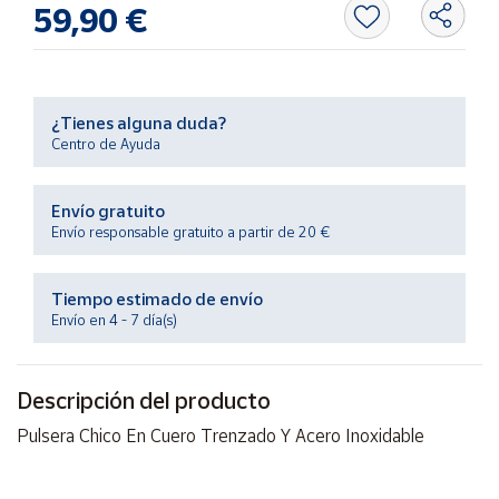
59,90 €
Productos
Solidarios
Ayuda
¿Tienes alguna duda?
Centro de Ayuda
Centro
de ayuda
Envío gratuito
Contacto
Envío responsable gratuito a partir de 20 €
Vendedores
Tiempo estimado de envío
Envío en 4 - 7 día(s)
Mapa de
vendedores
Descripción del producto
Hazte
vendedor
Pulsera Chico En Cuero Trenzado Y Acero Inoxidable
Área
vendedor