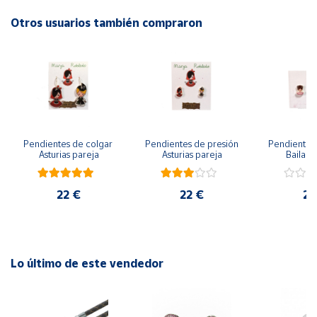
Otros usuarios también compraron
Cuenta
Área
cliente
Ubicación
Pendientes de colgar 
Pendientes de presión 
Pendientes 
Asturias pareja
Asturias pareja
Bailarin
Península
y
Baleares
22 €
22 €
22
Canarias,
Ceuta y
Melilla
Lo último de este vendedor