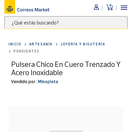
0
Menú
¿Qué estás buscando?
Nuestro
catálogo
Escribe
palabras
INICIO
ARTESANÍA
JOYERÍA Y BISUTERÍA
clave
Alimentación
PENDIENTES
para
Bebidas
buscar
Pulsera Chico En Cuero Trenzado Y
Ocio y cultura
productos
Acero Inoxidable
en
Juguetes y
juegos
Correos
Vendido por :
Minoplata
Market
Libros y
.
revistas
Merchandising
y regalos
Tienda de
Correos