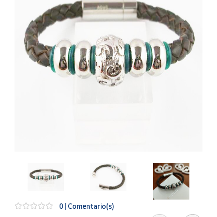
Artesanía
Oficina y
Papelería
Para Canarias,
Ceuta y Melilla
Más
populares
Bono
Cultural
Nuestros
vendedores
Las
novedades
de Correos
Market
0 | Comentario(s)