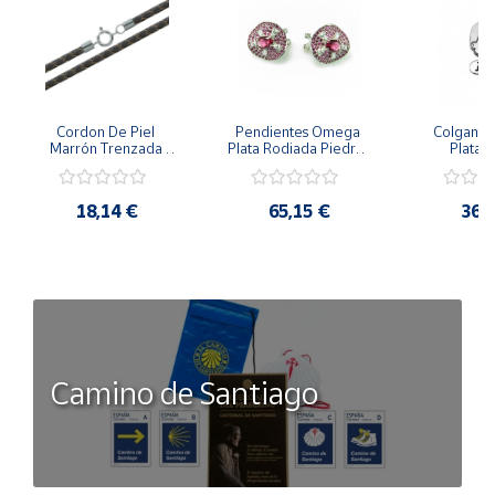
Cordon De Piel 
Pendientes Omega 
Colgante 
Marrón Trenzada 
Plata Rodiada Piedras 
Plata D
4Mm Con Terminal De 
Rosas Con Circonitas
Person
Plata De 45Cm
18,14 €
65,15 €
36,
Camino de Santiago