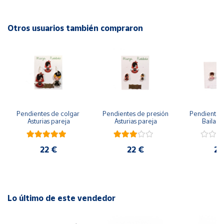
Cuenta
Otros usuarios también compraron
Área
cliente
Ubicación
Pendientes de colgar 
Pendientes de presión 
Pendientes 
Península
Asturias pareja
Asturias pareja
Bailarin
y
Baleares
22 €
22 €
22
Canarias,
Ceuta y
Melilla
Lo último de este vendedor