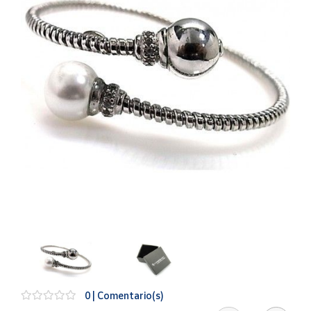
Artesanía
Oficina y
Papelería
Para Canarias,
Ceuta y Melilla
Más
populares
Bono
Cultural
Nuestros
vendedores
Las
novedades
de Correos
Market
0 | Comentario(s)