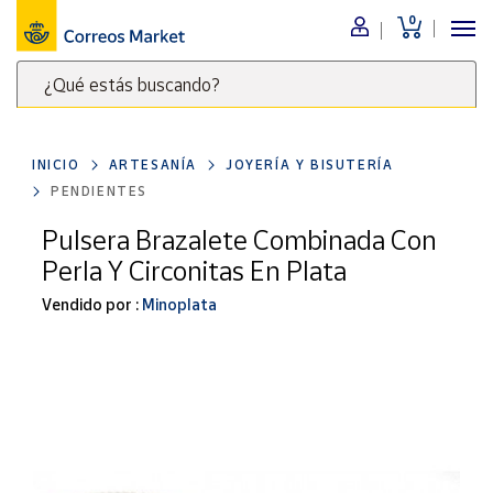
0
Menú
¿Qué estás buscando?
Nuestro
catálogo
Escribe
palabras
INICIO
ARTESANÍA
JOYERÍA Y BISUTERÍA
clave
Alimentación
PENDIENTES
para
Bebidas
buscar
Pulsera Brazalete Combinada Con
Ocio y cultura
productos
Perla Y Circonitas En Plata
en
Juguetes y
juegos
Correos
Vendido por :
Minoplata
Market
Libros y
.
revistas
Merchandising
y regalos
Tienda de
Correos