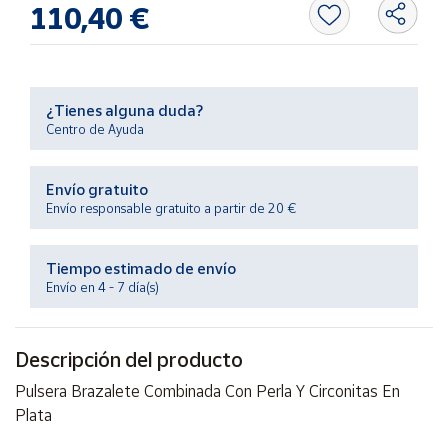
110,40 €
Productos
Solidarios
Ayuda
¿Tienes alguna duda?
Centro de Ayuda
Centro
de ayuda
Envío gratuito
Contacto
Envío responsable gratuito a partir de 20 €
Vendedores
Tiempo estimado de envío
Envío en 4 - 7 día(s)
Mapa de
vendedores
Descripción del producto
Hazte
vendedor
Pulsera Brazalete Combinada Con Perla Y Circonitas En
Plata
Área
vendedor