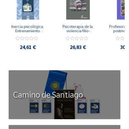
Inercia psicológica. 
Psicoterapia de la 
Profesorado,
Entrenamiento 
violencia filio-
postmode
Emocional para la 
parental. Entre el 
Cambian los
Igualdad de Género.
secreto y la 
cambi
vergüenza.
profes
24,61 €
26,83 €
30,
Camino de Santiago