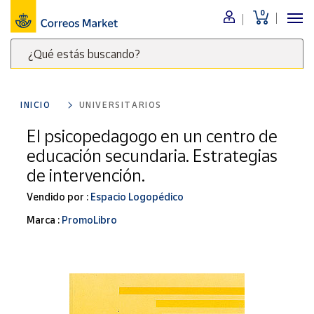
0
Menú
¿Qué estás buscando?
Nuestro
catálogo
Escribe
palabras
INICIO
UNIVERSITARIOS
clave
Alimentación
para
El psicopedagogo en un centro de
Bebidas
buscar
educación secundaria. Estrategias
Ocio y cultura
productos
de intervención.
en
Juguetes y
juegos
Correos
Vendido por :
Espacio Logopédico
Market
Libros y
Marca :
PromoLibro
.
revistas
Merchandising
y regalos
Tienda de
Correos