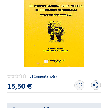
Artesanía
Oficina y
Papelería
Para Canarias,
Ceuta y Melilla
Más
populares
Bono
Cultural
Nuestros
0 | Comentario(s)
vendedores
15,50 €
Las
novedades
de Correos
Market