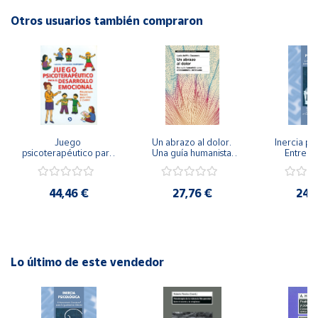
Autor: Josefa Ivars Such, Felicidad Martín Fernández
Otros usuarios también compraron
Cuenta
Editorial: PromoLibro
ISBN: 9788479864347
Idioma: Español
Área
cliente
Ubicación
Juego 
Un abrazo al dolor. 
Inercia psi
psicoterapéutico para 
Una guía humanista 
Entrena
el desarrollo 
para el tratamiento 
Emocional
Península
emocional. 
del trauma
Igualdad 
y
Psicoterapia Gestalt 
44,46 €
27,76 €
24,
Baleares
para niños y jóvenes
Canarias,
Ceuta y
Melilla
Lo último de este vendedor