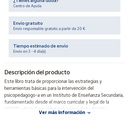
¿Tienes alguna duda?
Productos
Centro de Ayuda
Solidarios
Envío gratuito
Ayuda
Envío responsable gratuito a partir de 20 €
Centro
Tiempo estimado de envío
de ayuda
Envío en 3 - 4 día(s)
Contacto
Descripción del producto
Vendedores
Este libro trata de proporcionar las estrategias y
herramientas básicas para la intervención del
Mapa de
psicopedagogo-a en un Instituto de Enseñanza Secundaria,
vendedores
fundamentado desde el marco curricular y legal de la
Hazte
LOGSE y de la Comunidad Valenciana. Esta dirigido a
vendedor
Ver más información
psicólogos, pedagogos, psicopedagogos, equipos
Área
directivos, estudiantes y opositores de psicopedagogía.
vendedor