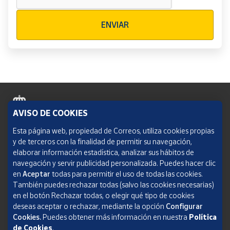
Verificación reCAPTCHA
ENVIAR
AVISO DE COOKIES
Política de cookies
Esta página web, propiedad de Correos, utiliza cookies propias
y de terceros con la finalidad de permitir su navegación,
Aviso legal
elaborar información estadística, analizar sus hábitos de
navegación y servir publicidad personalizada. Puedes hacer clic
Condiciones del servicio
en
Aceptar
todas para permitir el uso de todas las cookies.
También puedes rechazar todas (salvo las cookies necesarias)
Política de Privacidad Web
en el botón Rechazar todas, o elegir qué tipo de cookies
deseas aceptar o rechazar, mediante la opción
Configurar
Informe de transparencia
Cookies.
Puedes obtener más información en nuestra
Política
de Cookies
.
SOCIEDAD ESTATAL CORREOS Y TELÉGRAFOS, S.A., S.M.E. Todos los derechos