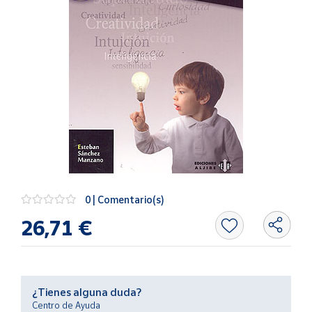
Artesanía
Oficina y
Papelería
Para Canarias,
Ceuta y Melilla
Más
populares
Bono
Cultural
0 | Comentario(s)
Nuestros
26,71 €
vendedores
Las
novedades
de Correos
Market
¿Tienes alguna duda?
Centro de Ayuda