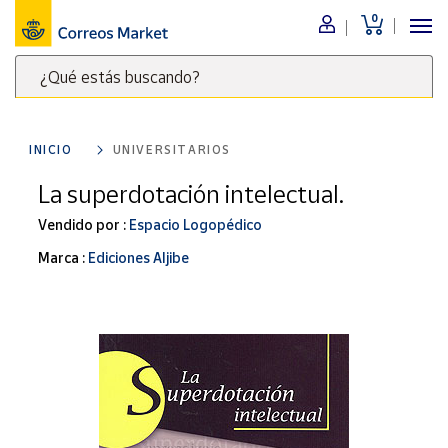
0
Menú
¿Qué estás buscando?
Nuestro
catálogo
Escribe
palabras
INICIO
UNIVERSITARIOS
clave
Alimentación
para
La superdotación intelectual.
Bebidas
buscar
Ocio y cultura
Vendido por :
Espacio Logopédico
productos
en
Juguetes y
Marca :
Ediciones Aljibe
juegos
Correos
Market
Libros y
.
revistas
Merchandising
y regalos
Tienda de
Correos