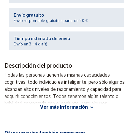
Productos
Solidarios
Envío gratuito
Envío responsable gratuito a partir de 20 €
Ayuda
Tiempo estimado de envío
Centro
Envío en 3 - 4 día(s)
de ayuda
Contacto
Descripción del producto
Todas las personas tienen las mismas capacidades
Vendedores
cognitivas, todo individuo es inteligente, pero sólo algunos
alcanzan altos niveles de razonamiento y capacidad para
Mapa de
adquirir conocimientos. Todos tenemos algún talento o
vendedores
habilidad comparada con el conjunto, pero algunos
Ver más información
Hazte
sobresalen de tal manera que son realmente excepcionales,
vendedor
son los llamados talentos, genios, superdotados, etc.
Área
vendedor
Autor: Esteban Sánchez Manzano
Otros usuarios también compraron