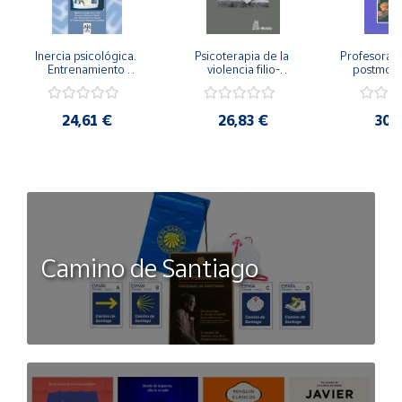
Inercia psicológica. 
Psicoterapia de la 
Profesorado,
Entrenamiento 
violencia filio-
postmode
Emocional para la 
parental. Entre el 
Cambian los
Igualdad de Género.
secreto y la 
cambi
vergüenza.
profes
24,61 €
26,83 €
30,
Camino de Santiago