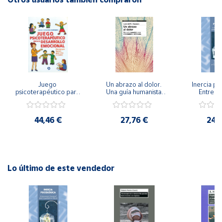
Editorial: Ediciones Aljibe
ISBN: 9788497005319
Cuenta
Idioma: Español
Área
cliente
Juego 
Un abrazo al dolor. 
Inercia psi
Ubicación
psicoterapéutico para 
Una guía humanista 
Entrena
el desarrollo 
para el tratamiento 
Emocional
emocional. 
del trauma
Igualdad 
Psicoterapia Gestalt 
Península
44,46 €
27,76 €
24,
para niños y jóvenes
y
Baleares
Canarias,
Ceuta y
Lo último de este vendedor
Melilla