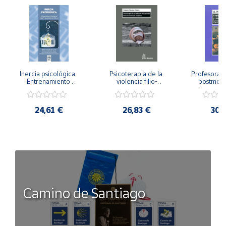
Inercia psicológica. 
Psicoterapia de la 
Profesorado,
Entrenamiento 
violencia filio-
postmode
Emocional para la 
parental. Entre el 
Cambian los
Igualdad de Género.
secreto y la 
cambi
vergüenza.
profes
24,61 €
26,83 €
30,
Camino de Santiago