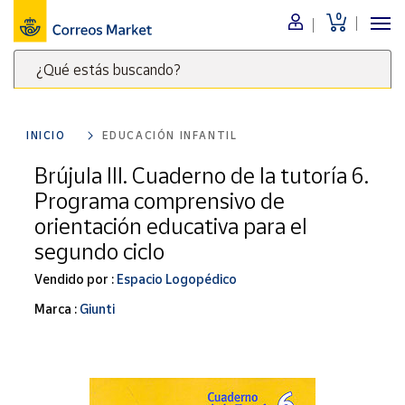
0
Menú
¿Qué estás buscando?
Nuestro
catálogo
Escribe
palabras
INICIO
EDUCACIÓN INFANTIL
clave
Alimentación
para
Brújula III. Cuaderno de la tutoría 6.
Bebidas
buscar
Programa comprensivo de
Ocio y cultura
productos
orientación educativa para el
en
Juguetes y
segundo ciclo
juegos
Correos
Market
Libros y
Vendido por :
Espacio Logopédico
.
revistas
Marca :
Giunti
Merchandising
y regalos
Tienda de
Correos