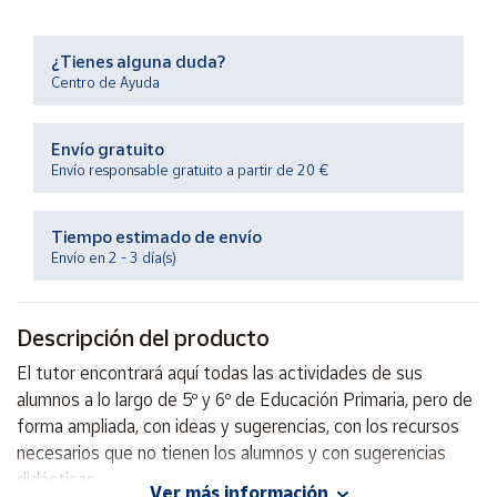
Productos
Solidarios
¿Tienes alguna duda?
Centro de Ayuda
Ayuda
Envío gratuito
Centro
Envío responsable gratuito a partir de 20 €
de ayuda
Contacto
Tiempo estimado de envío
Envío en 2 - 3 día(s)
Vendedores
Descripción del producto
Mapa de
vendedores
El tutor encontrará aquí todas las actividades de sus
alumnos a lo largo de 5º y 6º de Educación Primaria, pero de
Hazte
vendedor
forma ampliada, con ideas y sugerencias, con los recursos
necesarios que no tienen los alumnos y con sugerencias
Área
didácticas.
vendedor
Ver más información