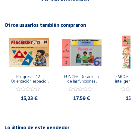
Autor: José Antonio Delgado Sánchez y otros
Cuenta
Editorial: Giunti EOS
ISBN: 9788497271325
Otros usuarios también compraron
Área
Idioma: Español
cliente
Ubicación
Península
Progresint 12. 
FUNCI-6. Desarrollo 
FARO 6. Ap
y
Orientación espacio-
de las funciones 
inteligente 
Baleares
temporal
ejecutivas. 6º de 
en la esc
Primaria.
Prima
Canarias,
Ceuta y
15,23 €
17,59 €
15,
Melilla
Lo último de este vendedor