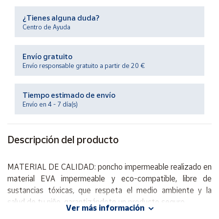
Productos
Solidarios
¿Tienes alguna duda?
Centro de Ayuda
Ayuda
Envío gratuito
Envío responsable gratuito a partir de 20 €
Centro
de ayuda
Tiempo estimado de envío
Contacto
Envío en 4 - 7 día(s)
Vendedores
Descripción del producto
Mapa de
vendedores
MATERIAL DE CALIDAD: poncho impermeable realizado en
Hazte
material EVA impermeable y eco-compatible, libre de
vendedor
sustancias tóxicas, que respeta el medio ambiente y la
salud de tu niño, garantizándote un producto seguro.
Área
Ver más información
vendedor