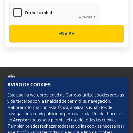
Verificación reCAPTCHA
ENVIAR
AVISO DE COOKIES
Política de cookies
Esta página web, propiedad de Correos, utiliza cookies propias
y de terceros con la finalidad de permitir su navegación,
Aviso legal
elaborar información estadística, analizar sus hábitos de
navegación y servir publicidad personalizada. Puedes hacer clic
Condiciones del servicio
en
Aceptar
todas para permitir el uso de todas las cookies.
También puedes rechazar todas (salvo las cookies necesarias)
Política de Privacidad Web
en el botón Rechazar todas, o elegir qué tipo de cookies