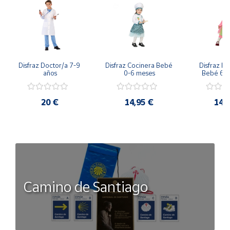
animados más queridos del momento.
TALLA: 3-6 AÑOS ( 98-116 CM)
Disfraz Doctor/a 7-9 
Disfraz Cocinera Bebé 
Disfraz Pa
años
0-6 meses
Bebé 6-
20 €
14,95 €
14,
Camino de Santiago