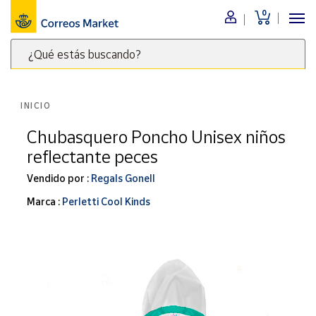
0
Menú
¿Qué estás buscando?
Nuestro
catálogo
Escribe
palabras
INICIO
clave
Alimentación
para
Chubasquero Poncho Unisex niños
Bebidas
buscar
reflectante peces
Ocio y cultura
productos
en
Vendido por :
Regals Gonell
Juguetes y
juegos
Correos
Marca :
Perletti Cool Kinds
Market
Libros y
.
revistas
Merchandising
y regalos
Tienda de
Correos