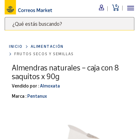
0
Menú
¿Qué estás buscando?
Nuestro
catálogo
Escribe
palabras
INICIO
ALIMENTACIÓN
clave
Alimentación
FRUTOS SECOS Y SEMILLAS
para
Bebidas
buscar
Almendras naturales – caja con 8
Ocio y cultura
productos
saquitos x 90g
en
Juguetes y
juegos
Correos
Vendido por :
Almoxata
Market
Libros y
Marca :
Pentanux
.
revistas
Merchandising
y regalos
Tienda de
Correos