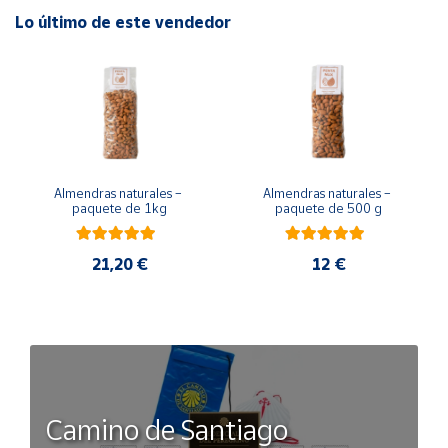
Lo último de este vendedor
E, un gran complemento para nuestra dieta diaria.
Almendras naturales – 
Almendras naturales – 
paquete de 1kg
paquete de 500 g
21,20 €
12 €
Camino de Santiago