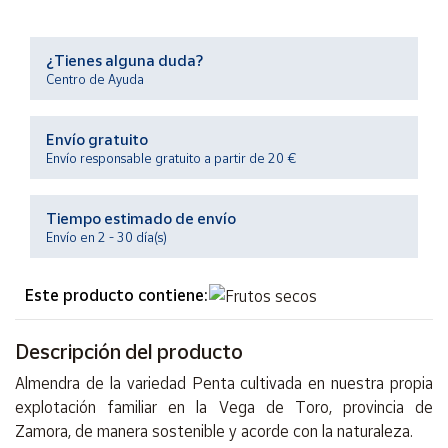
Productos
Solidarios
¿Tienes alguna duda?
Centro de Ayuda
Ayuda
Envío gratuito
Centro
Envío responsable gratuito a partir de 20 €
de ayuda
Contacto
Tiempo estimado de envío
Envío en 2 - 30 día(s)
Vendedores
Este producto contiene:
Mapa de
vendedores
Descripción del producto
Hazte
vendedor
Almendra de la variedad Penta cultivada en nuestra propia
explotación familiar en la Vega de Toro, provincia de
Área
Zamora, de manera sostenible y acorde con la naturaleza.
vendedor