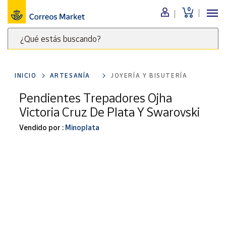
0
Menú
¿Qué estás buscando?
Nuestro
catálogo
Escribe
palabras
INICIO
ARTESANÍA
JOYERÍA Y BISUTERÍA
clave
Alimentación
para
Pendientes Trepadores Ojha
Bebidas
buscar
Victoria Cruz De Plata Y Swarovski
Ocio y cultura
productos
en
Vendido por :
Minoplata
Juguetes y
juegos
Correos
Market
Libros y
.
revistas
Merchandising
y regalos
Tienda de
Correos