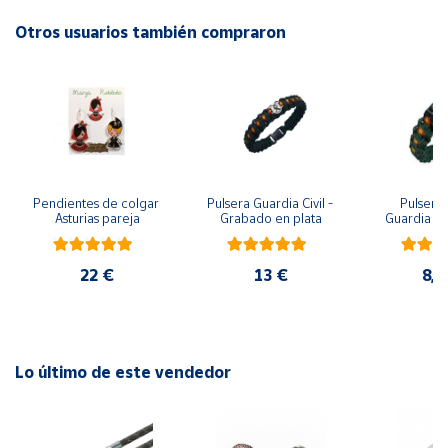
Otros usuarios también compraron
Cuenta
Área
cliente
Ubicación
Pendientes de colgar 
Pulsera Guardia Civil - 
Pulsera 
Asturias pareja
Grabado en plata
Guardia Civ
metopa, pa
Península
y m
y
Baleares
22 €
13 €
8,7
Canarias,
Ceuta y
Melilla
Lo último de este vendedor