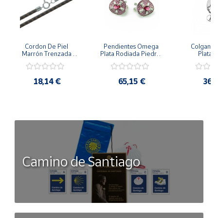
Cordon De Piel 
Pendientes Omega 
Colgante 
Marrón Trenzada 
Plata Rodiada Piedras 
Plata D
4Mm Con Terminal De 
Rosas Con Circonitas
Person
Plata De 45Cm
18,14 €
65,15 €
36,
Camino de Santiago