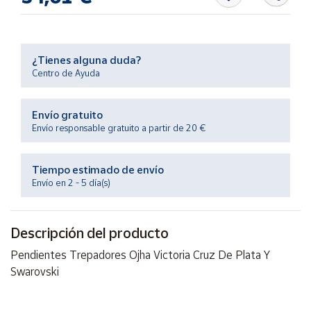
Productos
Solidarios
¿Tienes alguna duda?
Ayuda
Centro de Ayuda
Centro
de ayuda
Envío gratuito
Envío responsable gratuito a partir de 20 €
Contacto
Tiempo estimado de envío
Vendedores
Envío en 2 - 5 día(s)
Mapa de
vendedores
Descripción del producto
Hazte
Pendientes Trepadores Ojha Victoria Cruz De Plata Y
vendedor
Swarovski
Área
vendedor