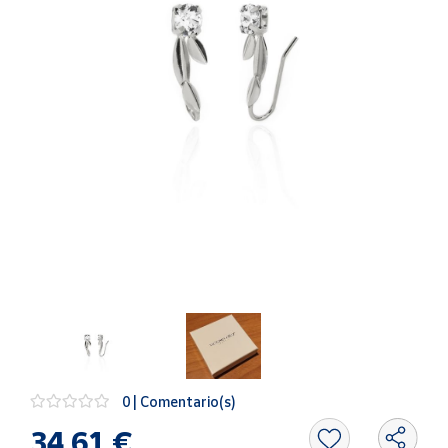
Artesanía
Oficina y
Papelería
Para Canarias,
Ceuta y Melilla
Más
populares
Bono
Cultural
Nuestros
vendedores
Las
novedades
de Correos
0 | Comentario(s)
Market
34,61 €