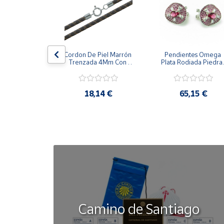
Cuenta
Área
la Cerco De 
Cordon De Piel Marrón 
Pendientes Omega 
cliente
zones 
Trenzada 4Mm Con 
Plata Rodiada Piedras
alizada 
Terminal De Plata De 
Rosas Con Circonitas
s De Plata
45Cm
Ubicación
,42 €
18,14 €
65,15 €
Península
y
Baleares
Canarias,
Ceuta y
Melilla
Camino de Santiago