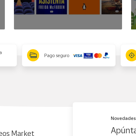
a
Pago seguro
Novedades
Apúnta
eos Market