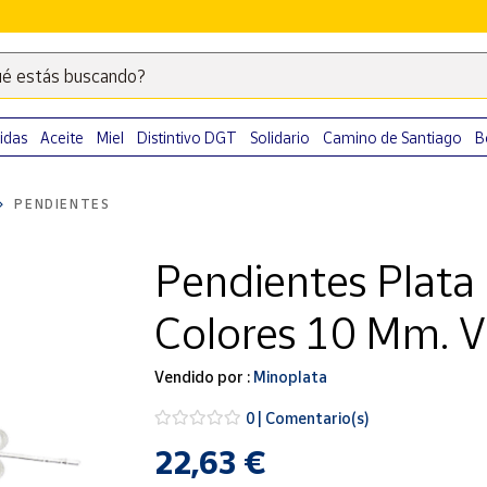
é estás buscando?
Escribe
palabras
clave
idas
Aceite
Miel
Distintivo DGT
Solidario
Camino de Santiago
B
para
buscar
PENDIENTES
productos
en
Pendientes Plata 
Correos
Market
Colores 10 Mm. V
.
Vendido por :
Minoplata
0 | Comentario(s)
22,63 €