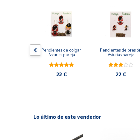
Productos
Solidarios
Ayuda
Centro
os Ángeles 
Pendientes de colgar 
Pendientes de presión
de ayuda
es de colgar
Asturias pareja
Asturias pareja
Contacto
2 €
22 €
22 €
Vendedores
Mapa de
vendedores
Hazte
Lo último de este vendedor
vendedor
Área
vendedor