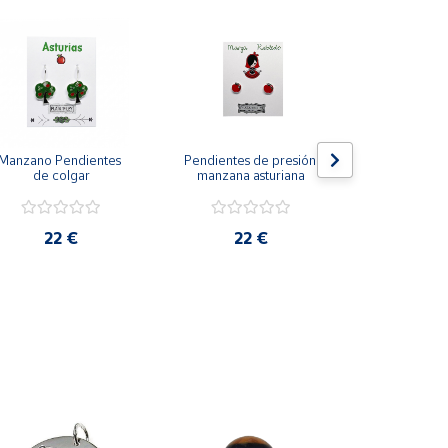
Manzano Pendientes 
Pendientes de presión 
La Neña Pend
de colgar
manzana asturiana
presión
22 €
22 €
22