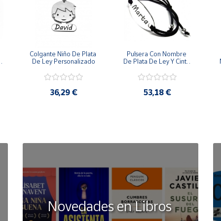
Colgante Niño De Plata 
Pulsera Con Nombre 
 
De Ley Personalizado
De Plata De Ley Y Cinta 
De Goma
36,29 €
53,18 €
Novedades en Libros