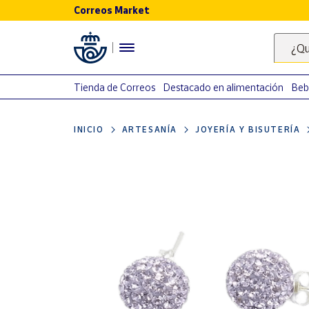
Correos Market
Menú
¿Qu
Nuestro
catálogo
Tienda de Correos
Destacado en alimentación
Beb
Alimentación
INICIO
ARTESANÍA
JOYERÍA Y BISUTERÍA
Bebidas
Ocio y cultura
Juguetes y
juegos
Libros y
revistas
Merchandising
y regalos
Tienda de
Correos