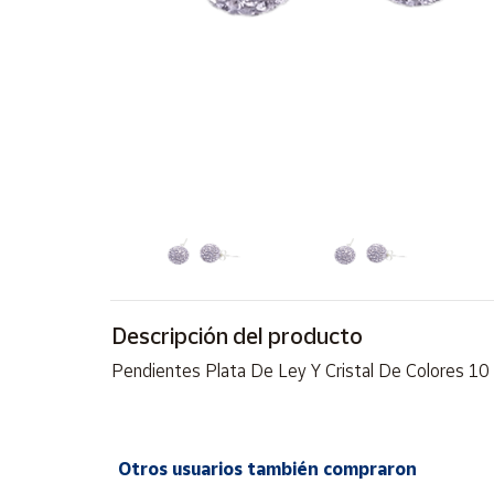
Artesanía
Oficina y
Papelería
Para Canarias,
Ceuta y Melilla
Más
populares
Bono
Cultural
Descripción del producto
Nuestros
vendedores
Pendientes Plata De Ley Y Cristal De Colores 10
Las
novedades
de Correos
Market
Otros usuarios también compraron