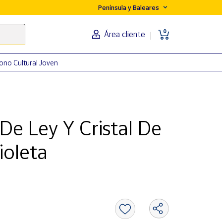
Península y Baleares
0
Área cliente
ono Cultural Joven
De Ley Y Cristal De
ioleta