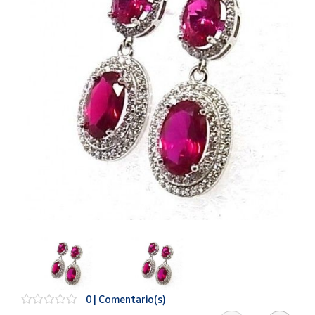
Artesanía
Oficina y
Papelería
Para Canarias,
Ceuta y Melilla
Más
populares
Bono
Cultural
Nuestros
vendedores
Las
novedades
de Correos
Market
0 | Comentario(s)