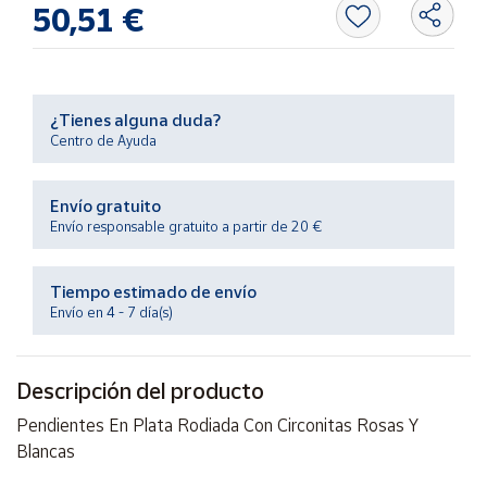
50,51 €
Productos
Solidarios
Ayuda
¿Tienes alguna duda?
Centro de Ayuda
Centro
de ayuda
Envío gratuito
Contacto
Envío responsable gratuito a partir de 20 €
Vendedores
Tiempo estimado de envío
Envío en 4 - 7 día(s)
Mapa de
vendedores
Descripción del producto
Hazte
vendedor
Pendientes En Plata Rodiada Con Circonitas Rosas Y
Blancas
Área
vendedor