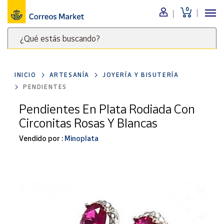
0
Menú
¿Qué estás buscando?
Nuestro
catálogo
Escribe
palabras
INICIO
ARTESANÍA
JOYERÍA Y BISUTERÍA
clave
Alimentación
PENDIENTES
para
Bebidas
buscar
Pendientes En Plata Rodiada Con
Ocio y cultura
productos
Circonitas Rosas Y Blancas
en
Juguetes y
juegos
Correos
Vendido por :
Minoplata
Market
Libros y
.
revistas
Merchandising
y regalos
Tienda de
Correos