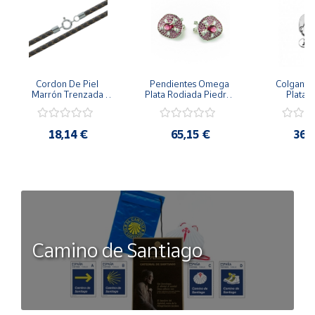
Cordon De Piel 
Pendientes Omega 
Colgante 
Marrón Trenzada 
Plata Rodiada Piedras 
Plata D
4Mm Con Terminal De 
Rosas Con Circonitas
Person
Plata De 45Cm
18,14 €
65,15 €
36,
Camino de Santiago