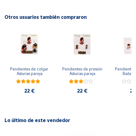
Cuenta
Otros usuarios también compraron
Área
cliente
Ubicación
Pendientes de colgar 
Pendientes de presión 
Pendientes 
Península
Asturias pareja
Asturias pareja
Bailarin
y
Baleares
22 €
22 €
22
Canarias,
Ceuta y
Melilla
Lo último de este vendedor