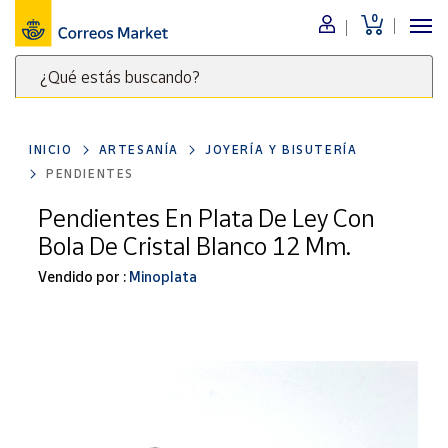
0
Menú
¿Qué estás buscando?
Nuestro
catálogo
Escribe
palabras
INICIO
ARTESANÍA
JOYERÍA Y BISUTERÍA
clave
Alimentación
PENDIENTES
para
Bebidas
buscar
Pendientes En Plata De Ley Con
Ocio y cultura
productos
Bola De Cristal Blanco 12 Mm.
en
Juguetes y
juegos
Correos
Vendido por :
Minoplata
Market
Libros y
.
revistas
Merchandising
y regalos
Tienda de
Correos