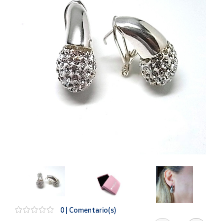
Artesanía
Oficina y
Papelería
Para Canarias,
Ceuta y Melilla
Más
populares
Bono
Cultural
Nuestros
vendedores
Las
novedades
de Correos
Market
0 | Comentario(s)