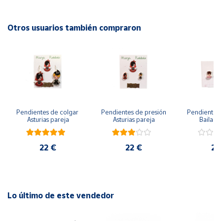
Cuenta
Otros usuarios también compraron
Área
cliente
Ubicación
Pendientes de colgar 
Pendientes de presión 
Pendientes 
Península
Asturias pareja
Asturias pareja
Bailarin
y
Baleares
22 €
22 €
22
Canarias,
Ceuta y
Melilla
Lo último de este vendedor