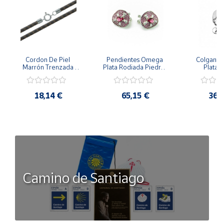
Cordon De Piel 
Pendientes Omega 
Colgante 
Marrón Trenzada 
Plata Rodiada Piedras 
Plata D
4Mm Con Terminal De 
Rosas Con Circonitas
Person
Plata De 45Cm
18,14 €
65,15 €
36,
Camino de Santiago