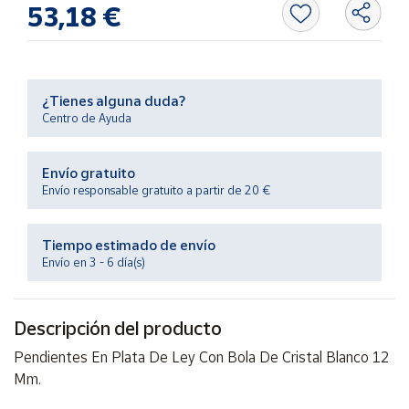
53,18 €
Productos
Solidarios
Ayuda
¿Tienes alguna duda?
Centro de Ayuda
Centro
de ayuda
Envío gratuito
Contacto
Envío responsable gratuito a partir de 20 €
Vendedores
Tiempo estimado de envío
Envío en 3 - 6 día(s)
Mapa de
vendedores
Descripción del producto
Hazte
vendedor
Pendientes En Plata De Ley Con Bola De Cristal Blanco 12
Mm.
Área
vendedor