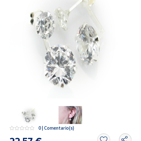
Artesanía
Oficina y
Papelería
Para Canarias,
Ceuta y Melilla
Más
populares
Bono
Cultural
Nuestros
vendedores
Las
novedades
de Correos
Market
0 | Comentario(s)
22,57 €