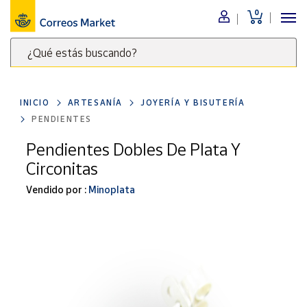
0
Menú
¿Qué estás buscando?
Nuestro
catálogo
Escribe
palabras
INICIO
ARTESANÍA
JOYERÍA Y BISUTERÍA
clave
Alimentación
PENDIENTES
para
Bebidas
buscar
Pendientes Dobles De Plata Y
Ocio y cultura
productos
Circonitas
en
Juguetes y
juegos
Correos
Vendido por :
Minoplata
Market
Libros y
.
revistas
Merchandising
y regalos
Tienda de
Correos