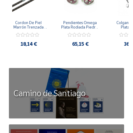
Cordon De Piel 
Pendientes Omega 
Colgante 
Marrón Trenzada 
Plata Rodiada Piedras 
Plata D
4Mm Con Terminal De 
Rosas Con Circonitas
Person
Plata De 45Cm
18,14 €
65,15 €
36,
Camino de Santiago