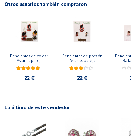
Otros usuarios también compraron
Cuenta
Área
cliente
Ubicación
Pendientes de colgar 
Pendientes de presión 
Pendientes 
Asturias pareja
Asturias pareja
Bailarin
Península
22 €
22 €
22
y
Baleares
Canarias,
Ceuta y
Melilla
Lo último de este vendedor