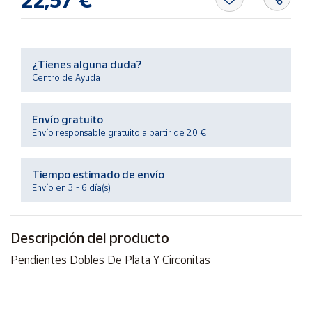
Productos
Solidarios
Ayuda
¿Tienes alguna duda?
Centro de Ayuda
Centro
de ayuda
Envío gratuito
Envío responsable gratuito a partir de 20 €
Contacto
Tiempo estimado de envío
Vendedores
Envío en 3 - 6 día(s)
Mapa de
vendedores
Descripción del producto
Hazte
Pendientes Dobles De Plata Y Circonitas
vendedor
Área
vendedor